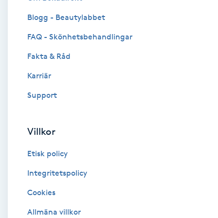
Blogg - Beautylabbet
Brynformning
FAQ - Skönhetsbehandlingar
Brynfärgning
Fakta & Råd
Brynplockning
Karriär
Support
Bröllopsuppsättning
C
Villkor
Celluliter
Etisk policy
Coachning
Integritetspolicy
Cookies
Color correction
Allmäna villkor