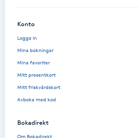
Babylights
Konto
Balayage
Logga in
Bambumassage
Mina bokningar
Mina favoriter
Barber
Mitt presentkort
Barnklippning
Mitt friskvårdskort
BIAB
Avboka med kod
Blowout
Bokadirekt
Bottenfärg
Om Bokadirekt