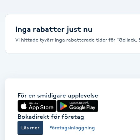
Alternativmedicin
Andningsmassage
Inga rabatter just nu
Vi hittade tyvärr inga rabatterade tider för "Gellack, 
Ansiktslyft utan kirurgi
Aromamassage
Ashtanga Yoga
Ayurveda
För en smidigare upplevelse
Ayurvedisk Massage
Bokadirekt för företag
Läs mer
Företagsinloggning
Ansiktsbehandling djuprengörande
B