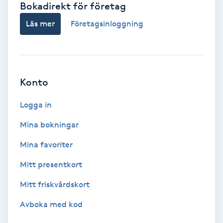
Bokadirekt för företag
Babylights
Läs mer
Företagsinloggning
Balayage
Bambumassage
Konto
Barber
Logga in
Mina bokningar
Barnklippning
Mina favoriter
BIAB
Mitt presentkort
Mitt friskvårdskort
Blowout
Avboka med kod
Bottenfärg