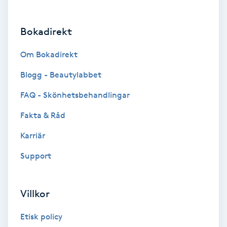
Brynformning
Bokadirekt
Brynfärgning
Om Bokadirekt
Brynplockning
Blogg - Beautylabbet
FAQ - Skönhetsbehandlingar
Bröllopsuppsättning
Fakta & Råd
C
Karriär
Celluliter
Support
Coachning
Villkor
Color correction
Etisk policy