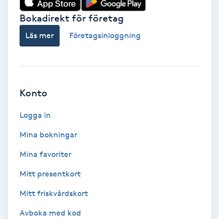
Bokadirekt för företag
Babylights
Läs mer
Företagsinloggning
Balayage
Bambumassage
Konto
Barber
Logga in
Barnklippning
Mina bokningar
BIAB
Mina favoriter
Mitt presentkort
Blowout
Mitt friskvårdskort
Bottenfärg
Avboka med kod