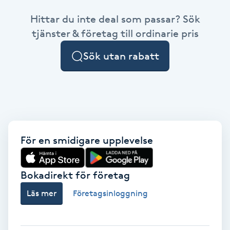
Hittar du inte deal som passar? Sök
Brynformning
tjänster & företag till ordinarie pris
Brynfärgning
Sök utan rabatt
Brynplockning
Bröllopsuppsättning
C
För en smidigare upplevelse
Celluliter
Bokadirekt för företag
Coachning
Läs mer
Företagsinloggning
Color correction