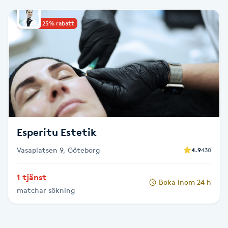
Babylights
Upp till 25% rabatt
Balayage
Bambumassage
Barber
Esperitu Estetik
Barnklippning
Vasaplatsen 9, Göteborg
4.9
430
BIAB
1 tjänst
Boka inom 24 h
Blowout
matchar sökning
Bottenfärg