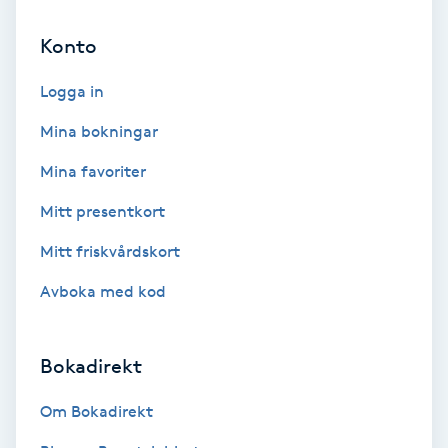
Cryoterapi
D
Konto
Damklippning
Logga in
Mina bokningar
Dermapen
Mina favoriter
Diamantslipning
Mitt presentkort
E
Mitt friskvårdskort
Enzympeeling
Avboka med kod
Extensions
Bokadirekt
Extensions borttagning
Om Bokadirekt
Eyeliner-tatuering