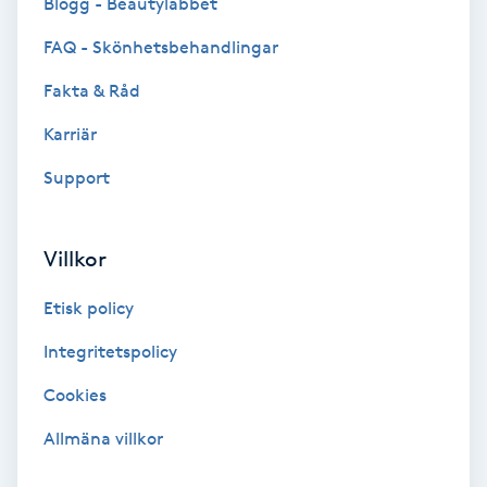
Blogg - Beautylabbet
F
FAQ - Skönhetsbehandlingar
Face framing
Fakta & Råd
Karriär
Faceliftmassage
Support
Fet hårbotten
Villkor
Fettreducering
Etisk policy
Fibromassage
Integritetspolicy
Fillers
Cookies
Allmäna villkor
Fotmassage