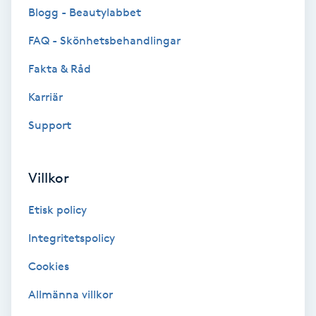
Cryoterapi
Blogg - Beautylabbet
D
FAQ - Skönhetsbehandlingar
Damklippning
Fakta & Råd
Karriär
Dermapen
Support
Diamantslipning
E
Villkor
Enzympeeling
Etisk policy
Extensions
Integritetspolicy
Cookies
Extensions borttagning
Allmänna villkor
Eyeliner-tatuering