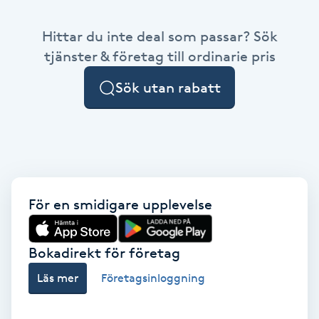
Babylights
Hittar du inte deal som passar? Sök
tjänster & företag till ordinarie pris
Balayage
Sök utan rabatt
Bambumassage
Barber
Barnklippning
För en smidigare upplevelse
BIAB
Bokadirekt för företag
Blowout
Läs mer
Företagsinloggning
Bottenfärg