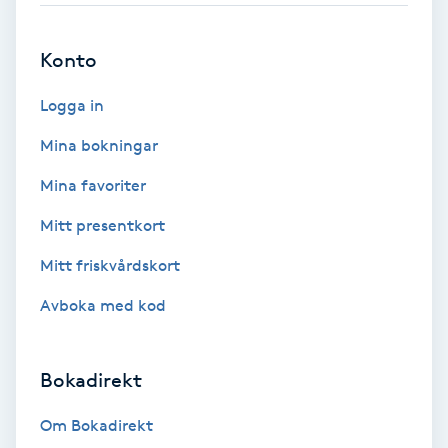
Brynformning
Konto
Brynfärgning
Logga in
Mina bokningar
Brynplockning
Mina favoriter
Bröllopsuppsättning
Mitt presentkort
C
Mitt friskvårdskort
Celluliter
Avboka med kod
Coachning
Bokadirekt
Color correction
Om Bokadirekt