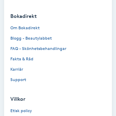
Brynformning
Bokadirekt
Brynfärgning
Om Bokadirekt
Brynplockning
Blogg - Beautylabbet
FAQ - Skönhetsbehandlingar
Bröllopsuppsättning
Fakta & Råd
C
Karriär
Celluliter
Support
Coachning
Villkor
Color correction
Etisk policy