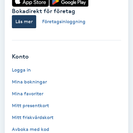
Bokadirekt för företag
Babylights
Läs mer
Företagsinloggning
Balayage
Bambumassage
Konto
Barber
Logga in
Barnklippning
Mina bokningar
BIAB
Mina favoriter
Mitt presentkort
Blowout
Mitt friskvårdskort
Bottenfärg
Avboka med kod