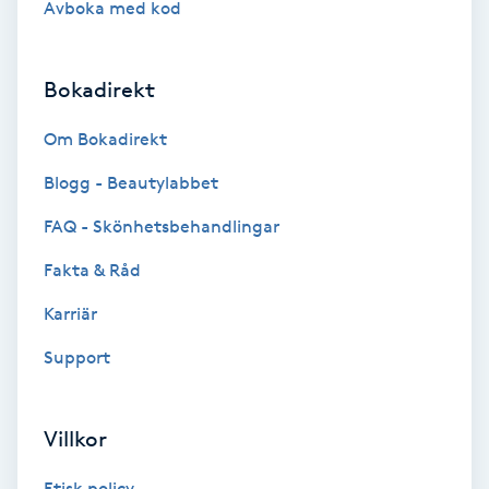
Avboka med kod
Brynformning
Bokadirekt
Brynfärgning
Om Bokadirekt
Brynplockning
Blogg - Beautylabbet
Bröllopsuppsättning
FAQ - Skönhetsbehandlingar
C
Fakta & Råd
Celluliter
Karriär
Support
Coachning
Color correction
Villkor
Etisk policy