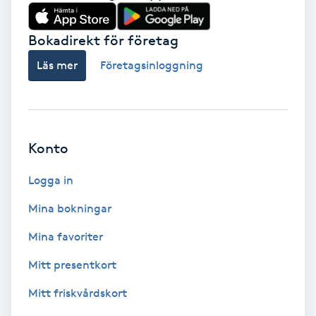
Babylights
Bokadirekt för företag
Balayage
Läs mer
Företagsinloggning
Bambumassage
Barber
Konto
Logga in
Barnklippning
Mina bokningar
BIAB
Mina favoriter
Blowout
Mitt presentkort
Mitt friskvårdskort
Bottenfärg