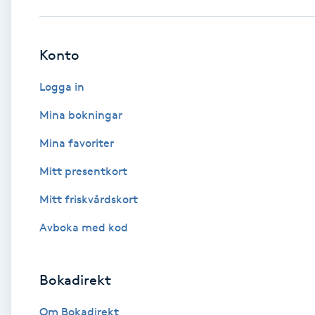
Babylights
Konto
Balayage
Logga in
Bambumassage
Mina bokningar
Mina favoriter
Barber
Mitt presentkort
Barnklippning
Mitt friskvårdskort
BIAB
Avboka med kod
Blowout
Bokadirekt
Bottenfärg
Om Bokadirekt