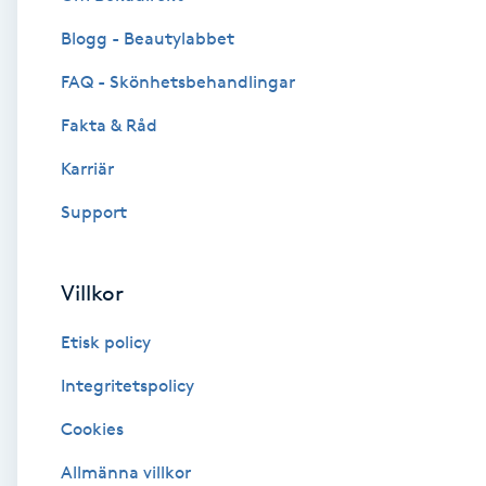
Blogg - Beautylabbet
Brynformning
FAQ - Skönhetsbehandlingar
Brynfärgning
Fakta & Råd
Brynplockning
Karriär
Support
Bröllopsuppsättning
C
Villkor
Celluliter
Etisk policy
Coachning
Integritetspolicy
Cookies
Color correction
Allmänna villkor