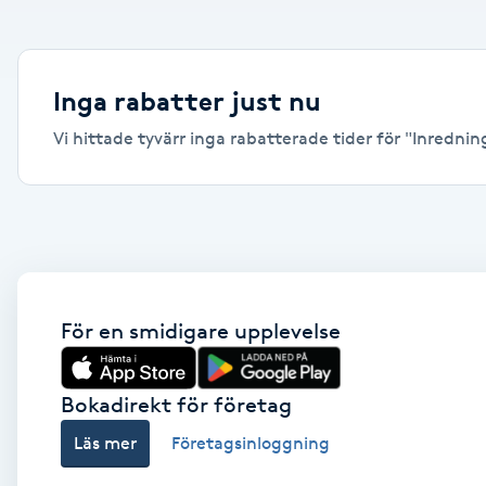
Alternativmedicin
Andningsmassage
Inga rabatter just nu
Vi hittade tyvärr inga rabatterade tider för "Inredning
Ansiktslyft utan kirurgi
Aromamassage
Ashtanga Yoga
Ayurveda
För en smidigare upplevelse
Ayurvedisk Massage
Bokadirekt för företag
Läs mer
Företagsinloggning
Ansiktsbehandling djuprengörande
B