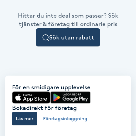
Babylights
Hittar du inte deal som passar? Sök
tjänster & företag till ordinarie pris
Balayage
Sök utan rabatt
Bambumassage
Barber
Barnklippning
För en smidigare upplevelse
BIAB
Bokadirekt för företag
Blowout
Läs mer
Företagsinloggning
Bottenfärg