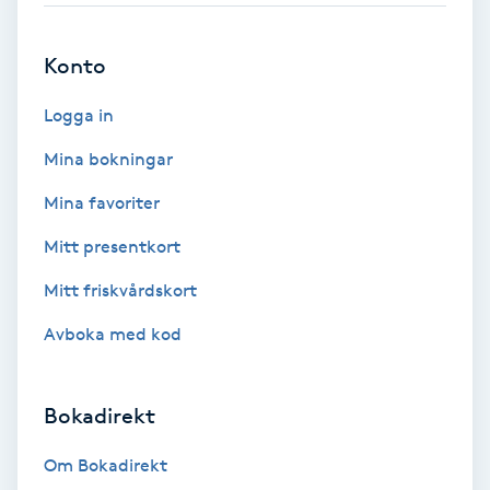
Brynformning
Konto
Brynfärgning
Logga in
Mina bokningar
Brynplockning
Mina favoriter
Bröllopsuppsättning
Mitt presentkort
C
Mitt friskvårdskort
Celluliter
Avboka med kod
Coachning
Bokadirekt
Color correction
Om Bokadirekt