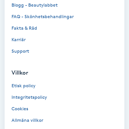
Cryoterapi
Blogg - Beautylabbet
D
FAQ - Skönhetsbehandlingar
Damklippning
Fakta & Råd
Karriär
Dermapen
Support
Diamantslipning
E
Villkor
Enzympeeling
Etisk policy
Extensions
Integritetspolicy
Cookies
Extensions borttagning
Allmäna villkor
Eyeliner-tatuering