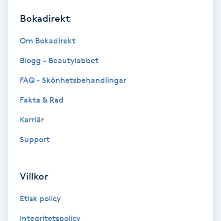
Bokadirekt
Brynformning
Om Bokadirekt
Brynfärgning
Blogg - Beautylabbet
Brynplockning
FAQ - Skönhetsbehandlingar
Fakta & Råd
Bröllopsuppsättning
C
Karriär
Support
Celluliter
Coachning
Villkor
Color correction
Etisk policy
Integritetspolicy