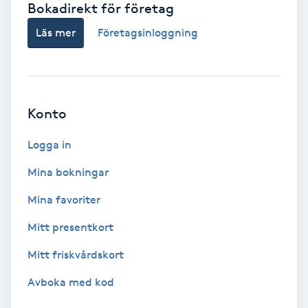
Bokadirekt för företag
Babylights
Läs mer
Företagsinloggning
Balayage
Bambumassage
Konto
Barber
Logga in
Mina bokningar
Barnklippning
Mina favoriter
BIAB
Mitt presentkort
Mitt friskvårdskort
Blowout
Avboka med kod
Bottenfärg