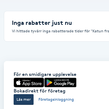
Alternativmedicin
Andningsmassage
Inga rabatter just nu
Vi hittade tyvärr inga rabatterade tider för "Katun fra
Ansiktslyft utan kirurgi
Aromamassage
Ashtanga Yoga
Ayurveda
För en smidigare upplevelse
Ayurvedisk Massage
Bokadirekt för företag
Läs mer
Företagsinloggning
Ansiktsbehandling djuprengörande
B