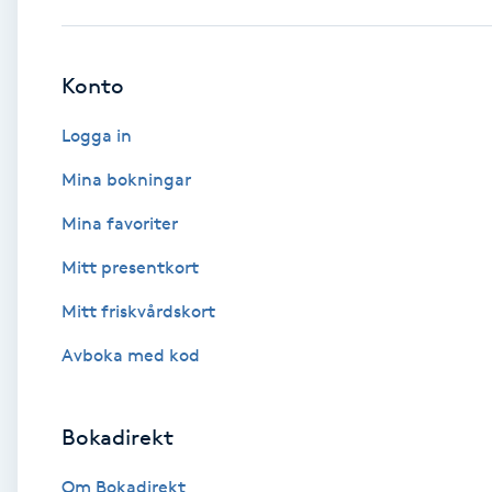
Babylights
Konto
Balayage
Logga in
Bambumassage
Mina bokningar
Mina favoriter
Barber
Mitt presentkort
Barnklippning
Mitt friskvårdskort
BIAB
Avboka med kod
Blowout
Bokadirekt
Bottenfärg
Om Bokadirekt