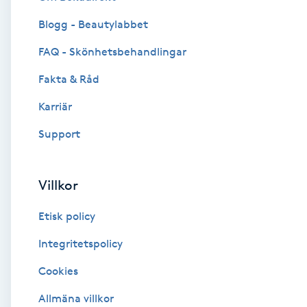
Blogg - Beautylabbet
Brynformning
FAQ - Skönhetsbehandlingar
Brynfärgning
Fakta & Råd
Brynplockning
Karriär
Support
Bröllopsuppsättning
C
Villkor
Celluliter
Etisk policy
Coachning
Integritetspolicy
Cookies
Color correction
Allmäna villkor