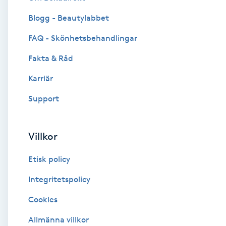
Blogg - Beautylabbet
Brynformning
FAQ - Skönhetsbehandlingar
Brynfärgning
Fakta & Råd
Brynplockning
Karriär
Support
Bröllopsuppsättning
C
Villkor
Celluliter
Etisk policy
Coachning
Integritetspolicy
Cookies
Color correction
Allmänna villkor