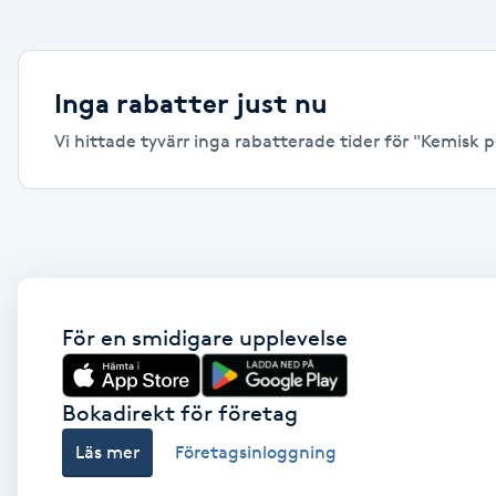
Alternativmedicin
Andningsmassage
Inga rabatter just nu
Vi hittade tyvärr inga rabatterade tider för "Kemisk pe
Ansiktslyft utan kirurgi
Aromamassage
Ashtanga Yoga
Ayurveda
För en smidigare upplevelse
Ayurvedisk Massage
Bokadirekt för företag
Läs mer
Företagsinloggning
Ansiktsbehandling djuprengörande
B