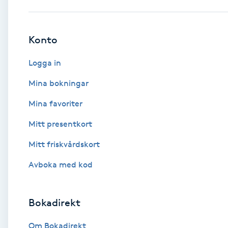
Babylights
Konto
Balayage
Logga in
Bambumassage
Mina bokningar
Mina favoriter
Barber
Mitt presentkort
Barnklippning
Mitt friskvårdskort
BIAB
Avboka med kod
Blowout
Bokadirekt
Bottenfärg
Om Bokadirekt