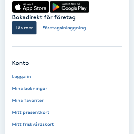
Babylights
Bokadirekt för företag
Balayage
Läs mer
Företagsinloggning
Bambumassage
Barber
Konto
Logga in
Barnklippning
Mina bokningar
BIAB
Mina favoriter
Blowout
Mitt presentkort
Mitt friskvårdskort
Bottenfärg