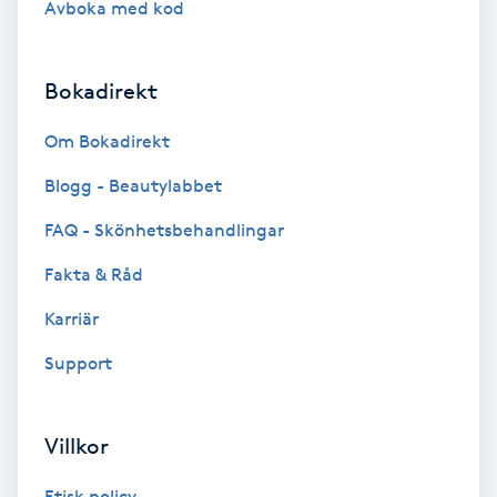
Avboka med kod
Brynformning
Bokadirekt
Brynfärgning
Om Bokadirekt
Brynplockning
Blogg - Beautylabbet
Bröllopsuppsättning
FAQ - Skönhetsbehandlingar
C
Fakta & Råd
Celluliter
Karriär
Support
Coachning
Color correction
Villkor
Etisk policy