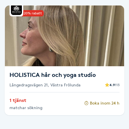
Babylights
Upp till 20% rabatt
Balayage
Bambumassage
Barber
HOLISTICA hår och yoga studio
Barnklippning
Långedragsvägen 21, Västra Frölunda
4.9
113
BIAB
1 tjänst
Boka inom 24 h
Blowout
matchar sökning
Bottenfärg