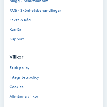
Blogg - Beautylabbet
F
FAQ - Skönhetsbehandlingar
Face framing
Fakta & Råd
Karriär
Faceliftmassage
Support
Fet hårbotten
Villkor
Fettreducering
Etisk policy
Fibromassage
Integritetspolicy
Fillers
Cookies
Allmänna villkor
Fotmassage