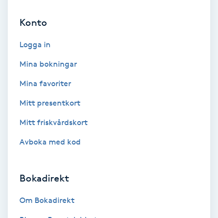
Cryoterapi
D
Konto
Damklippning
Logga in
Mina bokningar
Dermapen
Mina favoriter
Diamantslipning
Mitt presentkort
E
Mitt friskvårdskort
Enzympeeling
Avboka med kod
Extensions
Bokadirekt
Extensions borttagning
Om Bokadirekt
Eyeliner-tatuering