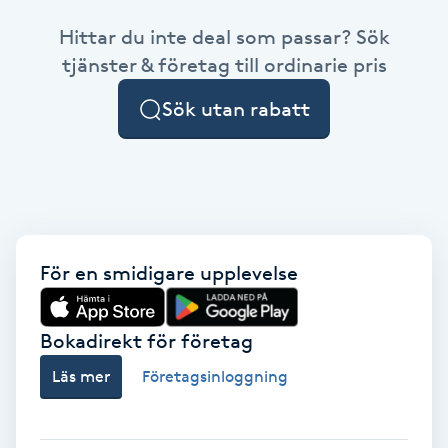
Hittar du inte deal som passar? Sök
Brynformning
tjänster & företag till ordinarie pris
Brynfärgning
Sök utan rabatt
Brynplockning
Bröllopsuppsättning
C
För en smidigare upplevelse
Celluliter
Bokadirekt för företag
Coachning
Läs mer
Företagsinloggning
Color correction