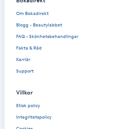
Bokadirekt
Brynformning
Om Bokadirekt
Blogg - Beautylabbet
Brynfärgning
FAQ - Skönhetsbehandlingar
Brynplockning
Fakta & Råd
Karriär
Bröllopsuppsättning
C
Support
Celluliter
Villkor
Coachning
Etisk policy
Color correction
Integritetspolicy
Cookies