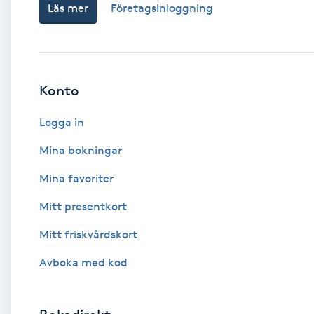
Läs mer
Företagsinloggning
Babylights
Balayage
Konto
Bambumassage
Logga in
Barber
Mina bokningar
Mina favoriter
Barnklippning
Mitt presentkort
BIAB
Mitt friskvårdskort
Avboka med kod
Blowout
Bottenfärg