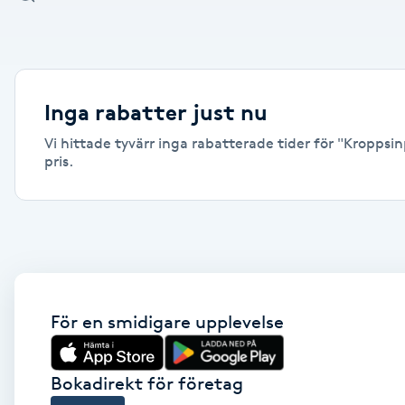
Alternativmedicin
Andningsmassage
Inga rabatter just nu
Ansiktslyft utan kirurgi
Vi hittade tyvärr inga rabatterade tider för "Kroppsin
pris.
Aromamassage
Ashtanga Yoga
Ayurveda
För en smidigare upplevelse
Ayurvedisk Massage
Ansiktsbehandling djuprengörande
Bokadirekt för företag
B