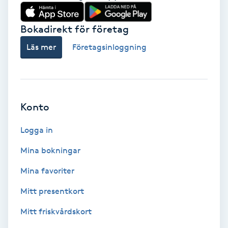
Babylights
Bokadirekt för företag
Balayage
Läs mer
Företagsinloggning
Bambumassage
Barber
Konto
Logga in
Barnklippning
Mina bokningar
BIAB
Mina favoriter
Blowout
Mitt presentkort
Mitt friskvårdskort
Bottenfärg