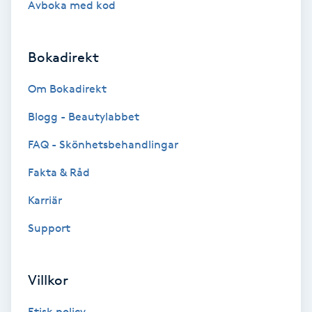
Avboka med kod
Brynformning
Bokadirekt
Brynfärgning
Om Bokadirekt
Brynplockning
Blogg - Beautylabbet
Bröllopsuppsättning
FAQ - Skönhetsbehandlingar
C
Fakta & Råd
Celluliter
Karriär
Support
Coachning
Color correction
Villkor
Etisk policy