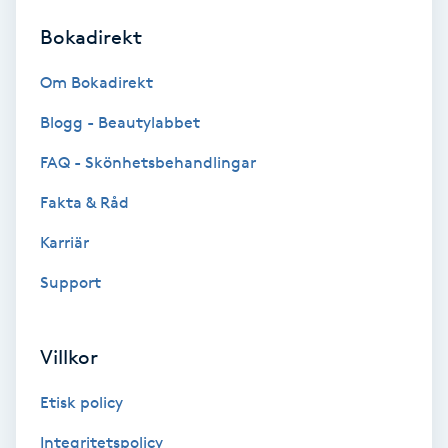
Bokadirekt
Brynformning
Om Bokadirekt
Brynfärgning
Blogg - Beautylabbet
Brynplockning
FAQ - Skönhetsbehandlingar
Fakta & Råd
Bröllopsuppsättning
C
Karriär
Support
Celluliter
Coachning
Villkor
Color correction
Etisk policy
Integritetspolicy