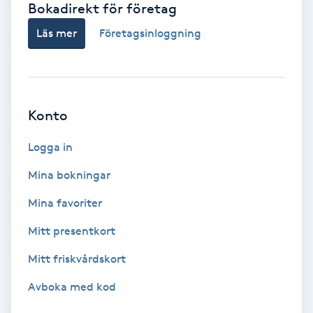
Bokadirekt för företag
Babylights
Läs mer
Företagsinloggning
Balayage
Bambumassage
Konto
Barber
Logga in
Mina bokningar
Barnklippning
Mina favoriter
BIAB
Mitt presentkort
Mitt friskvårdskort
Blowout
Avboka med kod
Bottenfärg