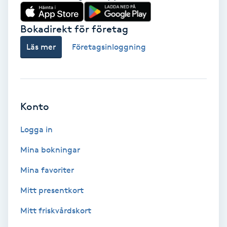
Babylights
Bokadirekt för företag
Balayage
Läs mer
Företagsinloggning
Bambumassage
Barber
Konto
Logga in
Barnklippning
Mina bokningar
BIAB
Mina favoriter
Blowout
Mitt presentkort
Mitt friskvårdskort
Bottenfärg