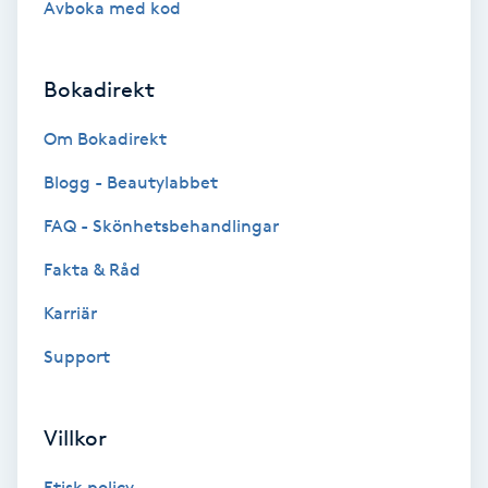
Avboka med kod
Brynformning
Bokadirekt
Brynfärgning
Om Bokadirekt
Brynplockning
Blogg - Beautylabbet
Bröllopsuppsättning
FAQ - Skönhetsbehandlingar
C
Fakta & Råd
Celluliter
Karriär
Support
Coachning
Color correction
Villkor
Etisk policy