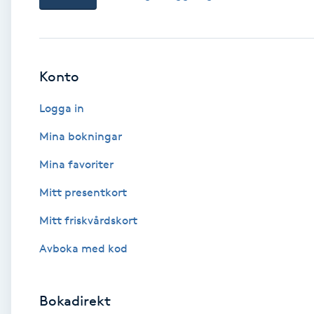
Babylights
Balayage
Konto
Logga in
Bambumassage
Mina bokningar
Barber
Mina favoriter
Barnklippning
Mitt presentkort
Mitt friskvårdskort
BIAB
Avboka med kod
Blowout
Bokadirekt
Bottenfärg