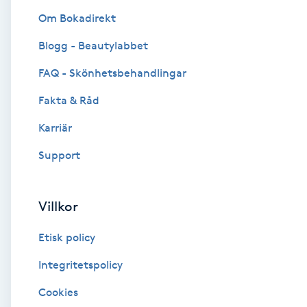
Om Bokadirekt
Brynformning
Blogg - Beautylabbet
Brynfärgning
FAQ - Skönhetsbehandlingar
Fakta & Råd
Brynplockning
Karriär
Bröllopsuppsättning
Support
C
Celluliter
Villkor
Etisk policy
Coachning
Integritetspolicy
Color correction
Cookies