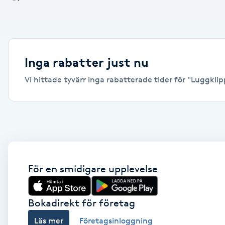
Alternativmedicin
Andningsmassage
Inga rabatter just nu
Ansiktslyft utan kirurgi
Vi hittade tyvärr inga rabatterade tider för "Luggklip
Aromamassage
Ashtanga Yoga
Ayurveda
För en smidigare upplevelse
Ayurvedisk Massage
Bokadirekt för företag
Ansiktsbehandling djuprengörande
Läs mer
Företagsinloggning
B