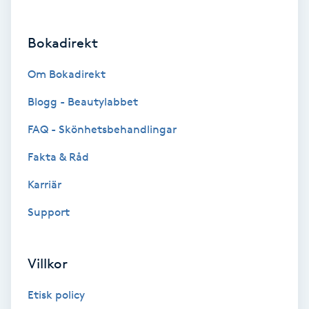
Brynformning
Bokadirekt
Brynfärgning
Om Bokadirekt
Brynplockning
Blogg - Beautylabbet
FAQ - Skönhetsbehandlingar
Bröllopsuppsättning
Fakta & Råd
C
Karriär
Celluliter
Support
Coachning
Villkor
Color correction
Etisk policy