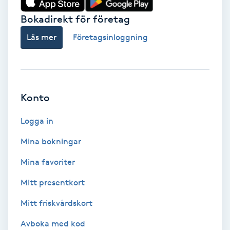
Bokadirekt för företag
Babylights
Läs mer
Företagsinloggning
Balayage
Bambumassage
Konto
Barber
Logga in
Barnklippning
Mina bokningar
BIAB
Mina favoriter
Mitt presentkort
Blowout
Mitt friskvårdskort
Bottenfärg
Avboka med kod