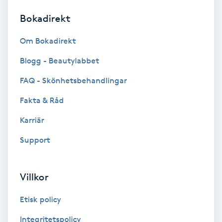
Bokadirekt
Brynformning
Om Bokadirekt
Brynfärgning
Blogg - Beautylabbet
Brynplockning
FAQ - Skönhetsbehandlingar
Fakta & Råd
Bröllopsuppsättning
C
Karriär
Support
Celluliter
Coachning
Villkor
Color correction
Etisk policy
Integritetspolicy