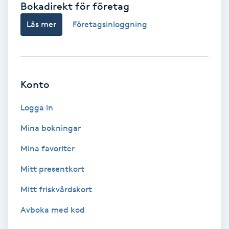
Bokadirekt för företag
Babylights
Läs mer
Företagsinloggning
Balayage
Bambumassage
Konto
Barber
Logga in
Mina bokningar
Barnklippning
Mina favoriter
BIAB
Mitt presentkort
Mitt friskvårdskort
Blowout
Avboka med kod
Bottenfärg