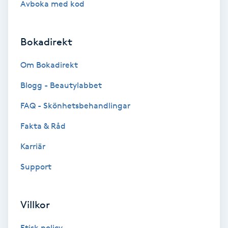
Avboka med kod
Brynformning
Bokadirekt
Brynfärgning
Om Bokadirekt
Brynplockning
Blogg - Beautylabbet
Bröllopsuppsättning
FAQ - Skönhetsbehandlingar
C
Fakta & Råd
Celluliter
Karriär
Support
Coachning
Color correction
Villkor
Etisk policy