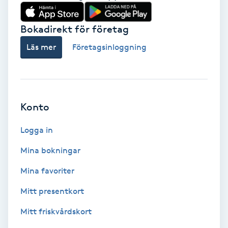
Babylights
Bokadirekt för företag
Balayage
Läs mer
Företagsinloggning
Bambumassage
Barber
Konto
Logga in
Barnklippning
Mina bokningar
BIAB
Mina favoriter
Blowout
Mitt presentkort
Mitt friskvårdskort
Bottenfärg