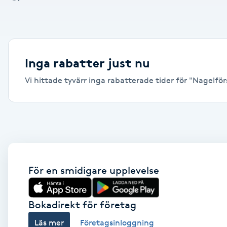
Alternativmedicin
Andningsmassage
Inga rabatter just nu
Ansiktslyft utan kirurgi
Vi hittade tyvärr inga rabatterade tider för "Nagelförs
Aromamassage
Ashtanga Yoga
Ayurveda
För en smidigare upplevelse
Ayurvedisk Massage
Bokadirekt för företag
Ansiktsbehandling djuprengörande
Läs mer
Företagsinloggning
B