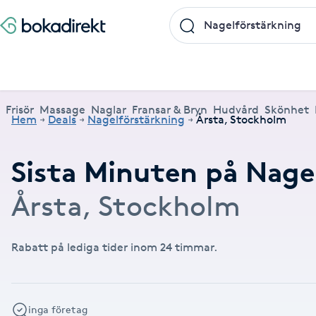
Frisör
Massage
Naglar
Fransar & Bryn
Hudvård
Skönhet
Hälsa
A
Populära friskvårdstjänster
Populärt att boka
Populära Dealskategorier
Frisör
Massage
Naglar
Fransar & Bryn
Hudvård
Skönhet
Hem
Deals
Nagelförstärkning
Årsta, Stockholm
Massage
Frisör
Frisör
Koppningsmassage
Manikyr
Lashlift
Microblading
Yoga
Akne
Boka klippning, färg, balayage eller barberare - allt
Thaimassage, gravidmassage, koppning eller klassisk
Manikyr, nagelförlängning, akryl eller gellack - boka
Lashlift, browlift, fransförlängning och trådning - få
Ansiktsbehandling, microneedling, Dermapen eller
Spraytan, fillers, tandblekning eller makeup -
Akupunktur, kiropraktik, yoga eller samtalsterapi -
Thaimassage
Massage
Barberare
Taktil massage
Hudvård
Browlift
Spa
Hot yoga
Sista Minuten på Nage
för ditt hår på ett ställe.
- hitta rätt behandling här.
dina naglar hos proffs.
form och färg med stil.
LPG - boka din hudvård nu.
upptäck skönhetsbehandlingar här.
boka din väg till välmående.
Aknebehandling
Ansiktsmassage
Thaimassage
Massage
Naprapati
Ansiktsbehandling
Naglar
Piercing
Akupunktur
Frisör nära mig
Massage nära mig
Naglar nära mig
Fransar & Bryn nära mig
Hudvård nära mig
Skönhet nära mig
Hälsa nära mig
Årsta, Stockholm
Fotmassage
Ansiktsmassage
Hudvård
Kiropraktik
Microneedling
Manikyr
Spraytan
Samtalsterapi
Akrylnaglar
Lymfmassage
Naglar
Ansiktsbehandling
Träning
Lashlift
Pedikyr
Rabatt på lediga tider inom 24 timmar.
Akupressur
Gravidmassage
Pedikyr
Personlig träning (PT)
Browlift
Akupunktur
inga företag