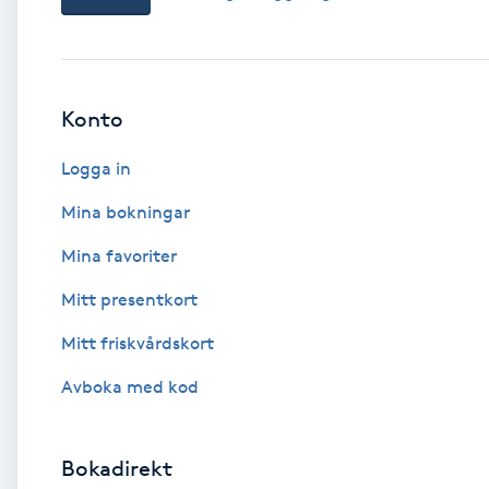
Babylights
Balayage
Konto
Logga in
Bambumassage
Mina bokningar
Barber
Mina favoriter
Barnklippning
Mitt presentkort
Mitt friskvårdskort
BIAB
Avboka med kod
Blowout
Bokadirekt
Bottenfärg