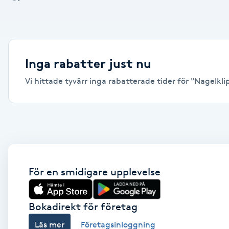
Alternativmedicin
Andningsmassage
Inga rabatter just nu
Ansiktslyft utan kirurgi
Vi hittade tyvärr inga rabatterade tider för "Nagelkli
Aromamassage
Ashtanga Yoga
Ayurveda
För en smidigare upplevelse
Ayurvedisk Massage
Bokadirekt för företag
Ansiktsbehandling djuprengörande
Läs mer
Företagsinloggning
B