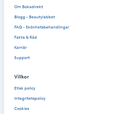
Om Bokadirekt
Brynformning
Blogg - Beautylabbet
Brynfärgning
FAQ - Skönhetsbehandlingar
Fakta & Råd
Brynplockning
Karriär
Bröllopsuppsättning
Support
C
Celluliter
Villkor
Etisk policy
Coachning
Integritetspolicy
Color correction
Cookies