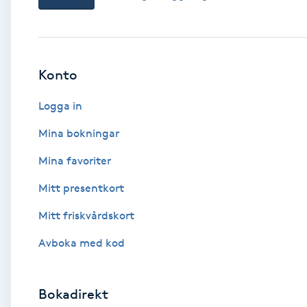
Babylights
Balayage
Konto
Logga in
Bambumassage
Mina bokningar
Barber
Mina favoriter
Barnklippning
Mitt presentkort
Mitt friskvårdskort
BIAB
Avboka med kod
Blowout
Bokadirekt
Bottenfärg