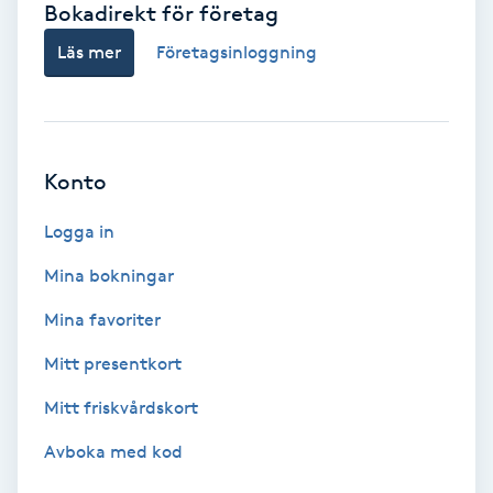
Bokadirekt för företag
Babylights
Läs mer
Företagsinloggning
Balayage
Bambumassage
Konto
Barber
Logga in
Mina bokningar
Barnklippning
Mina favoriter
BIAB
Mitt presentkort
Mitt friskvårdskort
Blowout
Avboka med kod
Bottenfärg