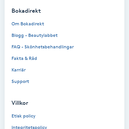
Bokadirekt
Brynformning
Om Bokadirekt
Brynfärgning
Blogg - Beautylabbet
Brynplockning
FAQ - Skönhetsbehandlingar
Fakta & Råd
Bröllopsuppsättning
C
Karriär
Support
Celluliter
Coachning
Villkor
Color correction
Etisk policy
Integritetspolicy