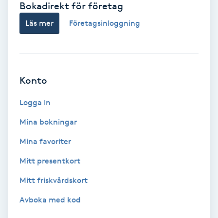
Bokadirekt för företag
Babylights
Läs mer
Företagsinloggning
Balayage
Bambumassage
Konto
Barber
Logga in
Mina bokningar
Barnklippning
Mina favoriter
BIAB
Mitt presentkort
Mitt friskvårdskort
Blowout
Avboka med kod
Bottenfärg