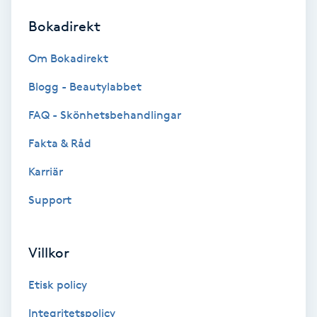
Bokadirekt
Brynformning
Om Bokadirekt
Brynfärgning
Blogg - Beautylabbet
Brynplockning
FAQ - Skönhetsbehandlingar
Fakta & Råd
Bröllopsuppsättning
C
Karriär
Support
Celluliter
Coachning
Villkor
Color correction
Etisk policy
Integritetspolicy