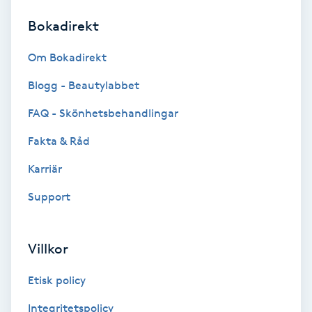
Bokadirekt
Brynformning
Om Bokadirekt
Brynfärgning
Blogg - Beautylabbet
Brynplockning
FAQ - Skönhetsbehandlingar
Fakta & Råd
Bröllopsuppsättning
C
Karriär
Support
Celluliter
Coachning
Villkor
Color correction
Etisk policy
Integritetspolicy