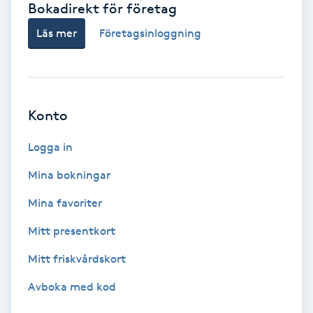
Bokadirekt för företag
Babylights
Läs mer
Företagsinloggning
Balayage
Bambumassage
Konto
Barber
Logga in
Mina bokningar
Barnklippning
Mina favoriter
BIAB
Mitt presentkort
Mitt friskvårdskort
Blowout
Avboka med kod
Bottenfärg