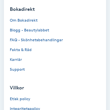
Bokadirekt
Brynformning
Om Bokadirekt
Brynfärgning
Blogg - Beautylabbet
Brynplockning
FAQ - Skönhetsbehandlingar
Fakta & Råd
Bröllopsuppsättning
C
Karriär
Support
Celluliter
Coachning
Villkor
Color correction
Etisk policy
Integritetspolicy