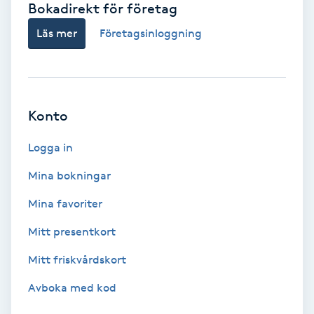
Bokadirekt för företag
Babylights
Läs mer
Företagsinloggning
Balayage
Bambumassage
Konto
Barber
Logga in
Mina bokningar
Barnklippning
Mina favoriter
BIAB
Mitt presentkort
Mitt friskvårdskort
Blowout
Avboka med kod
Bottenfärg