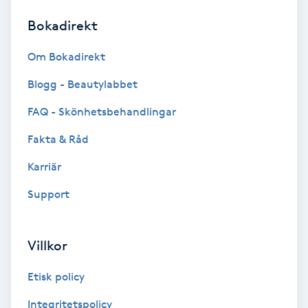
Bokadirekt
Brynformning
Om Bokadirekt
Brynfärgning
Blogg - Beautylabbet
Brynplockning
FAQ - Skönhetsbehandlingar
Fakta & Råd
Bröllopsuppsättning
C
Karriär
Support
Celluliter
Coachning
Villkor
Color correction
Etisk policy
Integritetspolicy