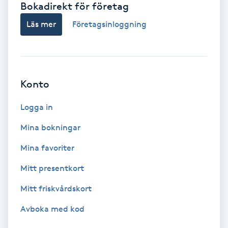
Bokadirekt för företag
Babylights
Läs mer
Företagsinloggning
Balayage
Bambumassage
Konto
Barber
Logga in
Mina bokningar
Barnklippning
Mina favoriter
BIAB
Mitt presentkort
Mitt friskvårdskort
Blowout
Avboka med kod
Bottenfärg