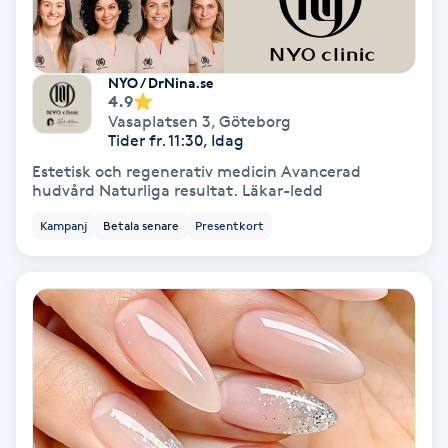
Spa
NYO / DrNina.se
Spa manikyr & pedikyr
4.9
Vasaplatsen 3
,
Göteborg
Tider fr. 11:30, Idag
Spa-manikyr
Estetisk och regenerativ medicin Avancerad
hudvård Naturliga resultat. Läkar-ledd
Spa-pedikyr
Kampanj
Betala senare
Presentkort
Spraytan
Stylist
Sugaring
Svensk massage