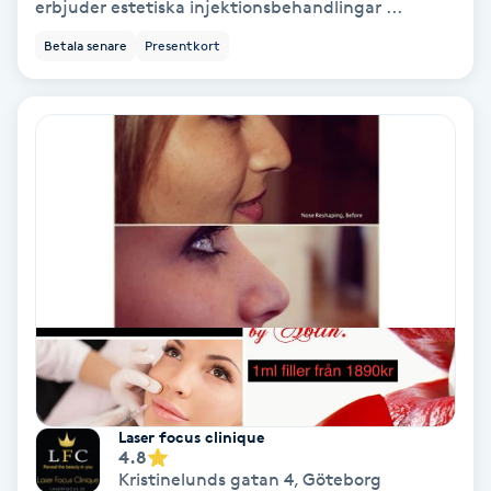
erbjuder estetiska injektionsbehandlingar ...
IPL
Betala senare
Presentkort
IPL hårborttagning
IR-massage
J
Japansk massage
K
K18
Katun fransar
Laser focus clinique
4.8
Kemisk peeling
Kristinelunds gatan 4
,
Göteborg