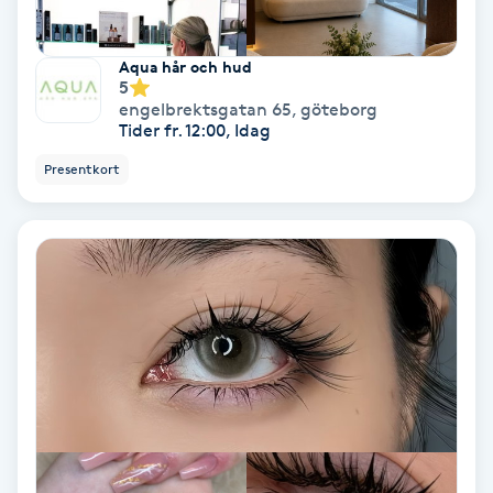
Lymfmassage
Läpptatuering
Aqua hår och hud
5
M
engelbrektsgatan 65
,
göteborg
Tider fr. 12:00, Idag
Makeup
Presentkort
Manikyr & Pedikyr
Massage
Medial vägledning
Medicinsk massage
Meditation