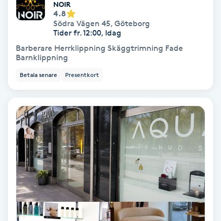
Laserbehandling
NOIR
4.8
Södra Vägen 45
,
Göteborg
Lashlift Keratin
Tider fr. 12:00, Idag
Barberare Herrklippning Skäggtrimning Fade
LED-ljusterapi
Barnklippning
Betala senare
Presentkort
Liktornar
LPG
LPG-behandling
LPG-massage
Luggklippning