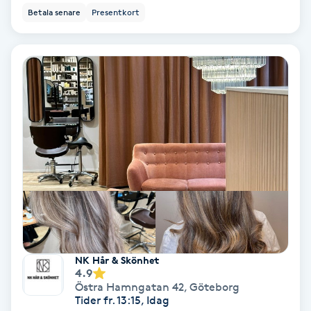
Betala senare
Presentkort
PRP (Platelet Rich Plasma)
PRX-T33
Psoriasis
PT
R
Radiofrekvens
Rakning
NK Hår & Skönhet
4.9
Reflexologi
Östra Hamngatan 42
,
Göteborg
Tider fr. 13:15, Idag