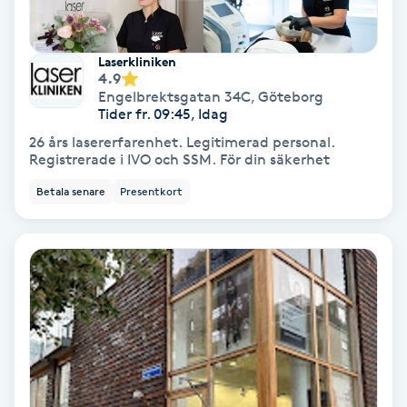
Fotmassage
Laserkliniken
Fotsvamp
4.9
Engelbrektsgatan 34C
,
Göteborg
Tider fr. 09:45, Idag
Fotvård
26 års lasererfarenhet. Legitimerad personal.
Registrerade i IVO och SSM. För din säkerhet
Fransar
Betala senare
Presentkort
Fransborttagning
Fransfärgning
Fransförlängning
Fransförlängning Megavolym