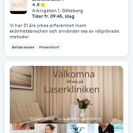
Extensions borttagning
4.8
Arkivgatan 1
,
Göteborg
Tider fr. 09:45, Idag
Eyeliner-tatuering
Vi har 31 års yrkes erfarenhet inom
F
skönhetsbrachen och använder oss av välprövade
metoder
Face framing
Betala senare
Presentkort
Faceliftmassage
Fet hårbotten
Fettreducering
Fibromassage
Fillers