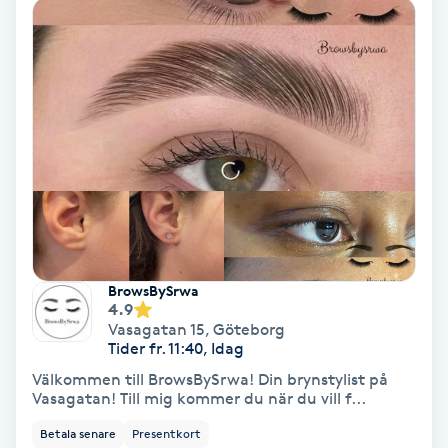
Volymfransar
Vårtor
Y
Yin Yoga
Yoga
Yoga Nidra
BrowsBySrwa
4.9
Vasagatan 15
,
Göteborg
Yogamassage
Tider fr. 11:40, Idag
Z
Välkommen till BrowsBySrwa! Din brynstylist på
Vasagatan! Till mig kommer du när du vill f...
Zonterapi
Betala senare
Presentkort