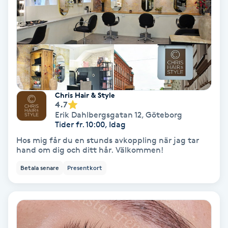
Terapi
Thaimassage
Toning
Torr hårbotten
Chris Hair & Style
4.7
Erik Dahlbergsgatan 12
,
Göteborg
Torrborstning
Tider fr. 10:00, Idag
Hos mig får du en stunds avkoppling när jag tar
Triggerpunktsmassage
hand om dig och ditt hår. Välkommen!
Betala senare
Presentkort
Trådning
Träning