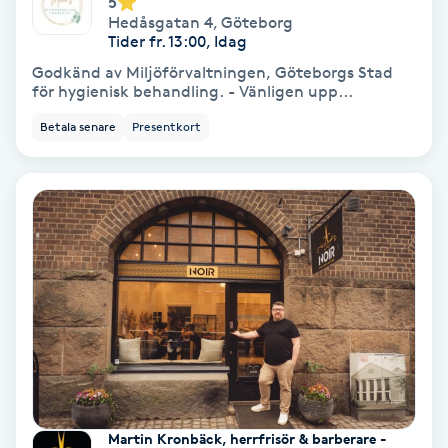
5
Hedåsgatan 4
,
Göteborg
Koppningsmassage
Tider fr. 13:00, Idag
Godkänd av Miljöförvaltningen, Göteborgs Stad
Kosmetisk tatuering
för hygienisk behandling. - Vänligen upp...
Betala senare
Presentkort
Kostrådgivning
Kroppsinpackning
Kroppspeeling
Käkledsbehandling
Kärlbehandling
L
Martin Kronbäck, herrfrisör & barberare -