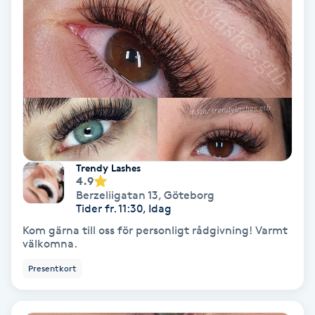
Tvätt & Fön
V
Vaccination
Vampyrbehandling
Vaxning
Trendy Lashes
Vaxning brasiliansk
4.9
Berzeliigatan 13
,
Göteborg
Tider fr. 11:30, Idag
Veterinär
Kom gärna till oss för personligt rådgivning! Varmt
välkomna.
Vibrationsmassage
Presentkort
Vinyasa Yoga