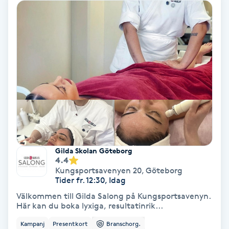
Hollywood Peel
Hot Stone Massage
Hot yoga
Hudföryngring
Huduppstramning
Gilda Skolan Göteborg
Hudvård
4.4
Kungsportsavenyen 20
,
Göteborg
Tider fr. 12:30, Idag
Hyaluronsyra
Välkommen till Gilda Salong på Kungsportsavenyn.
Här kan du boka lyxiga, resultatinrik...
Hyperhidros
Kampanj
Presentkort
Branschorg.