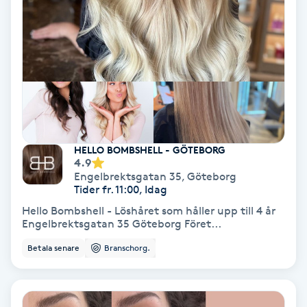
Olaplex
Olaplexbehandling
Ombre
Ombre brows
HELLO BOMBSHELL - GÖTEBORG
4.9
Ombre naglar
Engelbrektsgatan 35
,
Göteborg
Tider fr. 11:00, Idag
Optiker
Hello Bombshell - Löshåret som håller upp till 4 år
Engelbrektsgatan 35 Göteborg Föret...
Ortobionomi
Betala senare
Branschorg.
Ortopedi