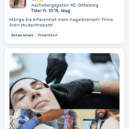
Aschebergsgatan 40
,
Göteborg
Samtalsterapi
Tider fr. 10:15, Idag
Många års erfarenhet inom nagelbransch! Finns
även studentrabatt!
Senioryoga
Betala senare
Presentkort
Shiatsu
Singelfransar
Sjukgymnastik
Skalpmassage
Skinbooster
Sklerosering