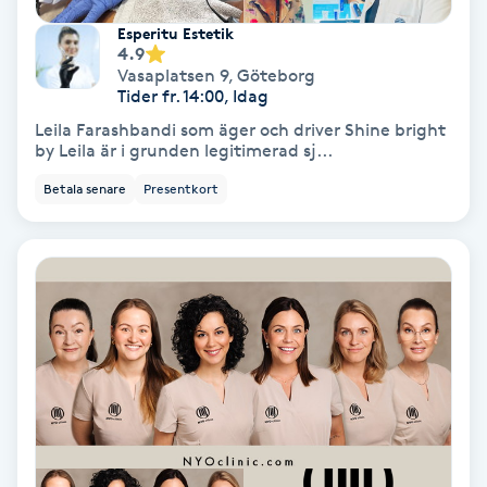
Esperitu Estetik
Skoinlägg
4.9
Vasaplatsen 9
,
Göteborg
Tider fr. 14:00, Idag
Skägg
Leila Farashbandi som äger och driver Shine bright
by Leila är i grunden legitimerad sj...
Skäggfärgning
Betala senare
Presentkort
Skäggklippning
Skäggtrimmning
Skönhet
Slingor
Sockring