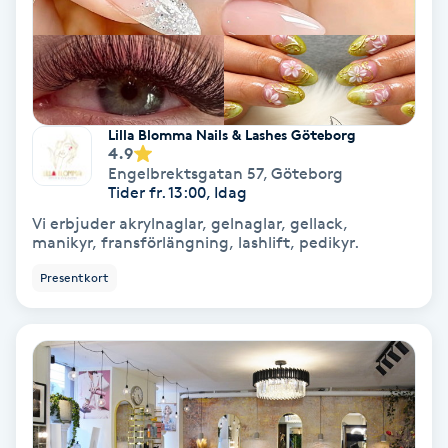
Svettbehandling
T
Tuina-massage
Lilla Blomma Nails & Lashes Göteborg
4.9
Taktil massage
Engelbrektsgatan 57
,
Göteborg
Tider fr. 13:00, Idag
Vi erbjuder akrylnaglar, gelnaglar, gellack,
Tandblekning
manikyr, fransförlängning, lashlift, pedikyr.
Presentkort
Tandläkare
Tatuering
Tatueringsborttagning