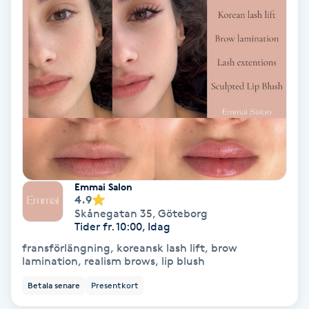
Osteopati
P
Paraffinbehandling
Pedikyr
Pensionärklippning
Permanent
Emmai Salon
4.9
Skånegatan 35
,
Göteborg
Permanent hårborttagning
Tider fr. 10:00, Idag
fransförlängning, koreansk lash lift, brow
lamination, realism brows, lip blush
Permanent ögonbrynsmakeup
Betala senare
Presentkort
Personal shopper