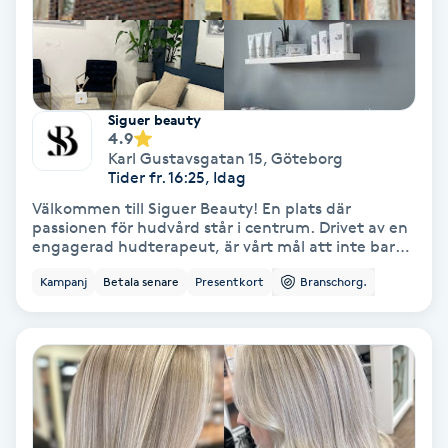
Fransförlängning Volym
Fransk manikyr
Siguer beauty
4.9
Fransrengöring
Karl Gustavsgatan 15
,
Göteborg
Tider fr. 16:25, Idag
Frekvensterapi
Välkommen till Siguer Beauty! En plats där
passionen för hudvård står i centrum. Drivet av en
engagerad hudterapeut, är vårt mål att inte bara
Friskvård
ta hand om din hud, utan att också dela den
Kampanj
Betala senare
Presentkort
Branschorg.
kunskap och kärlek som finns för yrket. Med varje
behandling skräddarsyr vi en upplevelse som lyfter
Friskvårdsmassage
fram din naturliga skönhet och stärker ditt
självförtroende. Här möts du av expertis, omtanke
och en genuin passion för att skapa långvariga
Frisör
resultat och en hud som mår bra inifrån och ut. Låt
oss ta hand om dig, för din hud förtjänar det
bästa!
Funktionsanalys