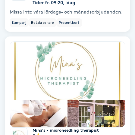
Tider fr. 09:20, Idag
Keratinbehandling
Missa inte våra lördags- och månadserbjudanden!
Kampanj
Betala senare
Presentkort
Kinesiologi
Kinesisk medicin
Kiropraktik
Klangmassage
Klippning
Klippning & Slingor
Klippning ungdom
Mina's - microneedling therapist