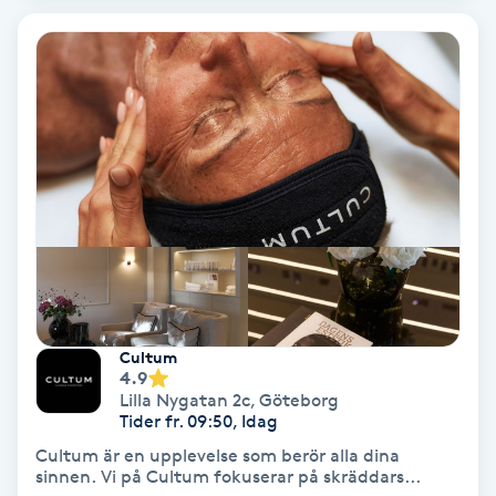
Personlig tränare
Picolaser
Piercing
Pigmentbehandling
Pigmentfläckar
Cultum
Plastikkirurgi
4.9
Lilla Nygatan 2c
,
Göteborg
Powder brows
Tider fr. 09:50, Idag
Cultum är en upplevelse som berör alla dina
sinnen. Vi på Cultum fokuserar på skräddars...
Power Yoga