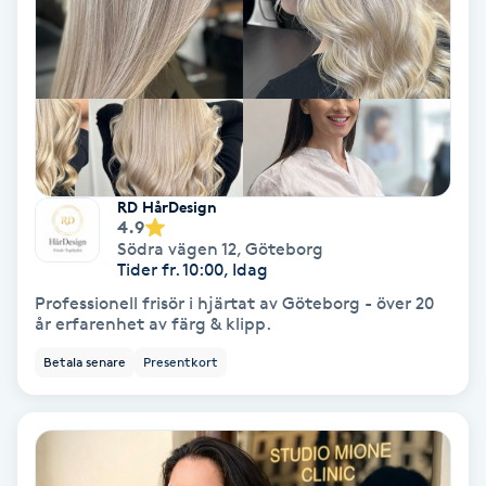
Färgning
Föning
G
Gel naglar
RD HårDesign
4.9
Gelenaglar
Södra vägen 12
,
Göteborg
Tider fr. 10:00, Idag
Gellack
Professionell frisör i hjärtat av Göteborg - över 20
år erfarenhet av färg & klipp.
Gellack med förstärkning
Betala senare
Presentkort
Gravidmassage
Gravidyoga