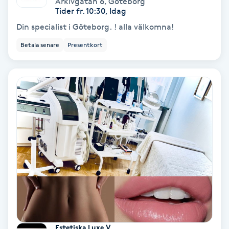
Arkivgatan 6
,
Göteborg
Color correction
Tider fr. 10:30, Idag
Din specialist i Göteborg. ! alla välkomna!
Cryoterapi
Betala senare
Presentkort
D
Damklippning
Dermapen
Diamantslipning
E
Enzympeeling
Extensions
Estetiska Luxe V