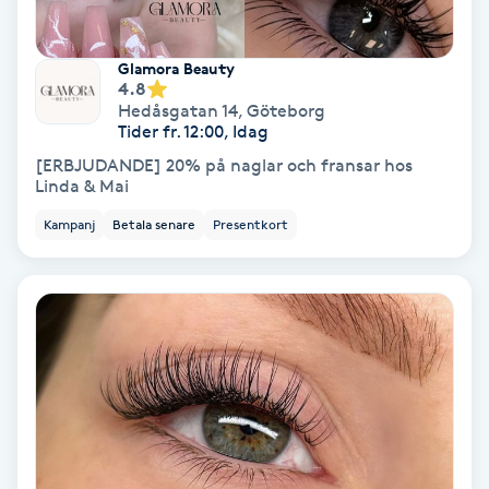
Medium
Glamora Beauty
4.8
Megavolymfransar
Hedåsgatan 14
,
Göteborg
Tider fr. 12:00, Idag
Melasma
[ERBJUDANDE] 20% på naglar och fransar hos
Linda & Mai
Mesoterapi
Kampanj
Betala senare
Presentkort
MicroPen
Microshading
Mixfransar
N
Nagelförlängning