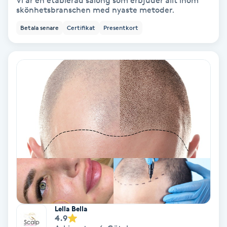
Vi är en etablerad salong som erbjuder allt inom
skönhetsbranschen med nyaste metoder.
Bottenfärg
Betala senare
Certifikat
Presentkort
Brynformning
Brynfärgning
Brynplockning
Bröllopsuppsättning
C
Celluliter
Coachning
Lella Bella
4.9