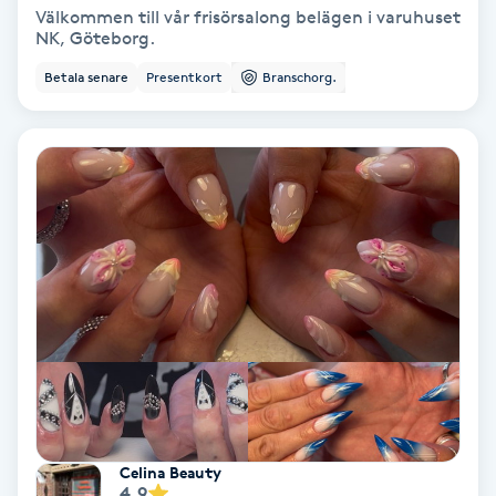
Regndroppsmassage
Välkommen till vår frisörsalong belägen i varuhuset
NK, Göteborg.
Reiki
Betala senare
Presentkort
Branschorg.
Reikihealing
Reiki massage
Restorative Yoga
Rosacea
Rosenmetoden
Ryggmassage
Celina Beauty
S
4.9