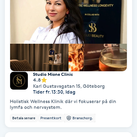
Gruppträning
Gua Sha-massage
H
Hatha Yoga
Headspa
Studio Mione Clinic
4.8
Karl Gustavsgatan 15
,
Göteborg
Healing
Tider fr. 13:30, Idag
Holistisk Wellness Klinik där vi fokuserar på din
lymfa och nervsystem.
Herrklippning
Betala senare
Presentkort
Branschorg.
HIFU