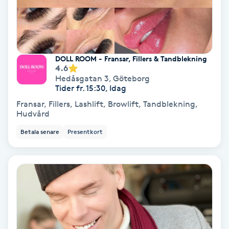
Nagelförlängning akryl
Nagelförlängning gelé
DOLL ROOM - Fransar, Fillers & Tandblekning
4.6
Hedåsgatan 3
,
Göteborg
Nagelförlängning glasfiber
Tider fr. 15:30, Idag
Fransar, Fillers, Lashlift, Browlift, Tandblekning,
Nagelförlängning silke
Hudvård
Betala senare
Presentkort
Nagelförstärkning
Nagelklippning
Nagelsvamp
Nageltrång