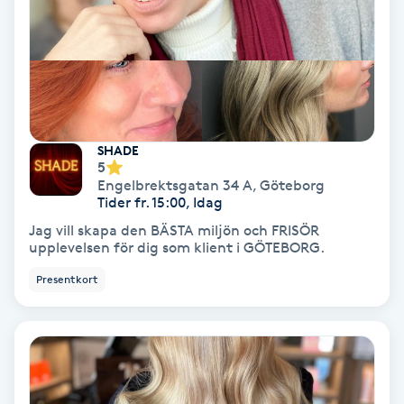
Nagelvård
Naglar borttagning
Naglar reparation
SHADE
5
Engelbrektsgatan 34 A
,
Göteborg
Naprapati
Tider fr. 15:00, Idag
Jag vill skapa den BÄSTA miljön och FRISÖR
upplevelsen för dig som klient i GÖTEBORG.
Navelpiercing
Presentkort
NBE-massage
Ny frisyr
O