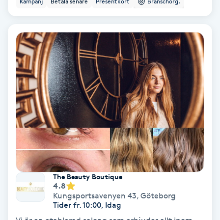
Kampanj
Betala senare
Presentkort
Branschorg.
Ansiktsbehandling djuprengörande
B
Babylights
Balayage
Bambumassage
Barber
Barnklippning
The Beauty Boutique
4.8
BIAB
Kungsportsavenyen 43
,
Göteborg
Tider fr. 10:00, Idag
Blowout