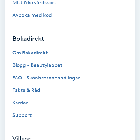
Mitt friskvårdskort
Volymfransar
Avboka med kod
Vårtor
Y
Bokadirekt
Yin Yoga
Om Bokadirekt
Blogg - Beautylabbet
Yoga
FAQ - Skönhetsbehandlingar
Yoga Nidra
Fakta & Råd
Karriär
Yogamassage
Z
Support
Zonterapi
Villkor