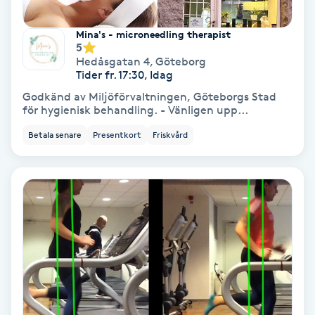
Färgning
Mina's - microneedling therapist
5
Föning
Hedåsgatan 4
,
Göteborg
Tider fr. 17:30, Idag
G
Godkänd av Miljöförvaltningen, Göteborgs Stad
för hygienisk behandling. - Vänligen upp...
Gel naglar
Betala senare
Presentkort
Friskvård
Gelenaglar
Gellack
Gellack med förstärkning
Gravidmassage
Gravidyoga