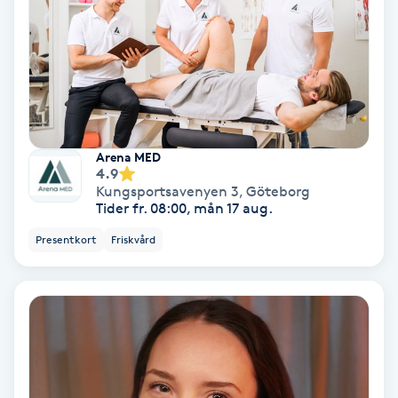
Laserbehandling
Lashlift Keratin
LED-ljusterapi
Liktornar
Arena MED
4.9
Kungsportsavenyen 3
,
Göteborg
LPG
Tider fr. 08:00, mån 17 aug.
Presentkort
Friskvård
LPG-behandling
LPG-massage
Luggklippning