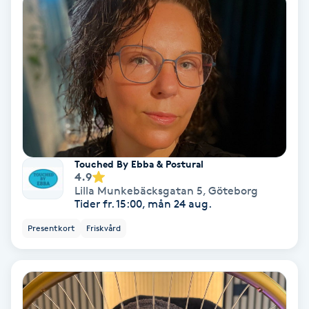
Skoinlägg
Skägg
Skäggfärgning
Skäggklippning
Touched By Ebba & Postural
4.9
Skäggtrimmning
Lilla Munkebäcksgatan 5
,
Göteborg
Tider fr. 15:00, mån 24 aug.
Skönhet
Presentkort
Friskvård
Slingor
Sockring