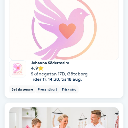
Koppningsmassage
Kosmetisk tatuering
Kostrådgivning
Kroppsinpackning
Johanna Södermalm
4.9
Skånegatan 17D
,
Göteborg
Kroppspeeling
Tider fr. 14:30, tis 18 aug.
Betala senare
Presentkort
Friskvård
Käkledsbehandling
Kärlbehandling
L