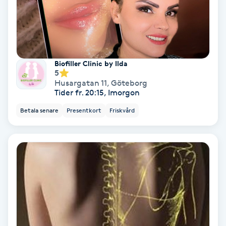
Olaplex
Olaplexbehandling
Biofiller Clinic by Ilda
Ombre
5
Husargatan 11
,
Göteborg
Tider fr. 20:15, Imorgon
Ombre brows
Betala senare
Presentkort
Friskvård
Ombre naglar
Optiker
Ortobionomi
Ortopedi