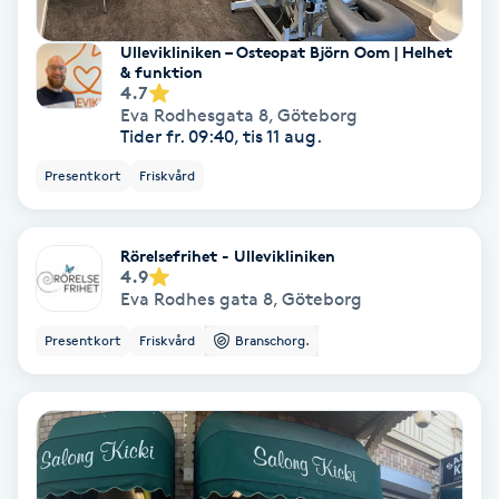
Ullevikliniken – Osteopat Björn Oom | Helhet
Nagelförlängning akryl
& funktion
4.7
Eva Rodhesgata 8
,
Göteborg
Nagelförlängning gelé
Tider fr. 09:40, tis 11 aug.
Presentkort
Friskvård
Nagelförlängning glasfiber
Nagelförlängning silke
Rörelsefrihet - Ullevikliniken
4.9
Eva Rodhes gata 8
,
Göteborg
Nagelförstärkning
Presentkort
Friskvård
Branschorg.
Nagelklippning
Nagelsvamp
Nageltrång