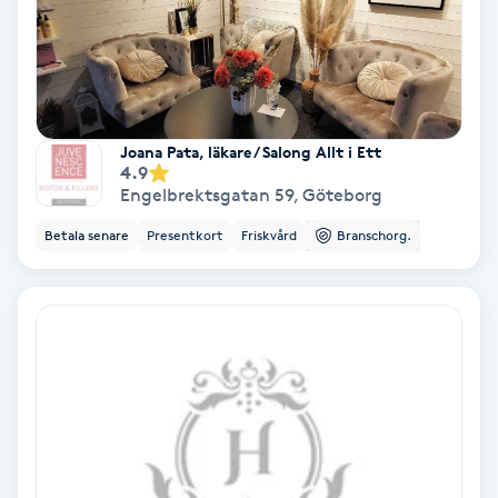
Svettbehandling
T
Tuina-massage
Joana Pata, läkare / Salong Allt i Ett
4.9
Taktil massage
Engelbrektsgatan 59
,
Göteborg
Betala senare
Presentkort
Friskvård
Branschorg.
Tandblekning
Tandläkare
Tatuering
Tatueringsborttagning