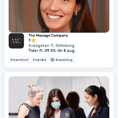
Lymfmassage
Läpptatuering
M
The Massage Company
Makeup
5
Sveagatan 11
,
Göteborg
Tider fr. 09:50, lör 8 aug.
Manikyr & Pedikyr
Presentkort
Friskvård
Branschorg.
Massage
Medial vägledning
Medicinsk massage
Meditation