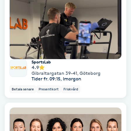
IPL
IPL hårborttagning
IR-massage
J
SportsLab
4.9
Japansk massage
Gibraltargatan 39-41
,
Göteborg
K
Tider fr. 09:15, Imorgon
Betala senare
Presentkort
Friskvård
K18
Katun fransar
Kemisk peeling