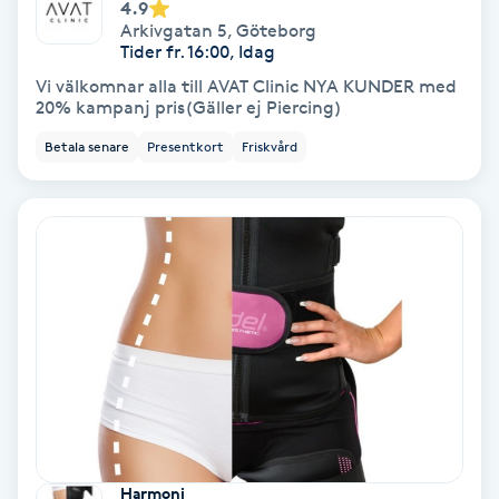
Extensions borttagning
4.9
Arkivgatan 5
,
Göteborg
Tider fr. 16:00, Idag
Eyeliner-tatuering
Vi välkomnar alla till AVAT Clinic NYA KUNDER med
F
20% kampanj pris(Gäller ej Piercing)
Betala senare
Presentkort
Friskvård
Face framing
Faceliftmassage
Fet hårbotten
Fettreducering
Fibromassage
Fillers
Harmoni