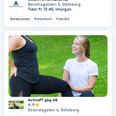
Banehagsliden 5
,
Göteborg
Tider fr. 13:40, Imorgon
PRP (Platelet Rich Plasma)
Betala senare
Presentkort
Friskvård
PRX-T33
Psoriasis
PT
R
Radiofrekvens
Rakning
ActivePT gbg AB
4.9
Reflexologi
Eklandagatan 6
,
Göteborg