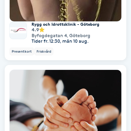
Osteopati
P
Rygg och Idrottsklinik - Göteborg
Paraffinbehandling
4.9
Byfogdegatan 4
,
Göteborg
Tider fr. 12:30, mån 10 aug.
Pedikyr
Presentkort
Friskvård
Pensionärklippning
Permanent
Permanent hårborttagning
Permanent ögonbrynsmakeup
Personal shopper