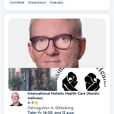
Certifikat
Presentkort
Friskvård
Bottenfärg
Brynformning
Brynfärgning
Brynplockning
Bröllopsuppsättning
C
Celluliter
International Holistic Health Care (Nordic
wellness)
4.9
Coachning
Odinsgatan 6
,
Göteborg
Tider fr. 14:00, ons 12 aug.