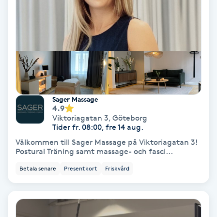
Hypnos
Hårborttagning
Hårbottenbehandling
Hårförlängning
Sager Massage
4.9
Hårvård
Viktoriagatan 3
,
Göteborg
Tider fr. 08:00, fre 14 aug.
Välkommen till Sager Massage på Viktoriagatan 3!
Hälsa
Postural Träning samt massage- och fasci...
Betala senare
Presentkort
Friskvård
Hälsprickor
I
Idrottsmassage