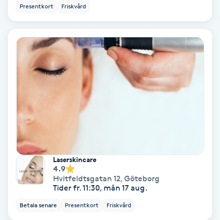
Regndroppsmassage
Presentkort
Friskvård
Reiki
Reikihealing
Reiki massage
Restorative Yoga
Rosacea
Laserskincare
4.9
Rosenmetoden
Hvitfeldtsgatan 12
,
Göteborg
Tider fr. 11:30, mån 17 aug.
Ryggmassage
Betala senare
Presentkort
Friskvård
S