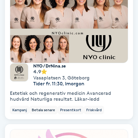
Keratinbehandling
Kinesiologi
Kinesisk medicin
Kiropraktik
NYO / DrNina.se
4.9
Vasaplatsen 3
,
Göteborg
Klangmassage
Tider fr. 11:30, Imorgon
Estetisk och regenerativ medicin Avancerad
Klippning
hudvård Naturliga resultat. Läkar-ledd
Kampanj
Betala senare
Presentkort
Friskvård
Klippning & Slingor
Klippning ungdom