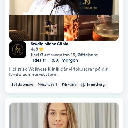
Hollywood Peel
Hot Stone Massage
Hot yoga
Studio Mione Clinic
4.8
Hudföryngring
Karl Gustavsgatan 15
,
Göteborg
Tider fr. 11:00, Imorgon
Holistisk Wellness Klinik där vi fokuserar på din
Huduppstramning
lymfa och nervsystem.
Betala senare
Presentkort
Friskvård
Branschorg.
Hudvård
Hyaluronsyra
Hyperhidros