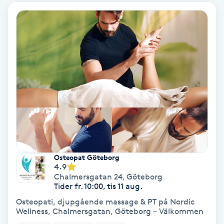
Ansiktsbehandling djuprengörande
B
Babylights
Balayage
Bambumassage
Barber
Osteopat Göteborg
Barnklippning
4.9
Chalmersgatan 24
,
Göteborg
Tider fr. 10:00, tis 11 aug.
BIAB
Osteopati, djupgående massage & PT på Nordic
Wellness, Chalmersgatan, Göteborg – Välkommen
Blowout