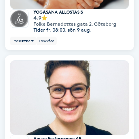
YOGĀSANA ALLOSTASIS
Personlig tränare
4.9
Folke Bernadottes gata 2
,
Göteborg
Tider fr. 08:00, sön 9 aug.
Picolaser
Presentkort
Friskvård
Piercing
Pigmentbehandling
Pigmentfläckar
Plastikkirurgi
Powder brows
Power Yoga
Aware Performance AB