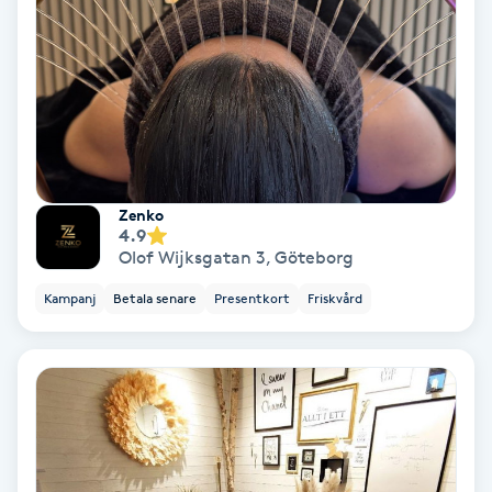
Spa
Spa manikyr & pedikyr
Spa-manikyr
Zenko
Spa-pedikyr
4.9
Olof Wijksgatan 3
,
Göteborg
Spraytan
Kampanj
Betala senare
Presentkort
Friskvård
Stylist
Sugaring
Svensk massage