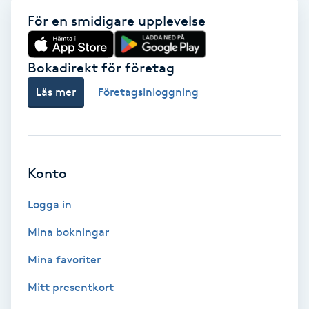
Tvätt & Fön
För en smidigare upplevelse
V
Vaccination
Bokadirekt för företag
Läs mer
Företagsinloggning
Vampyrbehandling
Vaxning
Konto
Vaxning brasiliansk
Logga in
Veterinär
Mina bokningar
Vibrationsmassage
Mina favoriter
Mitt presentkort
Vinyasa Yoga