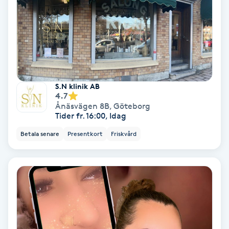
Nagelvård
Naglar borttagning
Naglar reparation
S.N klinik AB
4.7
Ånäsvägen 8B
,
Göteborg
Naprapati
Tider fr. 16:00, Idag
Betala senare
Presentkort
Friskvård
Navelpiercing
NBE-massage
Ny frisyr
O