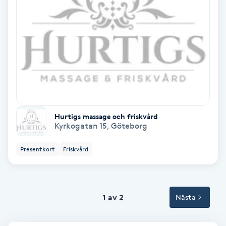
Terapi
Thaimassage
Toning
Torr hårbotten
Torrborstning
Hurtigs massage och friskvård
Kyrkogatan 15
,
Göteborg
Triggerpunktsmassage
Presentkort
Friskvård
Trådning
1 av 2
Nästa
Träning