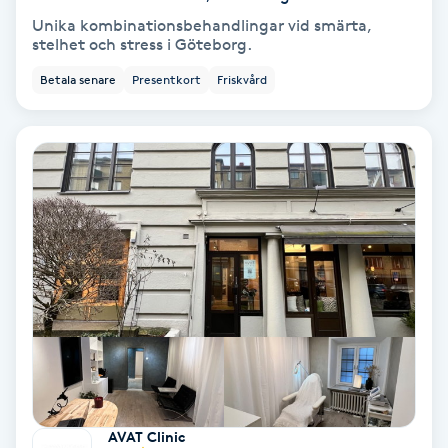
Color correction
Unika kombinationsbehandlingar vid smärta,
stelhet och stress i Göteborg.
Cryoterapi
Betala senare
Presentkort
Friskvård
D
Damklippning
Dermapen
Diamantslipning
E
Enzympeeling
Extensions
AVAT Clinic