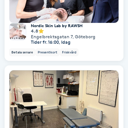
Medium
Megavolymfransar
Nordic Skin Lab by RAWSH
4.8
Engelbrektsgatan 7
,
Göteborg
Melasma
Tider fr. 16:00, Idag
Betala senare
Presentkort
Friskvård
Mesoterapi
MicroPen
Microshading
Mixfransar
N
Nagelförlängning