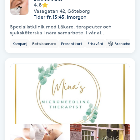
4.8
Fransförlängning Volym
Vasagatan 42
,
Göteborg
Tider fr. 13:45, Imorgon
Fransk manikyr
Specialistklinik med Läkare, terapeuter och
sjuksköterska i nära samarbete. I vår al...
Fransrengöring
Kampanj
Betala senare
Presentkort
Friskvård
Branschorg.
Frekvensterapi
Friskvård
Friskvårdsmassage
Frisör
Funktionsanalys