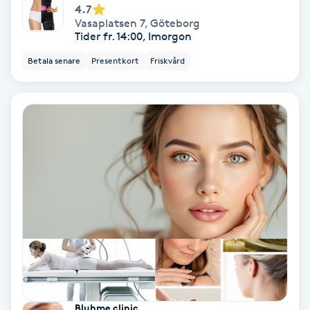
4.7
Fotmassage
Vasaplatsen 7
,
Göteborg
Tider fr. 14:00, Imorgon
Fotsvamp
Betala senare
Presentkort
Friskvård
Fotvård
Fransar
Fransborttagning
Fransfärgning
Fransförlängning
Fransförlängning Megavolym
Bluhme clinic