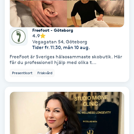
Gruppträning
Freefoot - Göteborg
Gua Sha-massage
4.9
H
Vegagatan 54
,
Göteborg
Tider fr. 11:30, mån 10 aug.
Hatha Yoga
FreeFoot är Sveriges hälsosammaste skobutik. Här
får du professionell hjälp med olika t...
Headspa
Presentkort
Friskvård
Healing
Herrklippning
HIFU