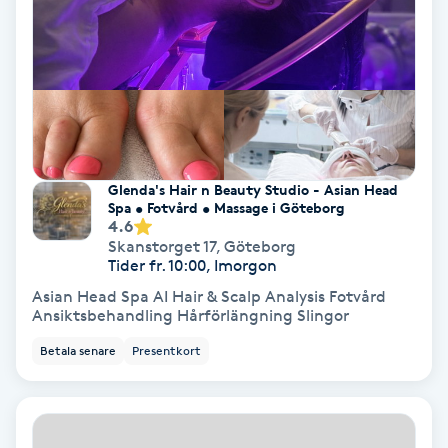
Hollywood Peel
Hot Stone Massage
Hot yoga
Hudföryngring
Glenda's Hair n Beauty Studio - Asian Head
Spa • Fotvård • Massage i Göteborg
4.6
Huduppstramning
Skanstorget 17
,
Göteborg
Tider fr. 10:00, Imorgon
Asian Head Spa AI Hair & Scalp Analysis Fotvård
Hudvård
Ansiktsbehandling Hårförlängning Slingor
Betala senare
Presentkort
Hyaluronsyra
Hyperhidros