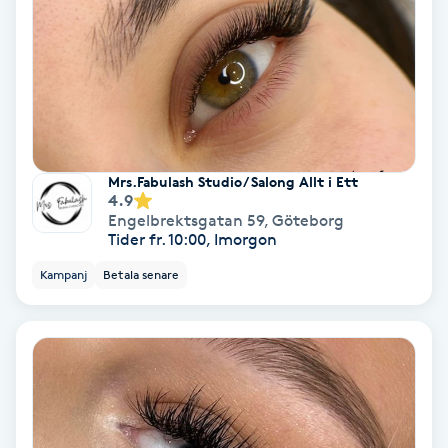
PRP (Platelet Rich Plasma)
PRX-T33
Psoriasis
Mrs.Fabulash Studio/ Salong Allt i Ett
4.9
PT
Engelbrektsgatan 59
,
Göteborg
Tider fr. 10:00, Imorgon
R
Kampanj
Betala senare
Radiofrekvens
Rakning
Reflexologi