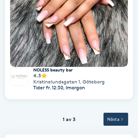
Tvätt & Fön
V
Vaccination
Vampyrbehandling
Vaxning
NOLESS beauty bar
4.3
Vaxning brasiliansk
Kristinelundsgatan 1
,
Göteborg
Tider fr. 12:30, Imorgon
Veterinär
Vibrationsmassage
1 av 3
Nästa
Vinyasa Yoga