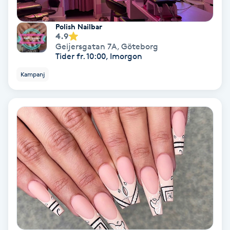
Skoinlägg
Polish Nailbar
4.9
Geijersgatan 7A
,
Göteborg
Skägg
Tider fr. 10:00, Imorgon
Kampanj
Skäggfärgning
Skäggklippning
Skäggtrimmning
Skönhet
Slingor
Sockring