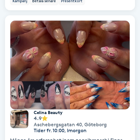
Kampanj
Betala senare
Presentkort
Ansiktsbehandling djuprengörande
B
Babylights
Balayage
Bambumassage
Barber
Barnklippning
Celina Beauty
4.9
BIAB
Aschebergsgatan 40
,
Göteborg
Tider fr. 10:00, Imorgon
Blowout