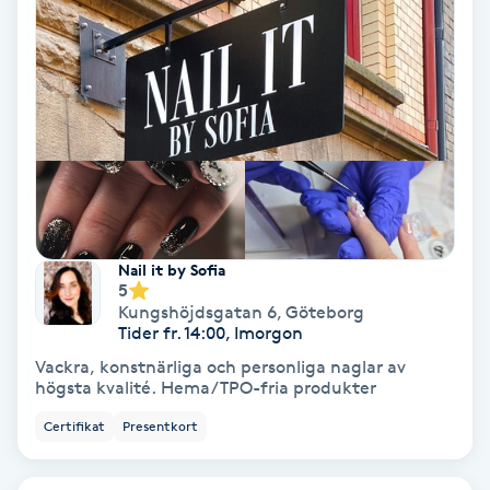
IPL
IPL hårborttagning
IR-massage
J
Japansk massage
Nail it by Sofia
5
K
Kungshöjdsgatan 6
,
Göteborg
Tider fr. 14:00, Imorgon
K18
Vackra, konstnärliga och personliga naglar av
högsta kvalité. Hema/TPO-fria produkter
Katun fransar
Certifikat
Presentkort
Kemisk peeling