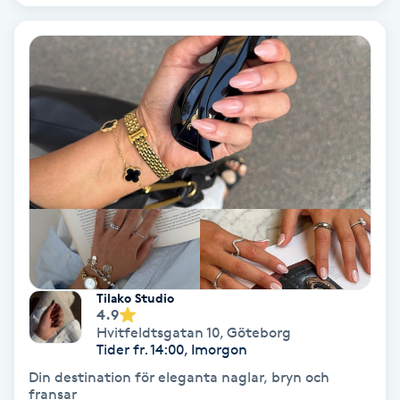
Nagelvård
Naglar borttagning
Naglar reparation
Naprapati
Navelpiercing
NBE-massage
Tilako Studio
4.9
Hvitfeldtsgatan 10
,
Göteborg
Ny frisyr
Tider fr. 14:00, Imorgon
O
Din destination för eleganta naglar, bryn och
fransar