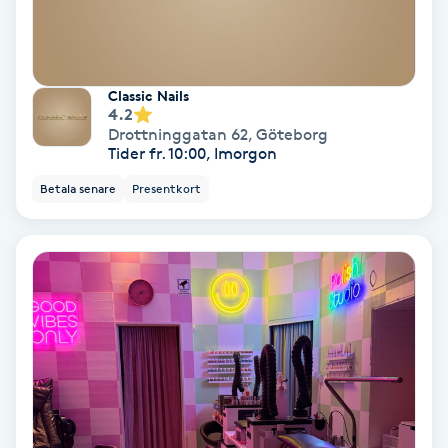
Samtalsterapi
Senioryoga
Classic Nails
4.2
Drottninggatan 62
,
Göteborg
Shiatsu
Tider fr. 10:00, Imorgon
Betala senare
Presentkort
Singelfransar
Sjukgymnastik
Skalpmassage
Skinbooster
Sklerosering