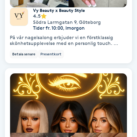
Fransförlängning Volym
Vy Beauty x Beauty Style
4.5
Södra Larmgatan 9
,
Göteborg
Fransk manikyr
Tider fr. 10:00, Imorgon
På vår nagelsalong erbjuder vi en förstklassig
Fransrengöring
skönhetsupplevelse med en personlig touch. ...
Betala senare
Presentkort
Frekvensterapi
Friskvård
Friskvårdsmassage
Frisör
Funktionsanalys