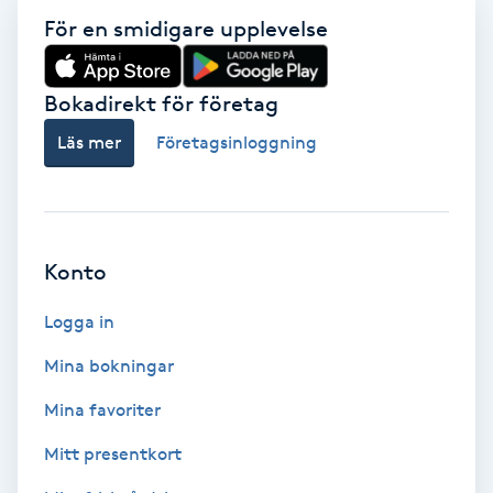
För en smidigare upplevelse
Volymfransar
Vårtor
Bokadirekt för företag
Y
Läs mer
Företagsinloggning
Yin Yoga
Yoga
Konto
Yoga Nidra
Logga in
Yogamassage
Mina bokningar
Z
Mina favoriter
Zonterapi
Mitt presentkort