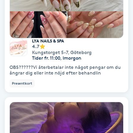
Gruppträning
Gua Sha-massage
LYA NAILS & SPA
H
4.7
Kungstorget 5-7
,
Göteborg
Hatha Yoga
Tider fr. 11:00, Imorgon
OBS??????Vi återbetalar inte något pengar om du
Headspa
ångrar dig eller inte nöjd efter behandlin
Presentkort
Healing
Herrklippning
HIFU