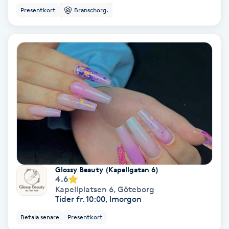
Presentkort
Branschorg.
Nagelförlängning akryl
Nagelförlängning gelé
Nagelförlängning glasfiber
Nagelförlängning silke
Nagelförstärkning
Nagelklippning
Glossy Beauty (Kapellgatan 6)
4.6
Kapellplatsen 6
,
Göteborg
Nagelsvamp
Tider fr. 10:00, Imorgon
Betala senare
Presentkort
Nageltrång