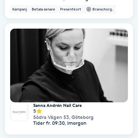
Kampanj
Betala senare
Presentkort
Branschorg.
Svettbehandling
T
Tuina-massage
Taktil massage
Tandblekning
Tandläkare
Tatuering
Sanna Andrén Nail Care
5
Södra Vägen 53
,
Göteborg
Tatueringsborttagning
Tider fr. 09:30, Imorgon