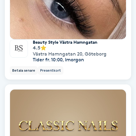
Regndroppsmassage
Reiki
Reikihealing
Beauty Style Västra Hamngatan
4.5
Västra Hamngatan 20
,
Göteborg
Reiki massage
Tider fr. 10:00, Imorgon
Betala senare
Presentkort
Restorative Yoga
Rosacea
Rosenmetoden
Ryggmassage
S