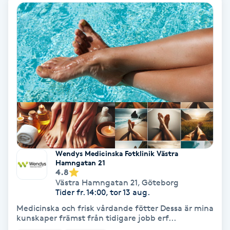
Keratinbehandling
Kinesiologi
Kinesisk medicin
Kiropraktik
Klangmassage
Wendys Medicinska Fotklinik Västra
Klippning
Hamngatan 21
4.8
Västra Hamngatan 21
,
Göteborg
Klippning & Slingor
Tider fr. 14:00, tor 13 aug.
Medicinska och frisk vårdande fötter Dessa är mina
kunskaper främst från tidigare jobb erf...
Klippning ungdom