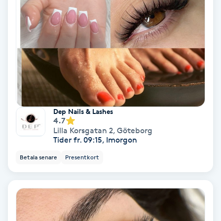
Personlig tränare
Picolaser
Piercing
Pigmentbehandling
Dep Nails & Lashes
4.7
Lilla Korsgatan 2
,
Göteborg
Pigmentfläckar
Tider fr. 09:15, Imorgon
Betala senare
Presentkort
Plastikkirurgi
Powder brows
Power Yoga