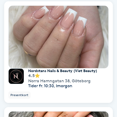
Terapi
Thaimassage
Toning
Torr hårbotten
Torrborstning
Nordstans Nails & Beauty (Viet Beauty)
Triggerpunktsmassage
4.5
Norra Hamngatan 38
,
Göteborg
Tider fr. 10:30, Imorgon
Trådning
Presentkort
Träning