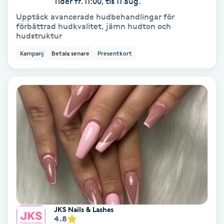
Tider fr. 11:00, tis 11 aug.
Lymfmassage
Upptäck avancerade hudbehandlingar för
förbättrad hudkvalitet, jämn hudton och
Läpptatuering
hudstruktur
M
Kampanj
Betala senare
Presentkort
Makeup
Manikyr & Pedikyr
Massage
Medial vägledning
Medicinsk massage
JKS Nails & Lashes
Meditation
4.8