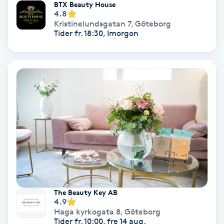
BTX Beauty House
4.8
Spa
Kristinelundsgatan 7
,
Göteborg
Tider fr. 18:30, Imorgon
Spa manikyr & pedikyr
Spa-manikyr
Spa-pedikyr
Spraytan
Stylist
Sugaring
The Beauty Key AB
4.9
Haga kyrkogata 8
,
Göteborg
Svensk massage
Tider fr. 10:00, fre 14 aug.