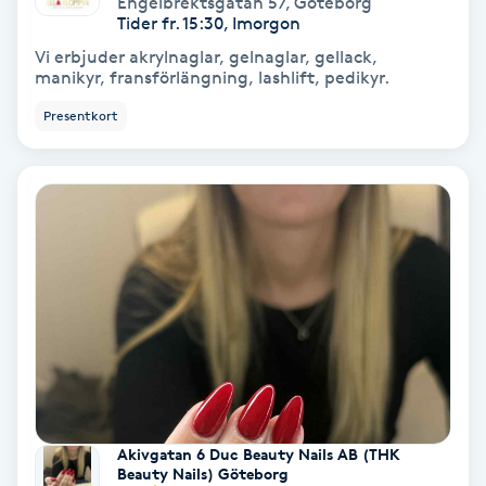
Engelbrektsgatan 57
,
Göteborg
Color correction
Tider fr. 15:30, Imorgon
Vi erbjuder akrylnaglar, gelnaglar, gellack,
Cryoterapi
manikyr, fransförlängning, lashlift, pedikyr.
D
Presentkort
Damklippning
Dermapen
Diamantslipning
E
Enzympeeling
Extensions
Akivgatan 6 Duc Beauty Nails AB (THK
Beauty Nails) Göteborg