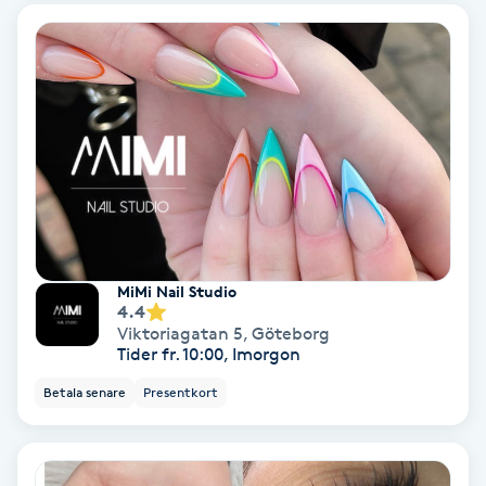
Osteopati
P
Paraffinbehandling
Pedikyr
Pensionärklippning
Permanent
MiMi Nail Studio
4.4
Viktoriagatan 5
,
Göteborg
Permanent hårborttagning
Tider fr. 10:00, Imorgon
Betala senare
Presentkort
Permanent ögonbrynsmakeup
Personal shopper