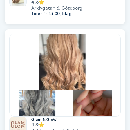
Extensions borttagning
4.6
Arkivgatan 6
,
Göteborg
Tider fr. 13:00, Idag
Eyeliner-tatuering
F
Face framing
Faceliftmassage
Fet hårbotten
Fettreducering
Fibromassage
Glam & Glow
Fillers
4.9