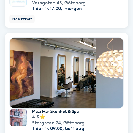
Vasagatan 45
,
Göteborg
Medium
Tider fr. 17:00, Imorgon
Presentkort
Megavolymfransar
Melasma
Mesoterapi
MicroPen
Microshading
Mixfransar
Mazi Hår Skönhet & Spa
4.9
N
Storgatan 24
,
Göteborg
Tider fr. 09:00, tis 11 aug.
Nagelförlängning