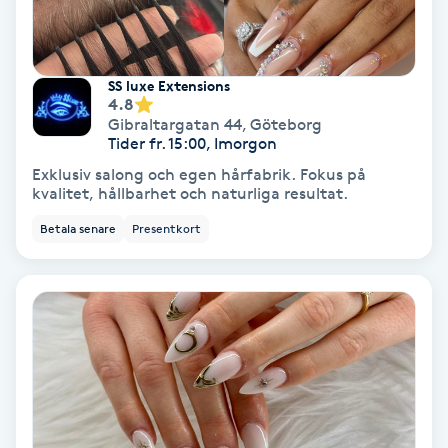
Färgning
Föning
SS luxe Extensions
4.8
G
Gibraltargatan 44
,
Göteborg
Tider fr. 15:00, Imorgon
Gel naglar
Exklusiv salong och egen hårfabrik. Fokus på
kvalitet, hållbarhet och naturliga resultat.
Gelenaglar
Betala senare
Presentkort
Gellack
Gellack med förstärkning
Gravidmassage
Gravidyoga