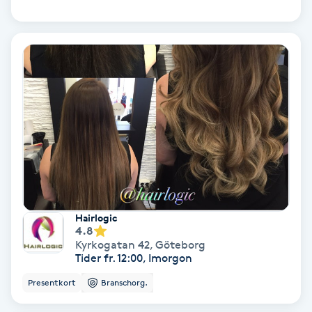
Olaplex
Olaplexbehandling
Ombre
Ombre brows
Ombre naglar
Optiker
Hairlogic
4.8
Kyrkogatan 42
,
Göteborg
Ortobionomi
Tider fr. 12:00, Imorgon
Presentkort
Branschorg.
Ortopedi