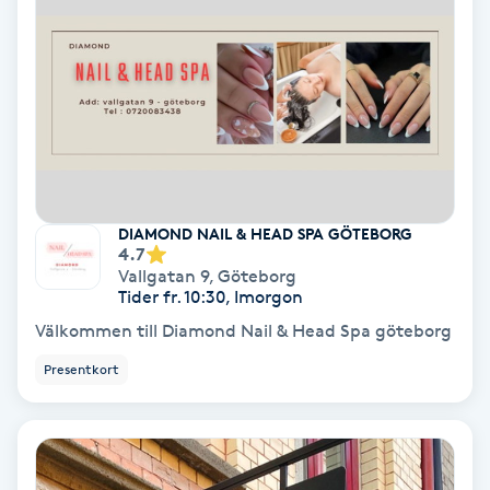
Hypnos
Hårborttagning
Hårbottenbehandling
Hårförlängning
DIAMOND NAIL & HEAD SPA GÖTEBORG
4.7
Hårvård
Vallgatan 9
,
Göteborg
Tider fr. 10:30, Imorgon
Hälsa
Välkommen till Diamond Nail & Head Spa göteborg
Presentkort
Hälsprickor
I
Idrottsmassage