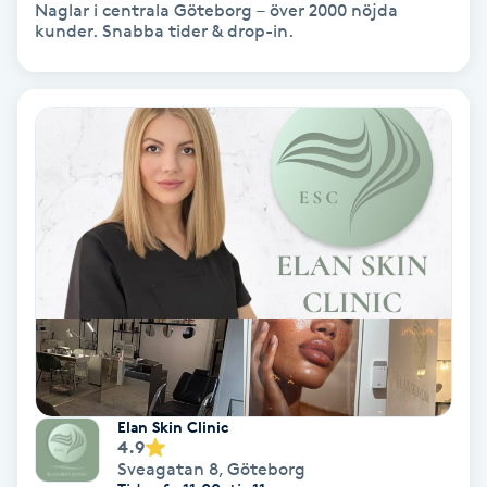
Laserbehandling
Naglar i centrala Göteborg – över 2000 nöjda
kunder. Snabba tider & drop-in.
Lashlift Keratin
LED-ljusterapi
Liktornar
LPG
LPG-behandling
LPG-massage
Elan Skin Clinic
Luggklippning
4.9
Sveagatan 8
,
Göteborg