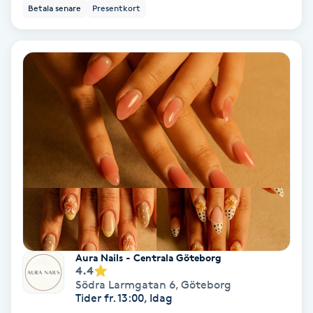
Betala senare
Presentkort
Koppningsmassage
Kosmetisk tatuering
Kostrådgivning
Kroppsinpackning
Kroppspeeling
Käkledsbehandling
Aura Nails - Centrala Göteborg
Kärlbehandling
4.4
L
Södra Larmgatan 6
,
Göteborg
Tider fr. 13:00, Idag