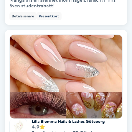
Många års erfarenhet inom nagelbransch! Finns
även studentrabatt!
Bottenfärg
Betala senare
Presentkort
Brynformning
Brynfärgning
Brynplockning
Bröllopsuppsättning
C
Celluliter
Coachning
Lilla Blomma Nails & Lashes Göteborg
4.9