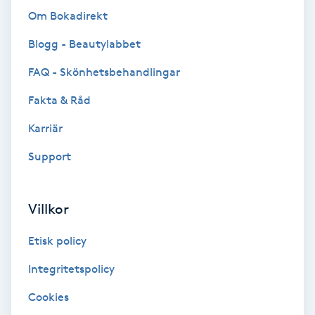
Om Bokadirekt
IPL
Blogg - Beautylabbet
IPL hårborttagning
FAQ - Skönhetsbehandlingar
Fakta & Råd
IR-massage
Karriär
J
Support
Japansk massage
K
Villkor
K18
Etisk policy
Katun fransar
Integritetspolicy
Cookies
Kemisk peeling