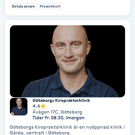
Ansiktsbehandling djuprengörande
Betala senare
Presentkort
B
Babylights
Balayage
Bambumassage
Barber
Barnklippning
Göteborgs Kiropraktorklinik
4.6
Åvägen 17C
,
Göteborg
BIAB
Tider fr. 08:30, Imorgon
Göteborgs Kiropraktorklinik är en nyöppnad klinik i
Blowout
Gårda, centralt i Göteborg.