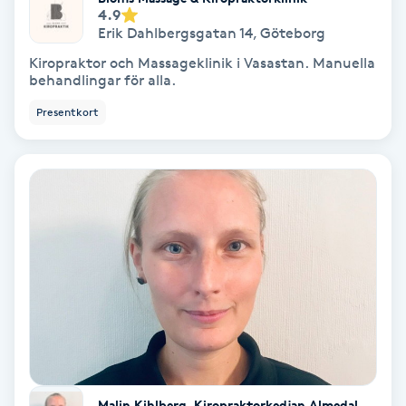
4.9
Erik Dahlbergsgatan 14
,
Göteborg
Gruppträning
Kiropraktor och Massageklinik i Vasastan. Manuella
behandlingar för alla.
Gua Sha-massage
Presentkort
H
Hatha Yoga
Headspa
Healing
Herrklippning
HIFU
Malin Kihlberg, Kiropraktorkedjan Almedal