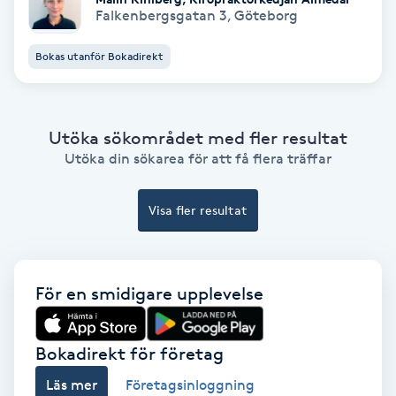
Falkenbergsgatan 3
,
Göteborg
Hollywood Peel
Bokas utanför Bokadirekt
Hot Stone Massage
Hot yoga
Utöka sökområdet med fler resultat
Utöka din sökarea för att få flera träffar
Hudföryngring
Visa fler resultat
Huduppstramning
Hudvård
För en smidigare upplevelse
Hyaluronsyra
Bokadirekt för företag
Hyperhidros
Läs mer
Företagsinloggning