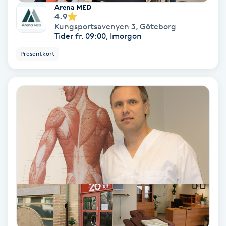
Arena MED
Fotmassage
4.9
Kungsportsavenyen 3
,
Göteborg
Tider fr. 09:00, Imorgon
Fotsvamp
Presentkort
Fotvård
Fransar
Fransborttagning
Fransfärgning
Fransförlängning
Fransförlängning Megavolym