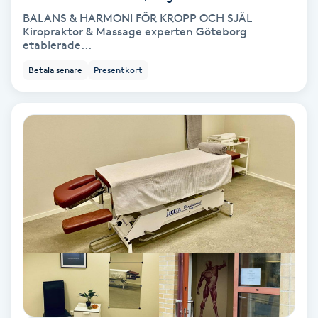
Color correction
BALANS & HARMONI FÖR KROPP OCH SJÄL
Kiropraktor & Massage experten Göteborg
etablerade...
Cryoterapi
D
Betala senare
Presentkort
Damklippning
Dermapen
Diamantslipning
E
Enzympeeling
Extensions