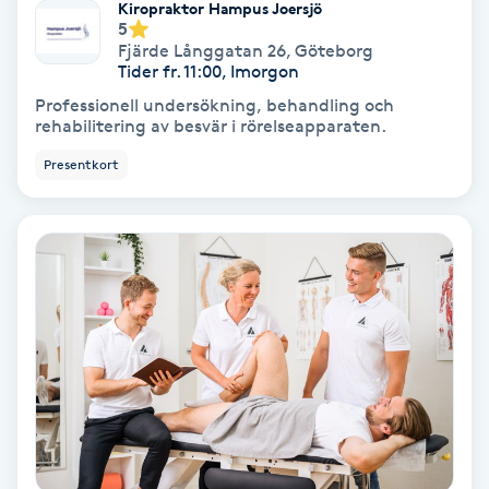
Extensions borttagning
Kiropraktor Hampus Joersjö
5
Fjärde Långgatan 26
,
Göteborg
Eyeliner-tatuering
Tider fr. 11:00, Imorgon
F
Professionell undersökning, behandling och
rehabilitering av besvär i rörelseapparaten.
Face framing
Presentkort
Faceliftmassage
Fet hårbotten
Fettreducering
Fibromassage
Fillers