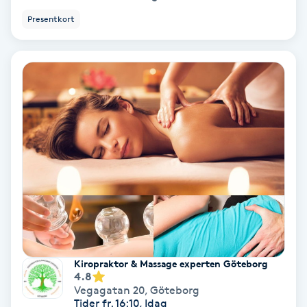
Presentkort
Bottenfärg
Brynformning
Brynfärgning
Brynplockning
Bröllopsuppsättning
C
Celluliter
Kiropraktor & Massage experten Göteborg
4.8
Coachning
Vegagatan 20
,
Göteborg
Tider fr. 16:10, Idag