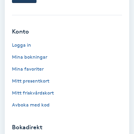
Hypnos
Hårborttagning
Konto
Hårbottenbehandling
Logga in
Hårförlängning
Mina bokningar
Mina favoriter
Hårvård
Mitt presentkort
Hälsa
Mitt friskvårdskort
Avboka med kod
Hälsprickor
I
Bokadirekt
Idrottsmassage