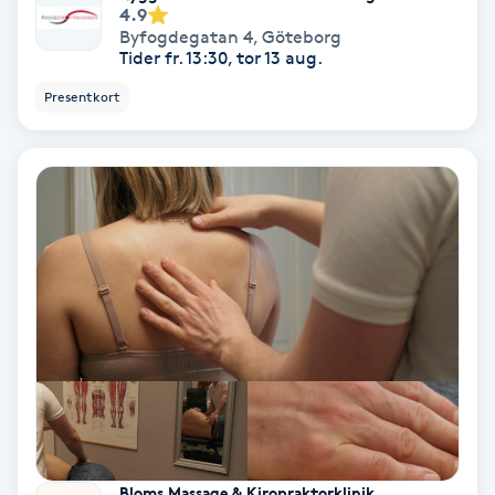
4.9
Färgning
Byfogdegatan 4
,
Göteborg
Tider fr. 13:30, tor 13 aug.
Föning
Presentkort
G
Gel naglar
Gelenaglar
Gellack
Gellack med förstärkning
Gravidmassage
Gravidyoga
Bloms Massage & Kiropraktorklinik