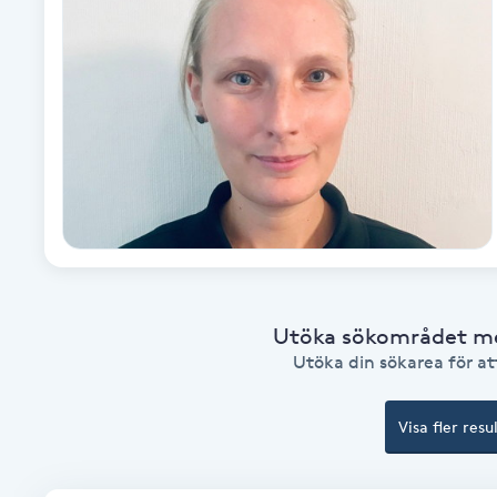
Alternativmedicin
Andningsmassage
Ansiktslyft utan kirurgi
Aromamassage
Ashtanga Yoga
Ayurveda
Utöka sökområdet med
Utöka din sökarea för att
Ayurvedisk Massage
Visa fler resu
Ansiktsbehandling djuprengörande
B