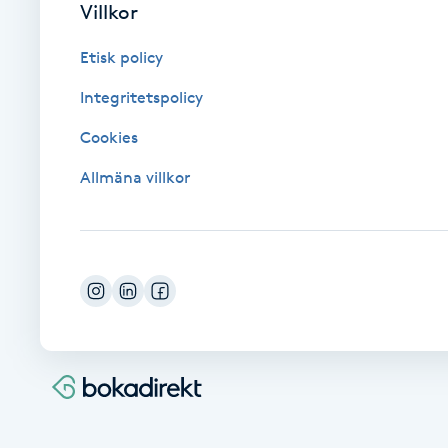
Villkor
Cryoterapi
D
Etisk policy
Damklippning
Integritetspolicy
Cookies
Dermapen
Allmäna villkor
Diamantslipning
E
Enzympeeling
Extensions
Extensions borttagning