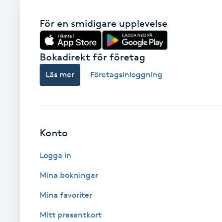
Babylights
För en smidigare upplevelse
Balayage
Bokadirekt för företag
Läs mer
Företagsinloggning
Bambumassage
Barber
Konto
Barnklippning
Logga in
BIAB
Mina bokningar
Blowout
Mina favoriter
Mitt presentkort
Bottenfärg