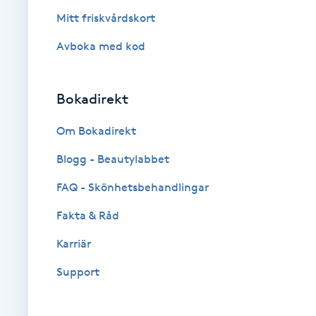
Mitt friskvårdskort
Brynformning
Avboka med kod
Brynfärgning
Bokadirekt
Brynplockning
Om Bokadirekt
Bröllopsuppsättning
Blogg - Beautylabbet
C
FAQ - Skönhetsbehandlingar
Celluliter
Fakta & Råd
Karriär
Coachning
Support
Color correction