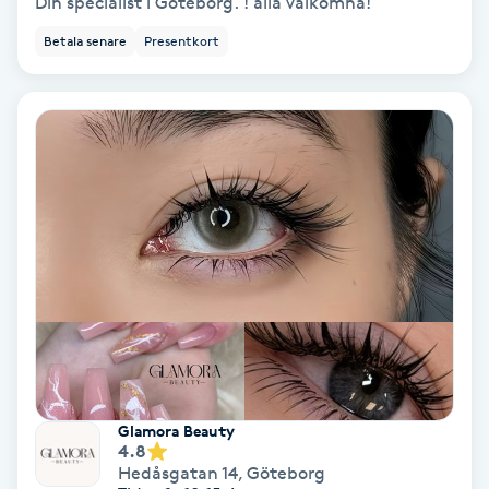
Din specialist i Göteborg. ! alla välkomna!
Betala senare
Presentkort
Nagelförlängning akryl
Nagelförlängning gelé
Nagelförlängning glasfiber
Nagelförlängning silke
Nagelförstärkning
Nagelklippning
Nagelsvamp
Glamora Beauty
4.8
Hedåsgatan 14
,
Göteborg
Nageltrång