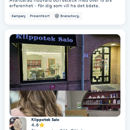
Avancerad hudvård och estetik med över 15 års
erfarenhet – för dig som vill ha det bästa.
Bottenfärg
Kampanj
Presentkort
Branschorg.
Brynformning
Brynfärgning
Brynplockning
Bröllopsuppsättning
C
Celluliter
Coachning
Klippotek Salo
4.8