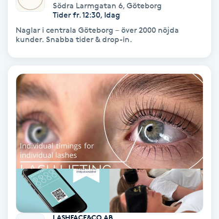
Södra Larmgatan 6
,
Göteborg
Fotmassage
Tider fr. 12:30, Idag
Naglar i centrala Göteborg – över 2000 nöjda
kunder. Snabba tider & drop-in.
Fotsvamp
Fotvård
Fransar
Fransborttagning
Fransfärgning
Fransförlängning
Fransförlängning Megavolym
LASHFACE&CO AB