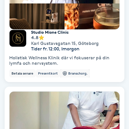
Regndroppsmassage
Reiki
Studio Mione Clinic
Reikihealing
4.8
Karl Gustavsgatan 15
,
Göteborg
Tider fr. 12:00, Imorgon
Reiki massage
Holistisk Wellness Klinik där vi fokuserar på din
lymfa och nervsystem.
Restorative Yoga
Betala senare
Presentkort
Branschorg.
Rosacea
Rosenmetoden
Ryggmassage
S