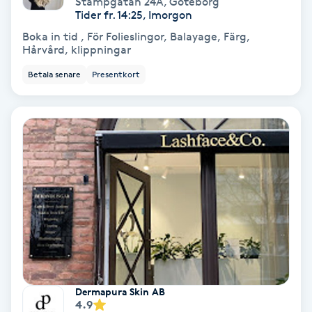
Stampgatan 24A
,
Göteborg
Color correction
Tider fr. 14:25, Imorgon
Boka in tid , För Folieslingor, Balayage, Färg,
Cryoterapi
Hårvård, klippningar
D
Betala senare
Presentkort
Damklippning
Dermapen
Diamantslipning
E
Enzympeeling
Extensions
Dermapura Skin AB
4.9