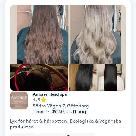
Lymfmassage
Läpptatuering
M
Makeup
Manikyr & Pedikyr
Massage
Medial vägledning
Amoriè Head spa
4.9
Södra Vägen 7
,
Göteborg
Medicinsk massage
Tider fr. 09:30, tis 11 aug.
Lyx för håret & hårbotten. Ekologiska & Veganska
produkter.
Meditation