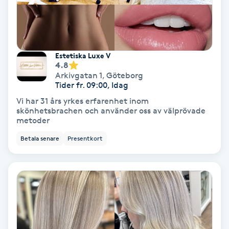
Hypnos
Hårborttagning
Estetiska Luxe V
4.8
Hårbottenbehandling
Arkivgatan 1
,
Göteborg
Tider fr. 09:00, Idag
Hårförlängning
Vi har 31 års yrkes erfarenhet inom
skönhetsbrachen och använder oss av välprövade
metoder
Hårvård
Betala senare
Presentkort
Hälsa
Hälsprickor
I
Idrottsmassage