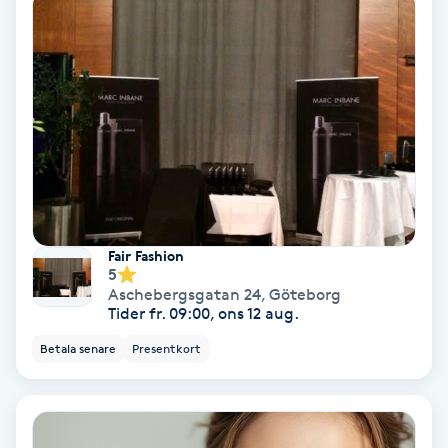
Koppningsmassage
Kosmetisk tatuering
Kostrådgivning
Kroppsinpackning
Fair Fashion
Kroppspeeling
5
Aschebergsgatan 24
,
Göteborg
Tider fr. 09:00, ons 12 aug.
Käkledsbehandling
Betala senare
Presentkort
Kärlbehandling
L