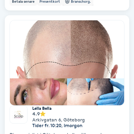
Betala senare
Presentkort
Branschorg.
Medium
Megavolymfransar
Melasma
Mesoterapi
MicroPen
Microshading
Lella Bella
Mixfransar
4.9
N
Arkivgatan 6
,
Göteborg
Tider fr. 10:20, Imorgon
Nagelförlängning