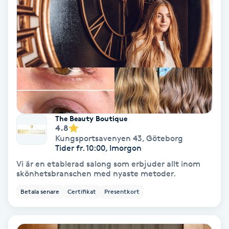
Keratinbehandling
Kinesiologi
Kinesisk medicin
Kiropraktik
The Beauty Boutique
4.8
Klangmassage
Kungsportsavenyen 43
,
Göteborg
Tider fr. 10:00, Imorgon
Klippning
Vi är en etablerad salong som erbjuder allt inom
skönhetsbranschen med nyaste metoder.
Klippning & Slingor
Betala senare
Certifikat
Presentkort
Klippning ungdom