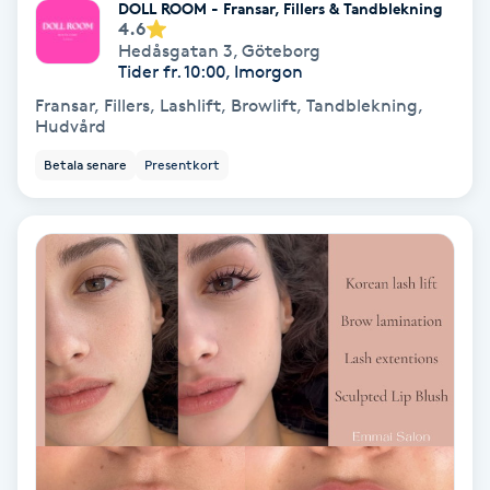
DOLL ROOM - Fransar, Fillers & Tandblekning
4.6
Personlig tränare
Hedåsgatan 3
,
Göteborg
Tider fr. 10:00, Imorgon
Fransar, Fillers, Lashlift, Browlift, Tandblekning,
Picolaser
Hudvård
Betala senare
Presentkort
Piercing
Pigmentbehandling
Pigmentfläckar
Plastikkirurgi
Powder brows
Power Yoga