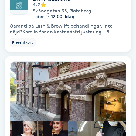
4.7
Fransförlängning Volym
Skånegatan 35
,
Göteborg
Tider fr. 12:00, Idag
Fransk manikyr
Garanti på Lash & Browlift behandlingar, inte
nöjd?Kom in för en kostnadsfri justering...B
Fransrengöring
Presentkort
Frekvensterapi
Friskvård
Friskvårdsmassage
Frisör
Funktionsanalys