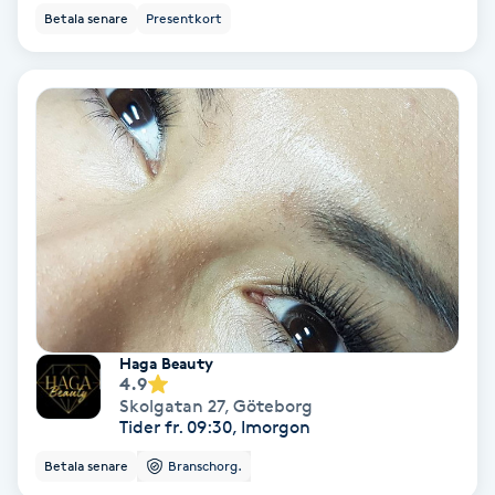
Tvätt & Fön
Betala senare
Presentkort
V
Vaccination
Vampyrbehandling
Vaxning
Vaxning brasiliansk
Veterinär
Haga Beauty
4.9
Vibrationsmassage
Skolgatan 27
,
Göteborg
Tider fr. 09:30, Imorgon
Vinyasa Yoga
Betala senare
Branschorg.