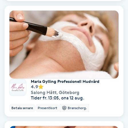
Volymfransar
Vårtor
Y
Yin Yoga
Yoga
Yoga Nidra
Maria Gylling Professionell Hudvård
4.9
Salong Hått
,
Göteborg
Yogamassage
Tider fr. 13:05, ons 12 aug.
Z
Betala senare
Presentkort
Branschorg.
Zonterapi