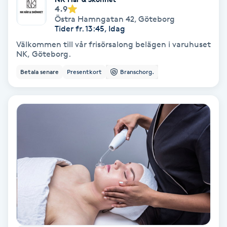
4.9
Olaplex
Östra Hamngatan 42
,
Göteborg
Tider fr. 13:45, Idag
Olaplexbehandling
Välkommen till vår frisörsalong belägen i varuhuset
NK, Göteborg.
Ombre
Betala senare
Presentkort
Branschorg.
Ombre brows
Ombre naglar
Optiker
Ortobionomi
Ortopedi