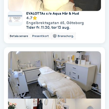
Gruppträning
EVALOTTAs c/o Aqua Hår & Hud
4.7
Engelbrektsgatan 65
,
Göteborg
Gua Sha-massage
Tider fr. 11:30, tor 13 aug.
H
Betala senare
Presentkort
Branschorg.
Hatha Yoga
Headspa
Healing
Herrklippning
HIFU