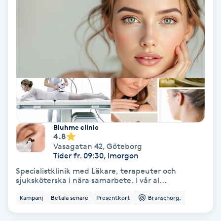
Laserbehandling
Lashlift Keratin
LED-ljusterapi
Liktornar
LPG
Bluhme clinic
4.8
LPG-behandling
Vasagatan 42
,
Göteborg
Tider fr. 09:30, Imorgon
LPG-massage
Specialistklinik med Läkare, terapeuter och
sjuksköterska i nära samarbete. I vår al...
Luggklippning
Kampanj
Betala senare
Presentkort
Branschorg.