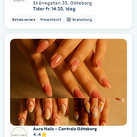
Extensions borttagning
Skånegatan 35
,
Göteborg
Tider fr. 14:30, Idag
Eyeliner-tatuering
Betala senare
Presentkort
Branschorg.
F
Face framing
Faceliftmassage
Fet hårbotten
Fettreducering
Fibromassage
Fillers
Aura Nails - Centrala Göteborg
4.4