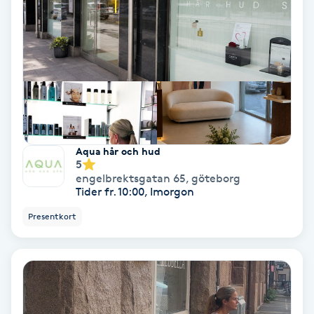
Skoinlägg
Skägg
Skäggfärgning
Skäggklippning
Aqua hår och hud
5
engelbrektsgatan 65
,
göteborg
Skäggtrimmning
Tider fr. 10:00, Imorgon
Presentkort
Skönhet
Slingor
Sockring