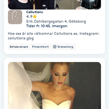
Färgning
Cellutions
4.9
Föning
Erik Dahlbergsgatan 4
,
Göteborg
Tider fr. 10:45, Imorgon
G
Hos oss är alla välkomna! Cellutions.se, Instagram:
cellutions.gbg
Gel naglar
Betala senare
Presentkort
Branschorg.
Gelenaglar
Gellack
Gellack med förstärkning
Gravidmassage
Gravidyoga