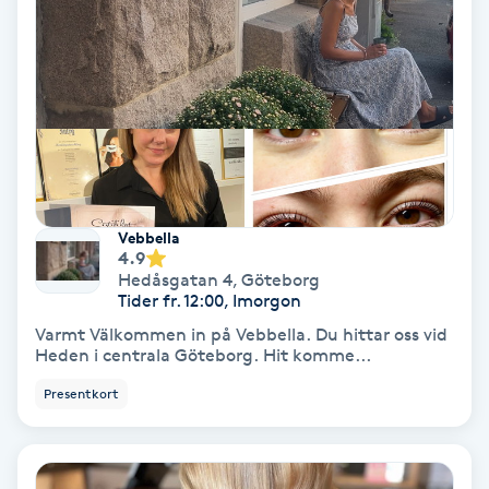
Spa
Spa manikyr & pedikyr
Spa-manikyr
Spa-pedikyr
Vebbella
4.9
Hedåsgatan 4
,
Göteborg
Spraytan
Tider fr. 12:00, Imorgon
Varmt Välkommen in på Vebbella. Du hittar oss vid
Stylist
Heden i centrala Göteborg. Hit komme...
Presentkort
Sugaring
Svensk massage