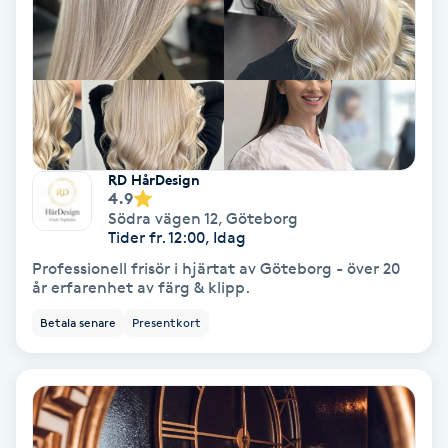
IPL
IPL hårborttagning
IR-massage
RD HårDesign
J
4.9
Södra vägen 12
,
Göteborg
Japansk massage
Tider fr. 12:00, Idag
K
Professionell frisör i hjärtat av Göteborg - över 20
år erfarenhet av färg & klipp.
K18
Betala senare
Presentkort
Katun fransar
Kemisk peeling