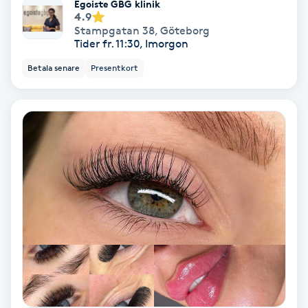
Egoiste GBG klinik
Osteopati
4.9
Stampgatan 38
,
Göteborg
P
Tider fr. 11:30, Imorgon
Paraffinbehandling
Betala senare
Presentkort
Pedikyr
Pensionärklippning
Permanent
Permanent hårborttagning
Permanent ögonbrynsmakeup
Personal shopper