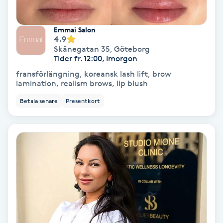
PRP (Platelet Rich Plasma)
Emmai Salon
4.9
Skånegatan 35
,
Göteborg
PRX-T33
Tider fr. 12:00, Imorgon
fransförlängning, koreansk lash lift, brow
Psoriasis
lamination, realism brows, lip blush
Betala senare
Presentkort
PT
R
Radiofrekvens
Rakning
Reflexologi