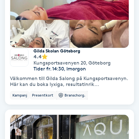
Samtalsterapi
Senioryoga
Shiatsu
Gilda Skolan Göteborg
4.4
Kungsportsavenyen 20
,
Göteborg
Singelfransar
Tider fr. 14:30, Imorgon
Välkommen till Gilda Salong på Kungsportsavenyn.
Sjukgymnastik
Här kan du boka lyxiga, resultatinrik...
Kampanj
Presentkort
Branschorg.
Skalpmassage
Skinbooster
Sklerosering