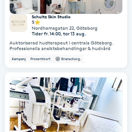
Hollywood Peel
Schultz Skin Studio
5
Hot Stone Massage
Nordhemsgatan 22
,
Göteborg
Tider fr. 14:00, tor 13 aug.
Hot yoga
Auktoriserad hudterapeut i centrala Göteborg.
Professionella ansiktsbehandlingar & hudvård
Hudföryngring
Kampanj
Presentkort
Branschorg.
Huduppstramning
Hudvård
Hyaluronsyra
Hyperhidros