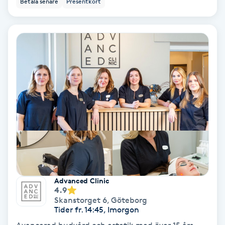
Betala senare
Presentkort
Ansiktsbehandling djuprengörande
B
Babylights
Balayage
Bambumassage
Barber
Barnklippning
Advanced Clinic
4.9
BIAB
Skanstorget 6
,
Göteborg
Tider fr. 14:45, Imorgon
Blowout