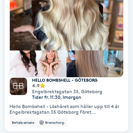
Svettbehandling
T
Tuina-massage
Taktil massage
Tandblekning
HELLO BOMBSHELL - GÖTEBORG
Tandläkare
4.9
Engelbrektsgatan 35
,
Göteborg
Tider fr. 11:30, Imorgon
Tatuering
Hello Bombshell - Löshåret som håller upp till 4 år
Engelbrektsgatan 35 Göteborg Föret...
Tatueringsborttagning
Betala senare
Branschorg.