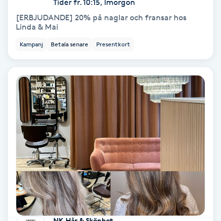
Tider fr. 10:15, Imorgon
[ERBJUDANDE] 20% på naglar och fransar hos
Nagelvård
Linda & Mai
Kampanj
Betala senare
Presentkort
Naglar borttagning
Naglar reparation
Naprapati
Navelpiercing
NBE-massage
Ny frisyr
O
NK Hår & Skönhet