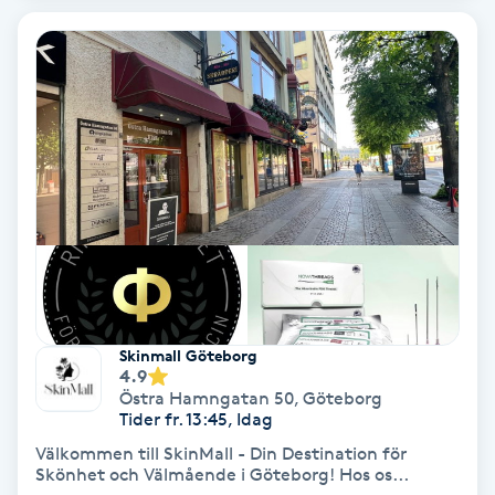
Terapi
Thaimassage
Toning
Torr hårbotten
Torrborstning
Triggerpunktsmassage
Skinmall Göteborg
4.9
Trådning
Östra Hamngatan 50
,
Göteborg
Tider fr. 13:45, Idag
Träning
Välkommen till SkinMall - Din Destination för
Skönhet och Välmående i Göteborg! Hos os...