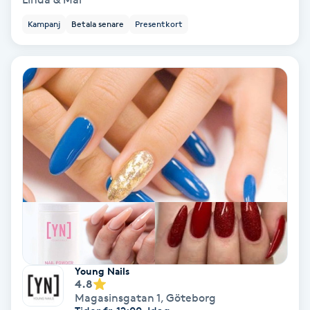
Ansiktsbehandling djuprengörande
Kampanj
Betala senare
Presentkort
B
Babylights
Balayage
Bambumassage
Barber
Barnklippning
BIAB
Young Nails
4.8
Magasinsgatan 1
,
Göteborg
Blowout