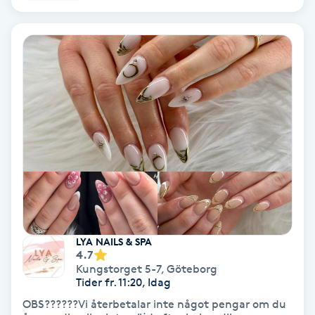
IPL
IPL hårborttagning
IR-massage
J
Japansk massage
K
K18
LYA NAILS & SPA
4.7
Katun fransar
Kungstorget 5-7
,
Göteborg
Tider fr. 11:20, Idag
Kemisk peeling
OBS??????Vi återbetalar inte något pengar om du