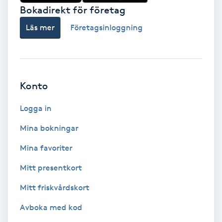
Bokadirekt för företag
Volymfransar
Läs mer
Företagsinloggning
Vårtor
Y
Yin Yoga
Konto
Logga in
Yoga
Mina bokningar
Yoga Nidra
Mina favoriter
Yogamassage
Mitt presentkort
Z
Mitt friskvårdskort
Zonterapi
Avboka med kod