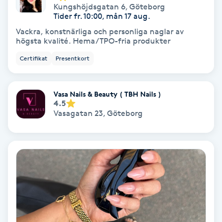
Kungshöjdsgatan 6
,
Göteborg
Tider fr. 10:00, mån 17 aug.
Svettbehandling
Vackra, konstnärliga och personliga naglar av
T
högsta kvalité. Hema/TPO-fria produkter
Tuina-massage
Certifikat
Presentkort
Taktil massage
Vasa Nails & Beauty ( TBH Nails )
4.5
Tandblekning
Vasagatan 23
,
Göteborg
Tandläkare
Tatuering
Tatueringsborttagning