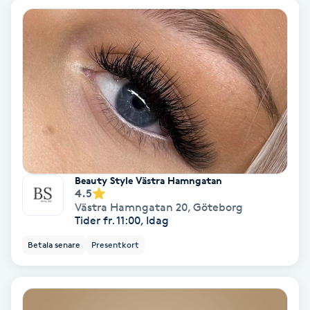
Osteopati
P
Paraffinbehandling
Pedikyr
Pensionärklippning
Beauty Style Västra Hamngatan
Permanent
4.5
Västra Hamngatan 20
,
Göteborg
Tider fr. 11:00, Idag
Permanent hårborttagning
Betala senare
Presentkort
Permanent ögonbrynsmakeup
Personal shopper