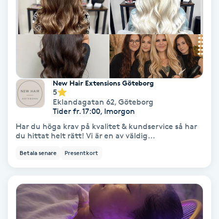
Gruppträning
Gua Sha-massage
H
New Hair Extensions Göteborg
5
Hatha Yoga
Eklandagatan 62
,
Göteborg
Tider fr. 17:00, Imorgon
Headspa
Har du höga krav på kvalitet & kundservice så har
du hittat helt rätt! Vi är en av väldig...
Healing
Betala senare
Presentkort
Herrklippning
HIFU