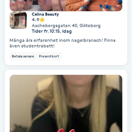
Extensions borttagning
Celina Beauty
Eyeliner-tatuering
4.9
Aschebergsgatan 40
,
Göteborg
F
Tider fr. 10:15, Idag
Många års erfarenhet inom nagelbransch! Finns
Face framing
även studentrabatt!
Betala senare
Presentkort
Faceliftmassage
Fet hårbotten
Fettreducering
Fibromassage
Fillers