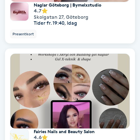
Naglar Göteborg | Bymelxstudio
4.7
Skoinlägg
Skolgatan 27
,
Göteborg
Tider fr. 19:40, Idag
Skägg
Presentkort
Skäggfärgning
Skäggklippning
Skäggtrimmning
Skönhet
Slingor
Fairies Nails and Beauty Salon
Sockring
4.6