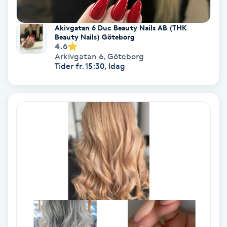
Fotmassage
Akivgatan 6 Duc Beauty Nails AB (THK
Beauty Nails) Göteborg
Fotsvamp
4.6
Arkivgatan 6
,
Göteborg
Tider fr. 15:30, Idag
Fotvård
Fransar
Fransborttagning
Fransfärgning
Fransförlängning
Fransförlängning Megavolym