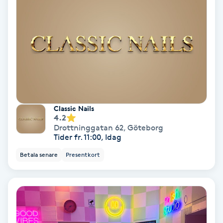
Personlig tränare
Picolaser
Piercing
Pigmentbehandling
Classic Nails
4.2
Drottninggatan 62
,
Göteborg
Pigmentfläckar
Tider fr. 11:00, Idag
Betala senare
Presentkort
Plastikkirurgi
Powder brows
Power Yoga