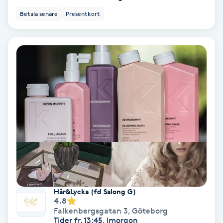
Medium
Betala senare
Presentkort
Megavolymfransar
Melasma
Mesoterapi
MicroPen
Microshading
Mixfransar
Hår&Lycka (fd Salong G)
N
4.8
Falkenbergsgatan 3
,
Göteborg
Tider fr. 13:45, Imorgon
Nagelförlängning