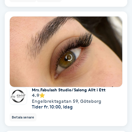
Olaplex
Olaplexbehandling
Ombre
Ombre brows
Ombre naglar
Optiker
Mrs.Fabulash Studio/ Salong Allt i Ett
4.9
Engelbrektsgatan 59
,
Göteborg
Ortobionomi
Tider fr. 10:00, Idag
Betala senare
Ortopedi