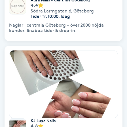
Laserbehandling
4.4
Södra Larmgatan 6
,
Göteborg
Tider fr. 10:00, Idag
Lashlift Keratin
Naglar i centrala Göteborg – över 2000 nöjda
kunder. Snabba tider & drop-in.
LED-ljusterapi
Liktornar
LPG
LPG-behandling
LPG-massage
Luggklippning
KJ Luxe Nails
4.8