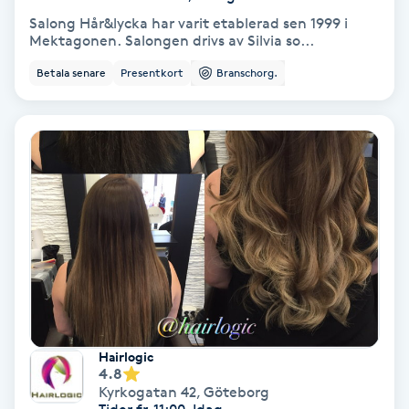
Salong Hår&lycka har varit etablerad sen 1999 i
Mektagonen. Salongen drivs av Silvia so...
Nagelförlängning akryl
Betala senare
Presentkort
Branschorg.
Nagelförlängning gelé
Nagelförlängning glasfiber
Nagelförlängning silke
Nagelförstärkning
Nagelklippning
Nagelsvamp
Hairlogic
4.8
Kyrkogatan 42
,
Göteborg
Nageltrång