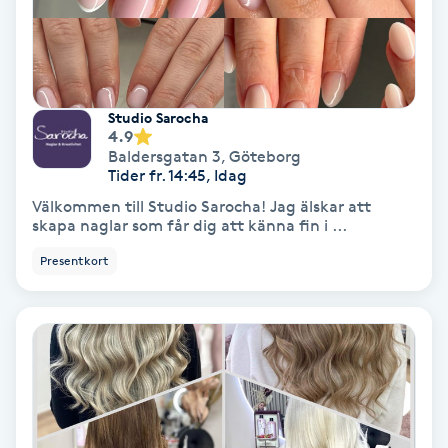
informera oss om detta. Vi använder enbart
Färgning
godkända produkter av hög kvalitet och våra
behandlare är utbildade och diplomerade. Alla
behandlingar utförs på egen risk, då vi inte kan för
Föning
G
Studio Sarocha
4.9
Baldersgatan 3
,
Göteborg
Gel naglar
Tider fr. 14:45, Idag
Välkommen till Studio Sarocha! Jag älskar att
Gelenaglar
skapa naglar som får dig att känna fin i ...
Presentkort
Gellack
Gellack med förstärkning
Gravidmassage
Gravidyoga