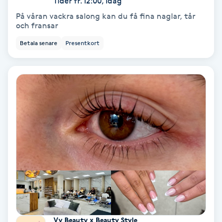
Tider fr. 12:00, Idag
På våran vackra salong kan du få fina naglar, tår
Bottenfärg
och fransar
Betala senare
Presentkort
Brynformning
Brynfärgning
Brynplockning
Bröllopsuppsättning
C
Celluliter
Coachning
Vy Beauty x Beauty Style