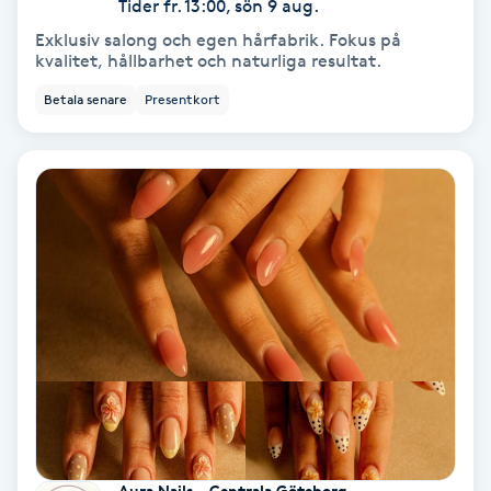
Tider fr. 13:00, sön 9 aug.
Koppningsmassage
Exklusiv salong och egen hårfabrik. Fokus på
kvalitet, hållbarhet och naturliga resultat.
Kosmetisk tatuering
Betala senare
Presentkort
Kostrådgivning
Kroppsinpackning
Kroppspeeling
Käkledsbehandling
Kärlbehandling
L
Aura Nails - Centrala Göteborg