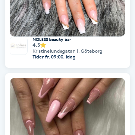
Regndroppsmassage
Reiki
Reikihealing
NOLESS beauty bar
4.3
Kristinelundsgatan 1
,
Göteborg
Reiki massage
Tider fr. 09:00, Idag
Restorative Yoga
Rosacea
Rosenmetoden
Ryggmassage
S