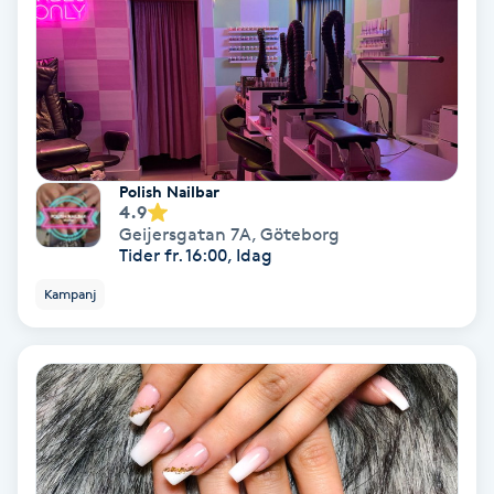
PRP (Platelet Rich Plasma)
PRX-T33
Psoriasis
Polish Nailbar
4.9
PT
Geijersgatan 7A
,
Göteborg
Tider fr. 16:00, Idag
R
Kampanj
Radiofrekvens
Rakning
Reflexologi