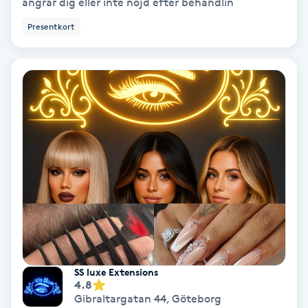
ångrar dig eller inte nöjd efter behandlin
Keratinbehandling
Presentkort
Kinesiologi
Kinesisk medicin
Kiropraktik
Klangmassage
Klippning
Klippning & Slingor
SS luxe Extensions
4.8
Klippning ungdom
Gibraltargatan 44
,
Göteborg