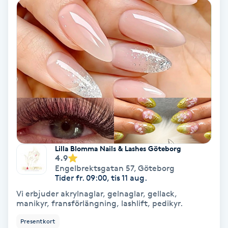
Hypnos
Hårborttagning
Hårbottenbehandling
Hårförlängning
Hårvård
Lilla Blomma Nails & Lashes Göteborg
Hälsa
4.9
Engelbrektsgatan 57
,
Göteborg
Tider fr. 09:00, tis 11 aug.
Hälsprickor
Vi erbjuder akrylnaglar, gelnaglar, gellack,
I
manikyr, fransförlängning, lashlift, pedikyr.
Idrottsmassage
Presentkort