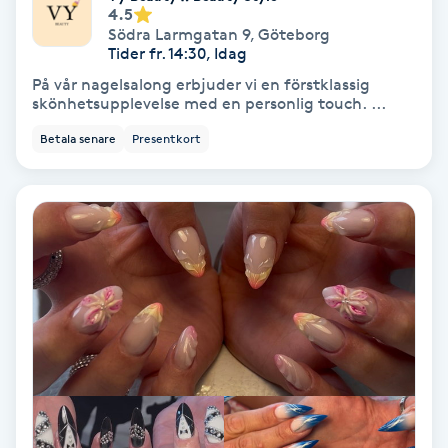
Color correction
4.5
Södra Larmgatan 9
,
Göteborg
Tider fr. 14:30, Idag
Cryoterapi
På vår nagelsalong erbjuder vi en förstklassig
D
skönhetsupplevelse med en personlig touch. ...
Betala senare
Presentkort
Damklippning
Dermapen
Diamantslipning
E
Enzympeeling
Extensions