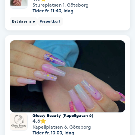
Lymfmassage
Stureplatsen 1
,
Göteborg
Tider fr. 11:40, Idag
Läpptatuering
Betala senare
Presentkort
M
Makeup
Manikyr & Pedikyr
Massage
Medial vägledning
Medicinsk massage
Glossy Beauty (Kapellgatan 6)
4.6
Meditation
Kapellplatsen 6
,
Göteborg
Tider fr. 10:00, Idag