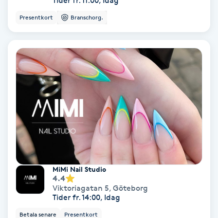
Tider fr. 11:00, Idag
Presentkort
Branschorg.
Nagelvård
Naglar borttagning
Naglar reparation
Naprapati
Navelpiercing
NBE-massage
MiMi Nail Studio
4.4
Viktoriagatan 5
,
Göteborg
Ny frisyr
Tider fr. 14:00, Idag
O
Betala senare
Presentkort