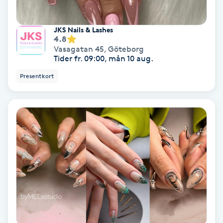
Samtalsterapi
JKS Nails & Lashes
4.8
Senioryoga
Vasagatan 45
,
Göteborg
Tider fr. 09:00, mån 10 aug.
Shiatsu
Presentkort
Singelfransar
Sjukgymnastik
Skalpmassage
Skinbooster
Sklerosering