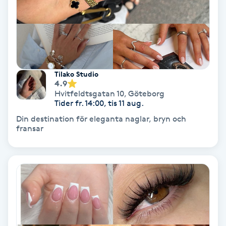
Terapi
Thaimassage
Toning
Tilako Studio
4.9
Torr hårbotten
Hvitfeldtsgatan 10
,
Göteborg
Tider fr. 14:00, tis 11 aug.
Torrborstning
Din destination för eleganta naglar, bryn och
fransar
Triggerpunktsmassage
Trådning
Träning