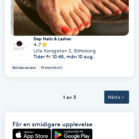
Tvätt & Fön
V
Vaccination
Dep Nails & Lashes
Vampyrbehandling
4.7
Lilla Korsgatan 2
,
Göteborg
Tider fr. 10:45, mån 10 aug.
Vaxning
Betala senare
Presentkort
Vaxning brasiliansk
Veterinär
1 av 3
Nästa
Vibrationsmassage
För en smidigare upplevelse
Vinyasa Yoga