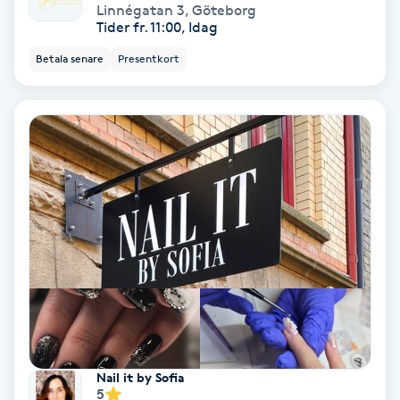
Linnégatan 3
,
Göteborg
Tider fr. 11:00, Idag
Spa
Betala senare
Presentkort
Spa manikyr & pedikyr
Spa-manikyr
Spa-pedikyr
Spraytan
Stylist
Sugaring
Nail it by Sofia
Svensk massage
5