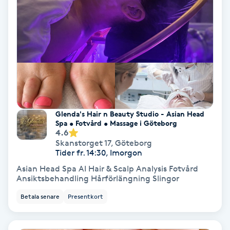
Hollywood Peel
Hot Stone Massage
Hot yoga
Hudföryngring
Glenda's Hair n Beauty Studio - Asian Head
Spa • Fotvård • Massage i Göteborg
Huduppstramning
4.6
Skanstorget 17
,
Göteborg
Tider fr. 14:30, Imorgon
Hudvård
Asian Head Spa AI Hair & Scalp Analysis Fotvård
Ansiktsbehandling Hårförlängning Slingor
Hyaluronsyra
Betala senare
Presentkort
Hyperhidros