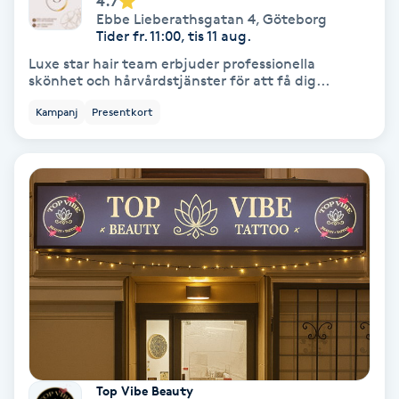
4.7
Hollywood Peel
Ebbe Lieberathsgatan 4
,
Göteborg
Tider fr. 11:00, tis 11 aug.
Luxe star hair team erbjuder professionella
Hot Stone Massage
skönhet och hårvårdstjänster för att få dig...
Kampanj
Presentkort
Hot yoga
Hudföryngring
Huduppstramning
Hudvård
Hyaluronsyra
Hyperhidros
Top Vibe Beauty