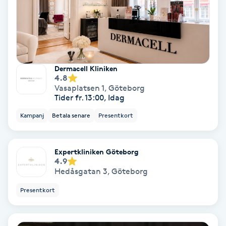
Personlig tränare
Picolaser
Dermacell Kliniken
4.8
Piercing
Vasaplatsen 1
,
Göteborg
Tider fr. 13:00, Idag
Pigmentbehandling
Kampanj
Betala senare
Presentkort
Pigmentfläckar
Expertkliniken Göteborg
4.9
Plastikkirurgi
Hedåsgatan 3
,
Göteborg
Presentkort
Powder brows
Power Yoga