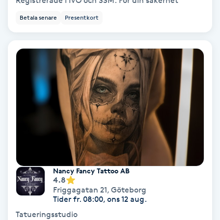
Registrerade i IVO och SSM. För din säkerhet
Betala senare
Presentkort
Bottenfärg
Brynformning
Brynfärgning
Brynplockning
Bröllopsuppsättning
C
Celluliter
Nancy Fancy Tattoo AB
4.8
Friggagatan 21
,
Göteborg
Coachning
Tider fr. 08:00, ons 12 aug.
Tatueringsstudio