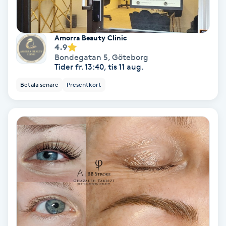
Olaplex
Amorra Beauty Clinic
Olaplexbehandling
4.9
Bondegatan 5
,
Göteborg
Ombre
Tider fr. 13:40, tis 11 aug.
Betala senare
Presentkort
Ombre brows
Ombre naglar
Optiker
Ortobionomi
Ortopedi