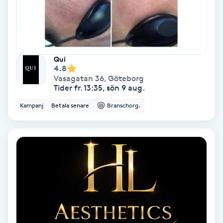
Svettbehandling
T
Tuina-massage
Qui
4.8
Vasagatan 36
,
Göteborg
Taktil massage
Tider fr. 13:35, sön 9 aug.
Kampanj
Betala senare
Branschorg.
Tandblekning
Tandläkare
Tatuering
Tatueringsborttagning