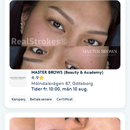
Samtalsterapi
Senioryoga
Shiatsu
Singelfransar
MASTER BROWS (Beauty & Academy)
Sjukgymnastik
4.9
Mölndalsvägen 87
,
Göteborg
Tider fr. 10:00, mån 10 aug.
Skalpmassage
Kampanj
Betala senare
Certifikat
Skinbooster
Sklerosering