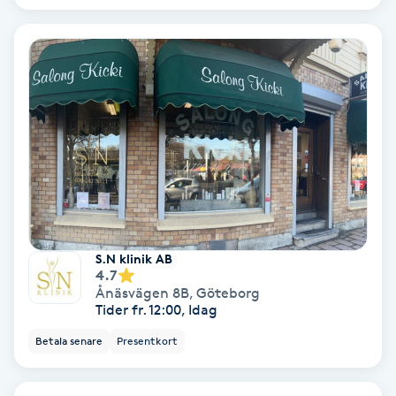
Regndroppsmassage
Reiki
Reikihealing
Reiki massage
Restorative Yoga
Rosacea
S.N klinik AB
4.7
Ånäsvägen 8B
,
Göteborg
Rosenmetoden
Tider fr. 12:00, Idag
Betala senare
Presentkort
Ryggmassage
S