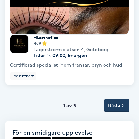
Terapi
Thaimassage
Toning
HLasthetics
4.9
Lagerströmsplatsen 4
,
Göteborg
Torr hårbotten
Tider fr. 09:00, Imorgon
Certifierad specialist inom fransar, bryn och hud.
Torrborstning
Presentkort
Triggerpunktsmassage
1 av 3
Trådning
Nästa
Träning
För en smidigare upplevelse