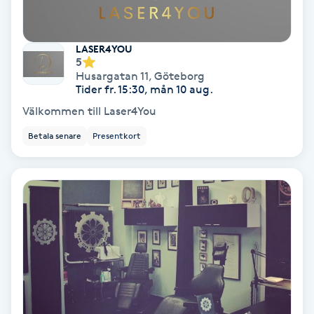
Nagelförlängning akryl
LASER4YOU
5
Nagelförlängning gelé
Husargatan 11
,
Göteborg
Tider fr. 15:30, mån 10 aug.
Välkommen till Laser4You
Nagelförlängning glasfiber
Betala senare
Presentkort
Nagelförlängning silke
Nagelförstärkning
Nagelklippning
Nagelsvamp
Nageltrång