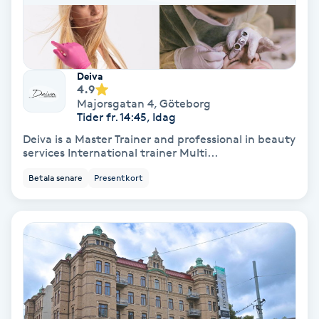
Lymfmassage
Läpptatuering
M
Deiva
4.9
Makeup
Majorsgatan 4
,
Göteborg
Tider fr. 14:45, Idag
Deiva is a Master Trainer and professional in beauty
Manikyr & Pedikyr
services International trainer Multi...
Betala senare
Presentkort
Massage
Medial vägledning
Medicinsk massage
Meditation