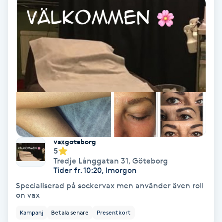
PRP (Platelet Rich Plasma)
PRX-T33
Psoriasis
PT
R
vaxgoteborg
Radiofrekvens
5
Tredje Långgatan 31
,
Göteborg
Tider fr. 10:20, Imorgon
Rakning
Specialiserad på sockervax men använder även roll
on vax
Reflexologi
Kampanj
Betala senare
Presentkort