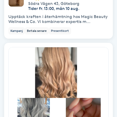
Södra Vägen 43
,
Göteborg
Tider fr. 13:00, mån 10 aug.
IPL
Upptäck kraften i återhämtning hos Magic Beauty
Wellness & Co. Vi kombinerar expertis m...
IPL hårborttagning
Kampanj
Betala senare
Presentkort
IR-massage
J
Japansk massage
K
K18
Katun fransar
Kemisk peeling