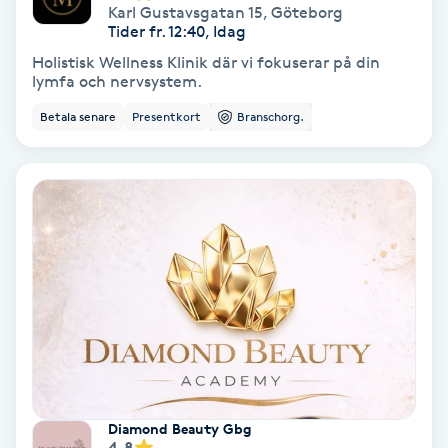
Karl Gustavsgatan 15
,
Göteborg
Färgning
Tider fr. 12:40, Idag
Holistisk Wellness Klinik där vi fokuserar på din
lymfa och nervsystem.
Föning
G
Betala senare
Presentkort
Branschorg.
Gel naglar
Gelenaglar
Gellack
Gellack med förstärkning
Gravidmassage
Diamond Beauty Gbg
Gravidyoga
4.8