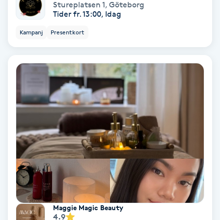
Stureplatsen 1
,
Göteborg
Hypnos
Tider fr. 13:00, Idag
Kampanj
Presentkort
Hårborttagning
Hårbottenbehandling
Hårförlängning
Hårvård
Hälsa
Hälsprickor
I
Maggie Magic Beauty
Idrottsmassage
4.9