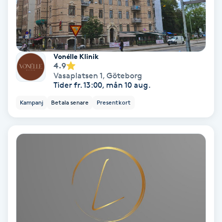
Medium
Megavolymfransar
Vonélle Klinik
4.9
Melasma
Vasaplatsen 1
,
Göteborg
Tider fr. 13:00, mån 10 aug.
Mesoterapi
Kampanj
Betala senare
Presentkort
MicroPen
Microshading
Mixfransar
N
Nagelförlängning