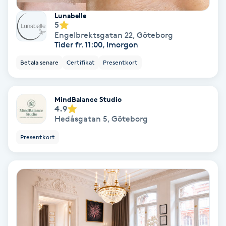
Osteopati
Lunabelle
5
P
Engelbrektsgatan 22
,
Göteborg
Tider fr. 11:00, Imorgon
Paraffinbehandling
Betala senare
Certifikat
Presentkort
Pedikyr
MindBalance Studio
Pensionärklippning
4.9
Hedåsgatan 5
,
Göteborg
Permanent
Presentkort
Permanent hårborttagning
Permanent ögonbrynsmakeup
Personal shopper