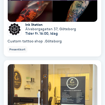
Nagelvård
Ink Station
Naglar borttagning
Älvsborgsgatan 37
,
Göteborg
Tider fr. 16:00, Idag
Naglar reparation
Custom tattoo shop .Göteborg
Presentkort
Naprapati
Navelpiercing
NBE-massage
Ny frisyr
O