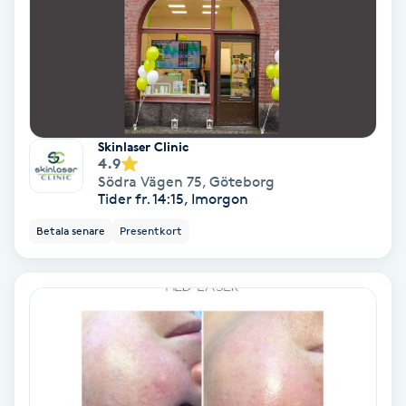
Spa
Spa manikyr & pedikyr
Spa-manikyr
Skinlaser Clinic
4.9
Södra Vägen 75
,
Göteborg
Spa-pedikyr
Tider fr. 14:15, Imorgon
Betala senare
Presentkort
Spraytan
Stylist
Sugaring
Svensk massage