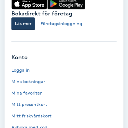
Tvätt & Fön
V
Bokadirekt för företag
Läs mer
Företagsinloggning
Vaccination
Vampyrbehandling
Vaxning
Konto
Logga in
Vaxning brasiliansk
Mina bokningar
Veterinär
Mina favoriter
Vibrationsmassage
Mitt presentkort
Mitt friskvårdskort
Vinyasa Yoga
Avboka med kod