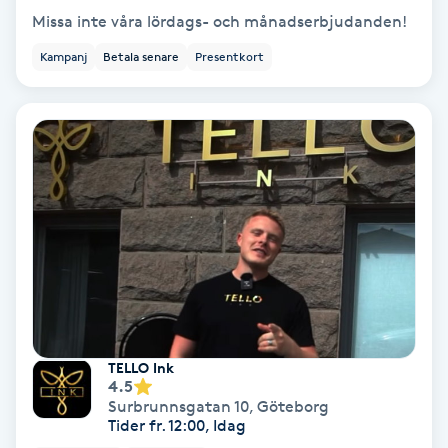
Extensions borttagning
Missa inte våra lördags- och månadserbjudanden!
Kampanj
Betala senare
Presentkort
Eyeliner-tatuering
F
Face framing
Faceliftmassage
Fet hårbotten
Fettreducering
Fibromassage
TELLO Ink
4.5
Surbrunnsgatan 10
,
Göteborg
Fillers
Tider fr. 12:00, Idag