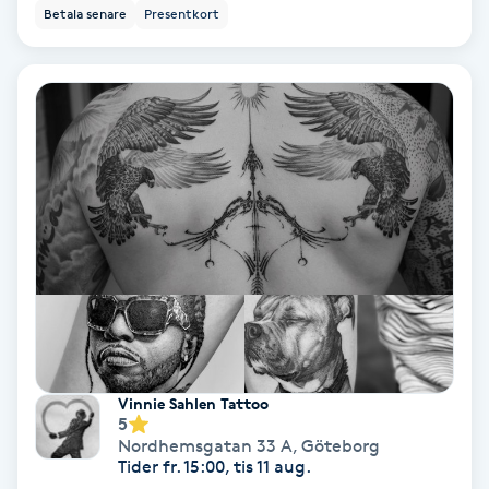
Betala senare
Presentkort
Fotmassage
Fotsvamp
Fotvård
Fransar
Fransborttagning
Fransfärgning
Fransförlängning
Vinnie Sahlen Tattoo
5
Nordhemsgatan 33 A
,
Göteborg
Fransförlängning Megavolym
Tider fr. 15:00, tis 11 aug.