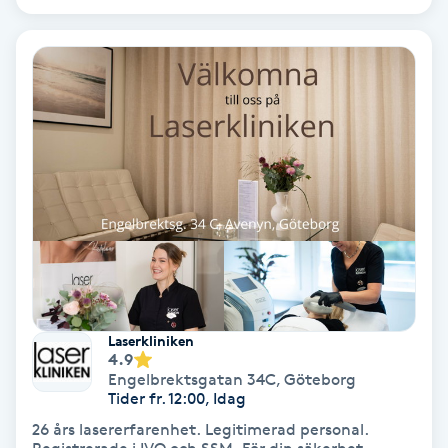
Ansiktsbehandling djuprengörande
B
Babylights
Balayage
Bambumassage
Barber
Barnklippning
Laserkliniken
4.9
BIAB
Engelbrektsgatan 34C
,
Göteborg
Tider fr. 12:00, Idag
26 års lasererfarenhet. Legitimerad personal.
Blowout