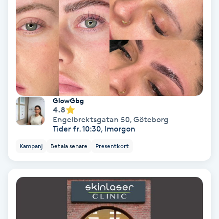
Skoinlägg
Skägg
Skäggfärgning
Skäggklippning
GlowGbg
4.8
Engelbrektsgatan 50
,
Göteborg
Skäggtrimmning
Tider fr. 10:30, Imorgon
Kampanj
Betala senare
Presentkort
Skönhet
Slingor
Sockring