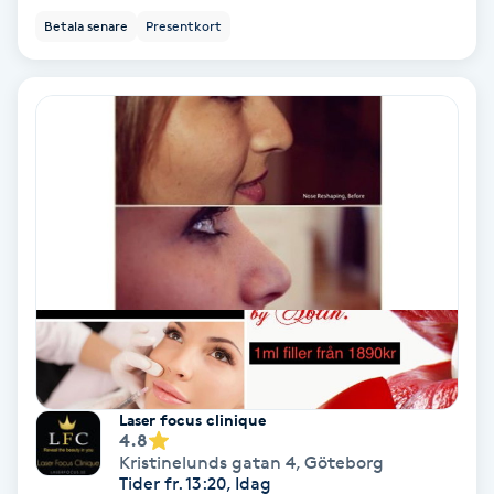
Color correction
Betala senare
Presentkort
Cryoterapi
D
Damklippning
Dermapen
Diamantslipning
E
Enzympeeling
Laser focus clinique
Extensions
4.8
Kristinelunds gatan 4
,
Göteborg
Tider fr. 13:20, Idag