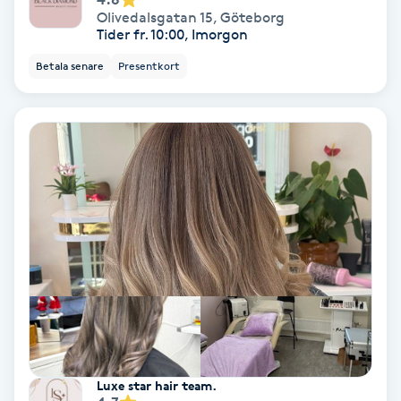
Olivedalsgatan 15
,
Göteborg
Tider fr. 10:00, Imorgon
Gruppträning
Betala senare
Presentkort
Gua Sha-massage
H
Hatha Yoga
Headspa
Healing
Herrklippning
HIFU
Luxe star hair team.