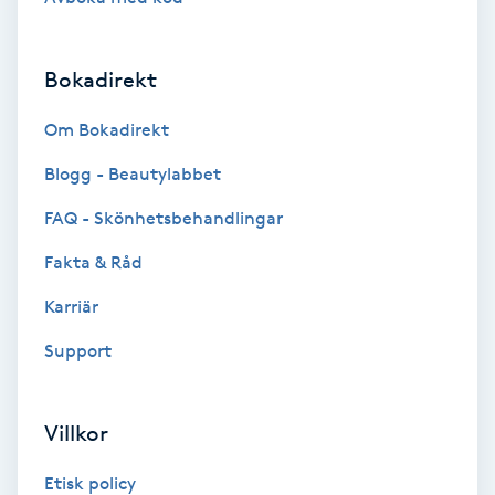
Volymfransar
Bokadirekt
Vårtor
Y
Om Bokadirekt
Blogg - Beautylabbet
Yin Yoga
FAQ - Skönhetsbehandlingar
Yoga
Fakta & Råd
Yoga Nidra
Karriär
Support
Yogamassage
Z
Villkor
Zonterapi
Etisk policy