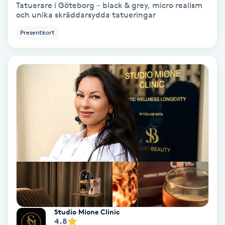
Tatuerare i Göteborg – black & grey, micro realism
Fransförlängning Volym
och unika skräddarsydda tatueringar
Presentkort
Fransk manikyr
Fransrengöring
Frekvensterapi
Friskvård
Friskvårdsmassage
Frisör
Funktionsanalys
Studio Mione Clinic
4.8