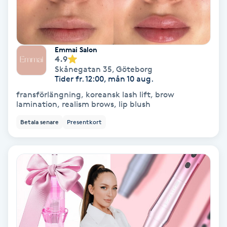
godkända produkter av hög kvalitet och våra
behandlare är utbildade och diplomerade. Alla
Koppningsmassage
behandlingar utförs på egen risk, då vi inte kan för
Kosmetisk tatuering
Emmai Salon
4.9
Skånegatan 35
,
Göteborg
Kostrådgivning
Tider fr. 12:00, mån 10 aug.
fransförlängning, koreansk lash lift, brow
Kroppsinpackning
lamination, realism brows, lip blush
Betala senare
Presentkort
Kroppspeeling
Käkledsbehandling
Kärlbehandling
L