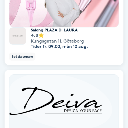
Laserbehandling
Lashlift Keratin
Salong PLAZA DI LAURA
LED-ljusterapi
4.8
Kungsgatan 11
,
Göteborg
Tider fr. 09:00, mån 10 aug.
Liktornar
Betala senare
LPG
LPG-behandling
LPG-massage
Luggklippning