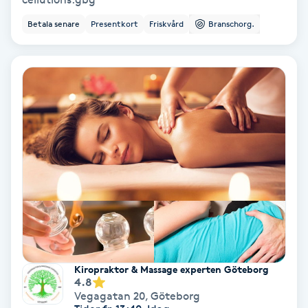
Ansiktsbehandling djuprengörande
Betala senare
Presentkort
Friskvård
Branschorg.
B
Babylights
Balayage
Bambumassage
Barber
Barnklippning
BIAB
Kiropraktor & Massage experten Göteborg
4.8
Vegagatan 20
,
Göteborg
Blowout