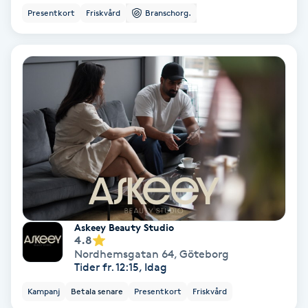
Extensions borttagning
Presentkort
Friskvård
Branschorg.
Eyeliner-tatuering
F
Face framing
Faceliftmassage
Fet hårbotten
Fettreducering
Askeey Beauty Studio
4.8
Fibromassage
Nordhemsgatan 64
,
Göteborg
Tider fr. 12:15, Idag
Fillers
Kampanj
Betala senare
Presentkort
Friskvård