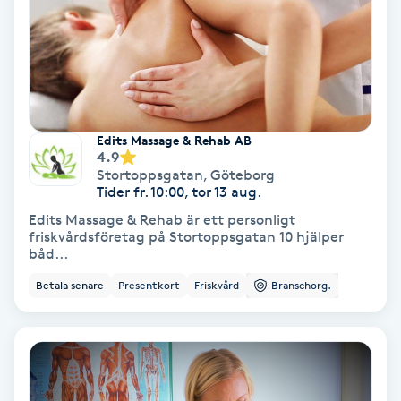
Gruppträning
Gua Sha-massage
H
Edits Massage & Rehab AB
4.9
Hatha Yoga
Stortoppsgatan
,
Göteborg
Tider fr. 10:00, tor 13 aug.
Headspa
Edits Massage & Rehab är ett personligt
friskvårdsföretag på Stortoppsgatan 10 hjälper
båd...
Healing
Betala senare
Presentkort
Friskvård
Branschorg.
Herrklippning
HIFU