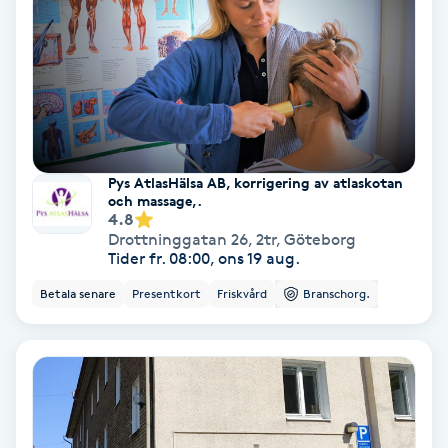
Hollywood Peel
Hot Stone Massage
Hot yoga
Pys AtlasHälsa AB, korrigering av atlaskotan
Hudföryngring
och massage,.
4.8
Drottninggatan 26, 2tr
,
Göteborg
Huduppstramning
Tider fr. 08:00, ons 19 aug.
Betala senare
Presentkort
Friskvård
Branschorg.
Hudvård
Hyaluronsyra
Hyperhidros