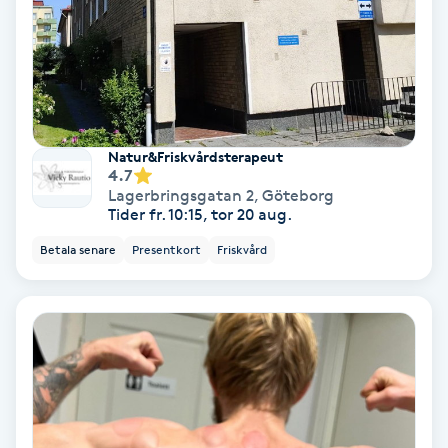
Hypnos
Hårborttagning
Hårbottenbehandling
Natur&Friskvårdsterapeut
4.7
Hårförlängning
Lagerbringsgatan 2
,
Göteborg
Tider fr. 10:15, tor 20 aug.
Hårvård
Betala senare
Presentkort
Friskvård
Hälsa
Hälsprickor
I
Idrottsmassage