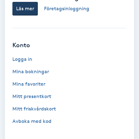
Laserbehandling
Läs mer
Företagsinloggning
Lashlift Keratin
LED-ljusterapi
Konto
Liktornar
Logga in
LPG
Mina bokningar
Mina favoriter
LPG-behandling
Mitt presentkort
LPG-massage
Mitt friskvårdskort
Avboka med kod
Luggklippning