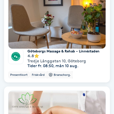
Färgning
Föning
G
Gel naglar
Göteborgs Massage & Rehab - Linnéstaden
4.8
Gelenaglar
Tredje Långgatan 10
,
Göteborg
Tider fr. 08:50, mån 10 aug.
Gellack
Presentkort
Friskvård
Branschorg.
Gellack med förstärkning
Gravidmassage
Gravidyoga