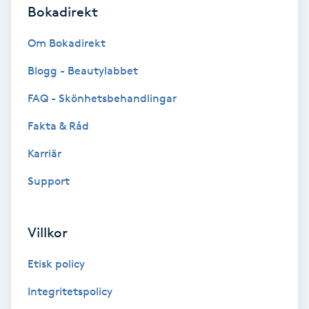
Lymfmassage
Bokadirekt
Läpptatuering
Om Bokadirekt
M
Blogg - Beautylabbet
Makeup
FAQ - Skönhetsbehandlingar
Fakta & Råd
Manikyr & Pedikyr
Karriär
Massage
Support
Medial vägledning
Villkor
Medicinsk massage
Etisk policy
Meditation
Integritetspolicy