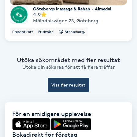
Göteborgs Massage & Rehab - Almedal
Koppningsmassage
4.9
Mölndalsvägen 23
,
Göteborg
Kosmetisk tatuering
Presentkort
Friskvård
Branschorg.
Kostrådgivning
Utöka sökområdet med fler resultat
Kroppsinpackning
Utöka din sökarea för att få flera träffar
Kroppspeeling
Visa fler resultat
Käkledsbehandling
För en smidigare upplevelse
Kärlbehandling
L
Bokadirekt för företag