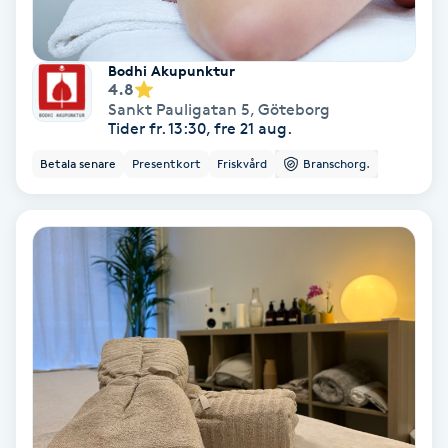
Keratinbehandling
Bodhi Akupunktur
4.8
Kinesiologi
Sankt Pauligatan 5
,
Göteborg
Tider fr. 13:30, fre 21 aug.
Kinesisk medicin
Betala senare
Presentkort
Friskvård
Branschorg.
Kiropraktik
Klangmassage
Klippning
Klippning & Slingor
Klippning ungdom