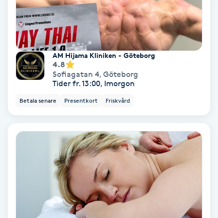
IPL
IPL hårborttagning
AM Hijama Kliniken - Göteborg
4.8
Sofiagatan 4
,
Göteborg
IR-massage
Tider fr. 13:00, Imorgon
J
Betala senare
Presentkort
Friskvård
Japansk massage
K
K18
Katun fransar
Kemisk peeling