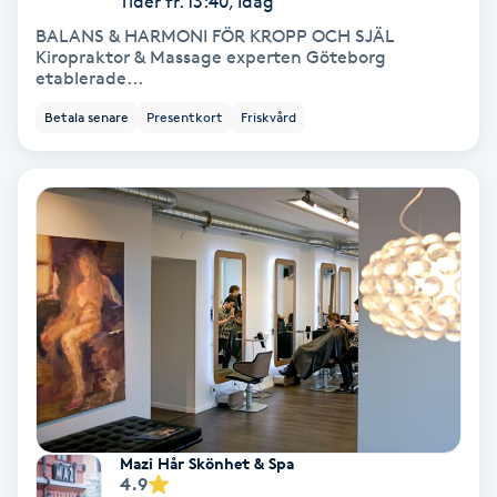
Tider fr. 13:40, Idag
BALANS & HARMONI FÖR KROPP OCH SJÄL
Bottenfärg
Kiropraktor & Massage experten Göteborg
etablerade...
Brynformning
Betala senare
Presentkort
Friskvård
Brynfärgning
Brynplockning
Bröllopsuppsättning
C
Celluliter
Coachning
Mazi Hår Skönhet & Spa
4.9