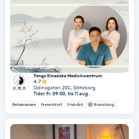
Fransförlängning Volym
Fransk manikyr
Fransrengöring
Frekvensterapi
Yongs Kinesiska Medicincentrum
Friskvård
4.7
Odinsgatan 20C
,
Göteborg
Tider fr. 09:00, tis 11 aug.
Friskvårdsmassage
Betala senare
Presentkort
Friskvård
Branschorg.
Frisör
Funktionsanalys