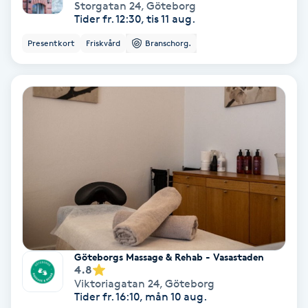
Storgatan 24
,
Göteborg
Color correction
Tider fr. 12:30, tis 11 aug.
Presentkort
Friskvård
Branschorg.
Cryoterapi
D
Damklippning
Dermapen
Diamantslipning
E
Enzympeeling
Göteborgs Massage & Rehab - Vasastaden
4.8
Extensions
Viktoriagatan 24
,
Göteborg
Tider fr. 16:10, mån 10 aug.