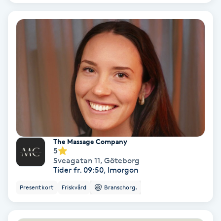
Fotmassage
Fotsvamp
Fotvård
Fransar
Fransborttagning
The Massage Company
5
Fransfärgning
Sveagatan 11
,
Göteborg
Tider fr. 09:50, Imorgon
Fransförlängning
Presentkort
Friskvård
Branschorg.
Fransförlängning Megavolym