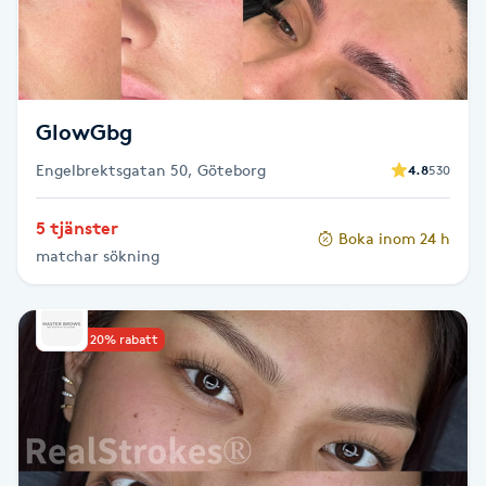
Fransk manikyr
Fransrengöring
GlowGbg
Frekvensterapi
Engelbrektsgatan 50, Göteborg
4.8
530
Friskvård
5 tjänster
Boka inom 24 h
matchar sökning
Friskvårdsmassage
Frisör
Upp till 20% rabatt
Funktionsanalys
Färgning