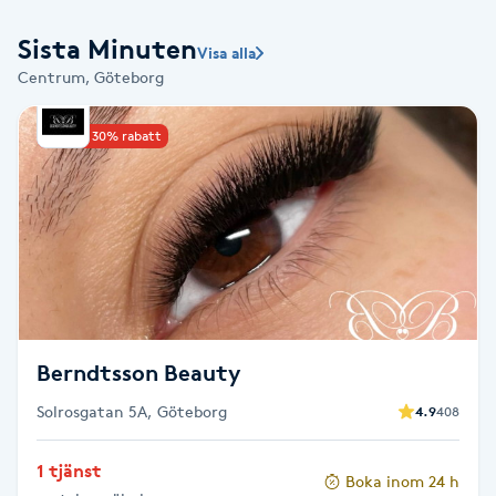
Babylights
Sista Minuten
Visa alla
Centrum, Göteborg
Balayage
Upp till 30% rabatt
Bambumassage
Barber
Barnklippning
BIAB
Berndtsson Beauty
Blowout
Solrosgatan 5A, Göteborg
4.9
408
1 tjänst
Bottenfärg
Boka inom 24 h