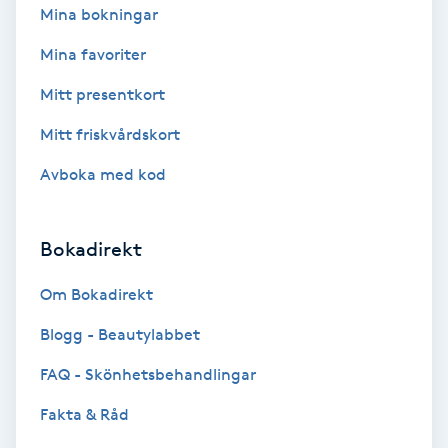
Mina bokningar
Kinesiologi
Mina favoriter
Kinesisk medicin
Mitt presentkort
Mitt friskvårdskort
Kiropraktik
Avboka med kod
Klangmassage
Bokadirekt
Klippning
Om Bokadirekt
Klippning & Slingor
Blogg - Beautylabbet
Klippning ungdom
FAQ - Skönhetsbehandlingar
Fakta & Råd
Koppningsmassage