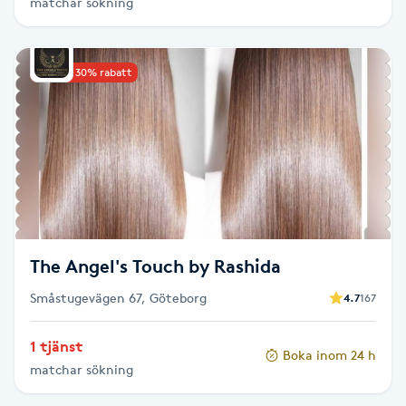
matchar sökning
Brynformning
Upp till 30% rabatt
Brynfärgning
Brynplockning
Bröllopsuppsättning
C
Celluliter
The Angel's Touch by Rashida
Småstugevägen 67, Göteborg
4.7
167
Coachning
1 tjänst
Boka inom 24 h
Color correction
matchar sökning