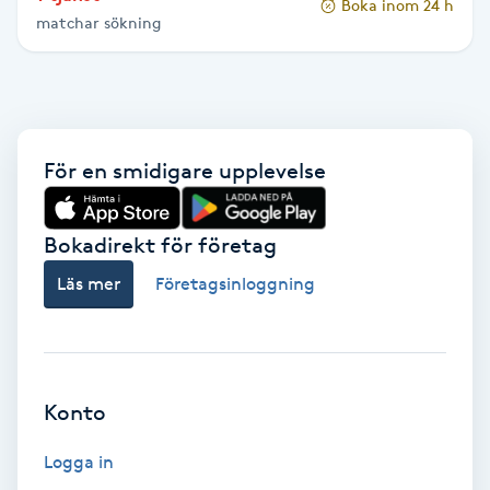
Boka inom 24 h
matchar sökning
IPL hårborttagning
IR-massage
J
För en smidigare upplevelse
Japansk massage
K
Bokadirekt för företag
K18
Läs mer
Företagsinloggning
Katun fransar
Kemisk peeling
Konto
Keratinbehandling
Logga in