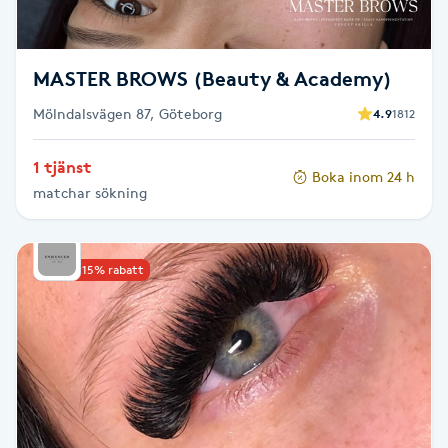
Föning
G
MASTER BROWS (Beauty & Academy)
Gel naglar
Mölndalsvägen 87, Göteborg
4.9
1812
Gelenaglar
1 tjänst
Boka inom 24 h
matchar sökning
Gellack
Gellack med förstärkning
Upp till 15% rabatt
Gravidmassage
Gravidyoga
Gruppträning