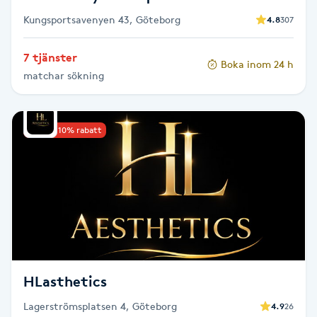
Hot Stone Massage
Kungsportsavenyen 43, Göteborg
4.8
307
Hot yoga
7 tjänster
Boka inom 24 h
matchar sökning
Hudföryngring
Huduppstramning
Upp till 10% rabatt
Hudvård
Hyaluronsyra
Hyperhidros
HLasthetics
Hypnos
Lagerströmsplatsen 4, Göteborg
4.9
26