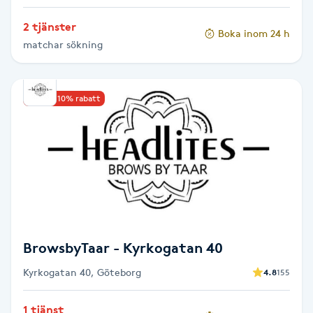
Hårborttagning
2 tjänster
Boka inom 24 h
matchar sökning
Hårbottenbehandling
Hårförlängning
Upp till 10% rabatt
Hårvård
Hälsa
Hälsprickor
I
BrowsbyTaar - Kyrkogatan 40
Idrottsmassage
Kyrkogatan 40, Göteborg
4.8
155
IPL
1 tjänst