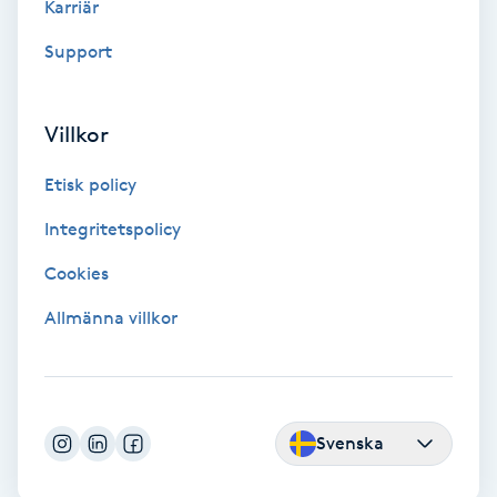
Karriär
Kosmetisk tatuering
Support
Kostrådgivning
Villkor
Kroppsinpackning
Etisk policy
Kroppspeeling
Integritetspolicy
Cookies
Käkledsbehandling
Allmänna villkor
Kärlbehandling
L
Laserbehandling
Svenska
Lashlift Keratin