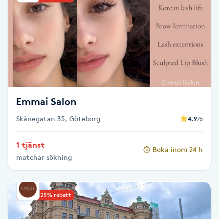
F
Face framing
Faceliftmassage
Fet hårbotten
Emmai Salon
Fettreducering
Skånegatan 35, Göteborg
4.9
76
1 tjänst
Fibromassage
Boka inom 24 h
matchar sökning
Fillers
Upp till 25% rabatt
Fotmassage