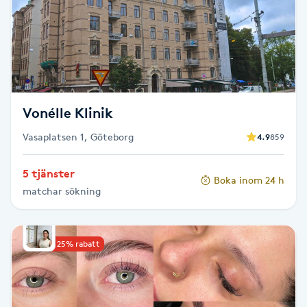
Fotsvamp
Fotvård
Fransar
Vonélle Klinik
Fransborttagning
Vasaplatsen 1, Göteborg
4.9
859
Fransfärgning
5 tjänster
Boka inom 24 h
matchar sökning
Fransförlängning
Fransförlängning Megavolym
Upp till 25% rabatt
Fransförlängning Volym