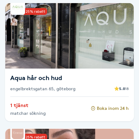
Cryoterapi
D
Upp till 25% rabatt
Damklippning
Dermapen
Diamantslipning
E
Aqua hår och hud
Enzympeeling
engelbrektsgatan 65, göteborg
5.0
18
Extensions
1 tjänst
Boka inom 24 h
matchar sökning
Extensions borttagning
Eyeliner-tatuering
Upp till 25% rabatt