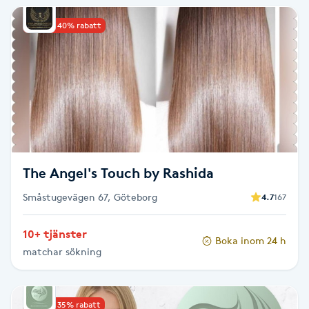
Cryoterapi
D
Upp till 40% rabatt
Damklippning
Dermapen
Diamantslipning
E
The Angel's Touch by Rashida
Enzympeeling
Småstugevägen 67, Göteborg
4.7
167
Extensions
10+ tjänster
Boka inom 24 h
matchar sökning
Extensions borttagning
Eyeliner-tatuering
Upp till 35% rabatt