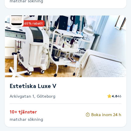
matchar sökning
Brynformning
Upp till 65% rabatt
Brynfärgning
Brynplockning
Bröllopsuppsättning
C
Celluliter
Estetiska Luxe V
Arkivgatan 1, Göteborg
4.8
46
Coachning
10+ tjänster
Boka inom 24 h
Color correction
matchar sökning