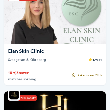
F
Face framing
Faceliftmassage
Fet hårbotten
Elan Skin Clinic
Fettreducering
Sveagatan 8, Göteborg
4.9
344
10 tjänster
Fibromassage
Boka inom 24 h
matchar sökning
Fillers
Upp till 20% rabatt
Fotmassage