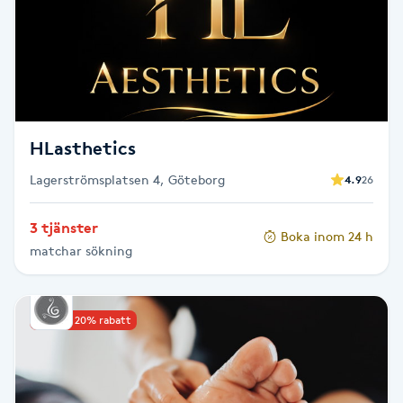
Fotsvamp
Fotvård
Fransar
HLasthetics
Fransborttagning
Lagerströmsplatsen 4, Göteborg
4.9
26
Fransfärgning
3 tjänster
Boka inom 24 h
matchar sökning
Fransförlängning
Fransförlängning Megavolym
Upp till 20% rabatt
Fransförlängning Volym