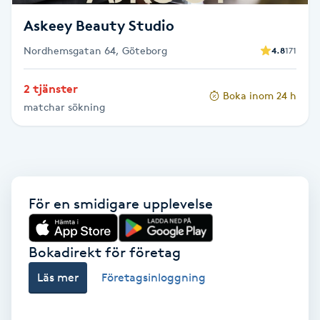
Askeey Beauty Studio
Gua Sha-massage
Nordhemsgatan 64, Göteborg
4.8
171
H
Hatha Yoga
2 tjänster
Boka inom 24 h
matchar sökning
Headspa
Healing
För en smidigare upplevelse
Herrklippning
HIFU
Bokadirekt för företag
Läs mer
Företagsinloggning
Hollywood Peel