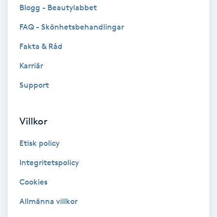
Hårborttagning
Blogg - Beautylabbet
FAQ - Skönhetsbehandlingar
Hårbottenbehandling
Fakta & Råd
Hårförlängning
Karriär
Support
Hårvård
Hälsa
Villkor
Hälsprickor
Etisk policy
I
Integritetspolicy
Idrottsmassage
Cookies
Allmänna villkor
IPL