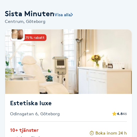
Babylights
Sista Minuten
Visa alla
Centrum, Göteborg
Balayage
Upp till 75% rabatt
Bambumassage
Barber
Barnklippning
BIAB
Estetiska luxe
Blowout
Odinsgatan 6, Göteborg
4.8
46
10+ tjänster
Bottenfärg
Boka inom 24 h