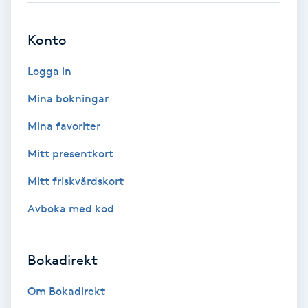
Hot Stone Massage
Konto
Hot yoga
Logga in
Hudföryngring
Mina bokningar
Huduppstramning
Mina favoriter
Mitt presentkort
Hudvård
Mitt friskvårdskort
Hyaluronsyra
Avboka med kod
Hyperhidros
Bokadirekt
Hypnos
Om Bokadirekt