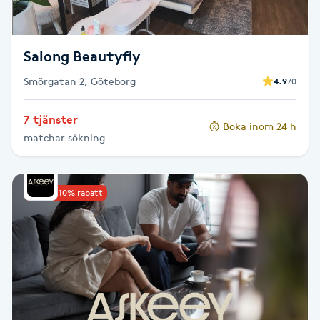
Föning
G
Salong Beautyfly
Gel naglar
Smörgatan 2, Göteborg
4.9
70
Gelenaglar
7 tjänster
Boka inom 24 h
matchar sökning
Gellack
Gellack med förstärkning
Upp till 10% rabatt
Gravidmassage
Gravidyoga
Gruppträning