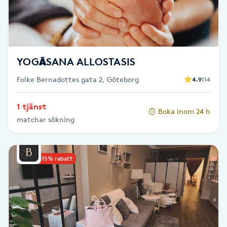
Fransk manikyr
Fransrengöring
YOGĀSANA ALLOSTASIS
Frekvensterapi
Folke Bernadottes gata 2, Göteborg
4.9
114
Friskvård
1 tjänst
Boka inom 24 h
matchar sökning
Friskvårdsmassage
Frisör
Upp till 15% rabatt
Funktionsanalys
Färgning