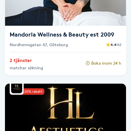
F
Face framing
Mandorla Wellness & Beauty est 2009
Faceliftmassage
Nordhemsgatan 67, Göteborg
4.4
162
Fet hårbotten
2 tjänster
Boka inom 24 h
matchar sökning
Fettreducering
Fibromassage
Upp till 20% rabatt
Fillers
Fotmassage