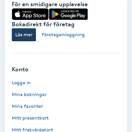
För en smidigare upplevelse
Gua Sha-massage
H
Bokadirekt för företag
Läs mer
Företagsinloggning
Hatha Yoga
Headspa
Konto
Healing
Logga in
Herrklippning
Mina bokningar
HIFU
Mina favoriter
Mitt presentkort
Hollywood Peel
Mitt friskvårdskort