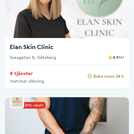
Cryoterapi
D
Damklippning
Dermapen
Elan Skin Clinic
Sveagatan 8, Göteborg
4.9
347
Diamantslipning
E
8 tjänster
Boka inom 24 h
matchar sökning
Enzympeeling
Extensions
Upp till 30% rabatt
Extensions borttagning
Eyeliner-tatuering