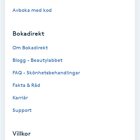
Hot Stone Massage
Avboka med kod
Hot yoga
Bokadirekt
Hudföryngring
Om Bokadirekt
Huduppstramning
Blogg - Beautylabbet
FAQ - Skönhetsbehandlingar
Hudvård
Fakta & Råd
Hyaluronsyra
Karriär
Hyperhidros
Support
Hypnos
Villkor