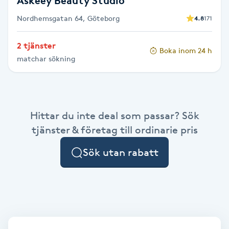
Askeey Beauty Studio
Föning
Nordhemsgatan 64, Göteborg
4.8
171
G
2 tjänster
Gel naglar
Boka inom 24 h
matchar sökning
Gelenaglar
Gellack
Hittar du inte deal som passar? Sök
tjänster & företag till ordinarie pris
Gellack med förstärkning
Sök utan rabatt
Gravidmassage
Gravidyoga
Gruppträning