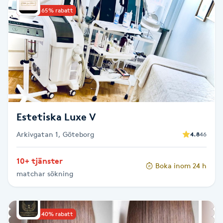
Upp till 65% rabatt
Babylights
Balayage
Bambumassage
Barber
Estetiska Luxe V
Barnklippning
Arkivgatan 1, Göteborg
4.8
46
BIAB
10+ tjänster
Boka inom 24 h
matchar sökning
Blowout
Bottenfärg
Upp till 40% rabatt