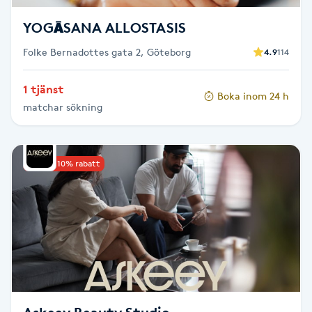
Fransk manikyr
YOGĀSANA ALLOSTASIS
Fransrengöring
Folke Bernadottes gata 2, Göteborg
4.9
114
1 tjänst
Frekvensterapi
Boka inom 24 h
matchar sökning
Friskvård
Upp till 10% rabatt
Friskvårdsmassage
Frisör
Funktionsanalys
Färgning