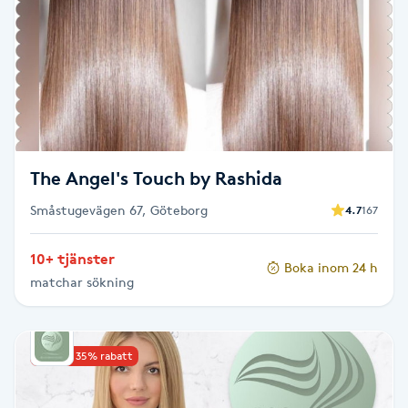
Brynformning
Brynfärgning
Brynplockning
The Angel's Touch by Rashida
Bröllopsuppsättning
Småstugevägen 67, Göteborg
4.7
167
C
Celluliter
10+ tjänster
Boka inom 24 h
matchar sökning
Coachning
Upp till 35% rabatt
Color correction