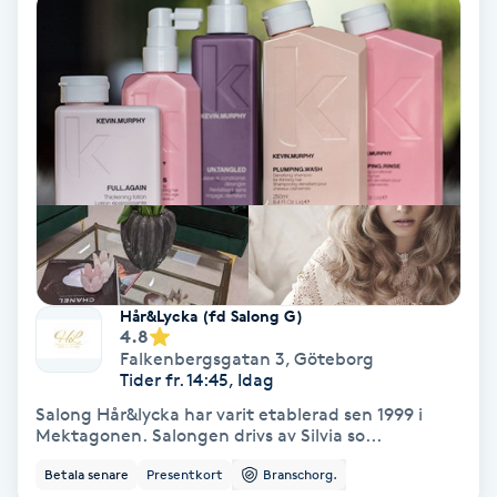
Osteopati
P
Paraffinbehandling
Pedikyr
Pensionärklippning
Permanent
Hår&Lycka (fd Salong G)
4.8
Falkenbergsgatan 3
,
Göteborg
Permanent hårborttagning
Tider fr. 14:45, Idag
Salong Hår&lycka har varit etablerad sen 1999 i
Permanent ögonbrynsmakeup
Mektagonen. Salongen drivs av Silvia so...
Betala senare
Presentkort
Branschorg.
Personal shopper