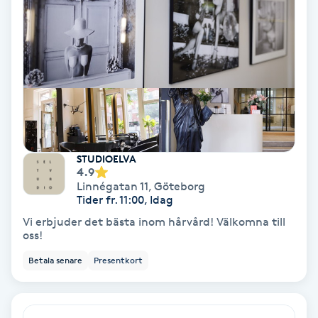
Nagelförlängning akryl
Nagelförlängning gelé
Nagelförlängning glasfiber
Nagelförlängning silke
STUDIOELVA
4.9
Linnégatan 11
,
Göteborg
Nagelförstärkning
Tider fr. 11:00, Idag
Vi erbjuder det bästa inom hårvård! Välkomna till
Nagelklippning
oss!
Betala senare
Presentkort
Nagelsvamp
Nageltrång