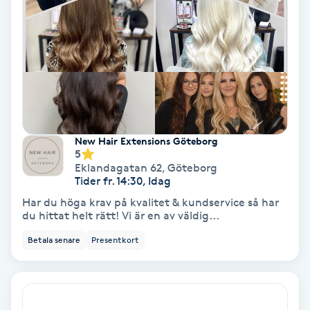
Färgning
Föning
G
Gel naglar
New Hair Extensions Göteborg
Gelenaglar
5
Eklandagatan 62
,
Göteborg
Tider fr. 14:30, Idag
Gellack
Har du höga krav på kvalitet & kundservice så har
du hittat helt rätt! Vi är en av väldig...
Gellack med förstärkning
Betala senare
Presentkort
Gravidmassage
Gravidyoga