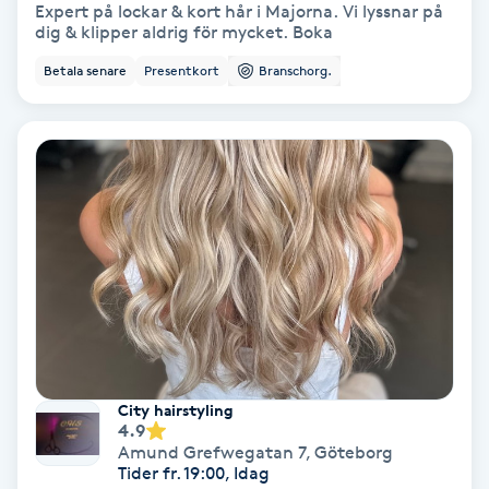
Expert på lockar & kort hår i Majorna. Vi lyssnar på
dig & klipper aldrig för mycket. Boka
Skoinlägg
Betala senare
Presentkort
Branschorg.
Skägg
Skäggfärgning
Skäggklippning
Skäggtrimmning
Skönhet
Slingor
City hairstyling
4.9
Amund Grefwegatan 7
,
Göteborg
Sockring
Tider fr. 19:00, Idag