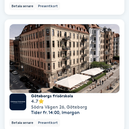
Betala senare
Presentkort
Spa
Spa manikyr & pedikyr
Spa-manikyr
Spa-pedikyr
Spraytan
Stylist
Göteborgs frisörskola
4.7
Södra Vägen 26
,
Göteborg
Sugaring
Tider fr. 14:00, Imorgon
Betala senare
Presentkort
Svensk massage