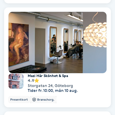
Terapi
Thaimassage
Toning
Torr hårbotten
Torrborstning
Triggerpunktsmassage
Mazi Hår Skönhet & Spa
4.9
Storgatan 24
,
Göteborg
Trådning
Tider fr. 10:00, mån 10 aug.
Presentkort
Branschorg.
Träning