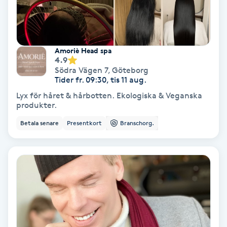
Fotmassage
Fotsvamp
Amoriè Head spa
4.9
Södra Vägen 7
,
Göteborg
Fotvård
Tider fr. 09:30, tis 11 aug.
Lyx för håret & hårbotten. Ekologiska & Veganska
Fransar
produkter.
Betala senare
Presentkort
Branschorg.
Fransborttagning
Fransfärgning
Fransförlängning
Fransförlängning Megavolym