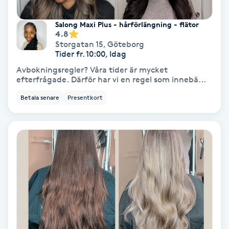
Extensions borttagning
Salong Maxi Plus - hårförlängning - flätor
Eyeliner-tatuering
4.8
Storgatan 15
,
Göteborg
F
Tider fr. 10:00, Idag
Avbokningsregler? Våra tider är mycket
Face framing
efterfrågade. Därför har vi en regel som innebä...
Betala senare
Presentkort
Faceliftmassage
Fet hårbotten
Fettreducering
Fibromassage
Fillers