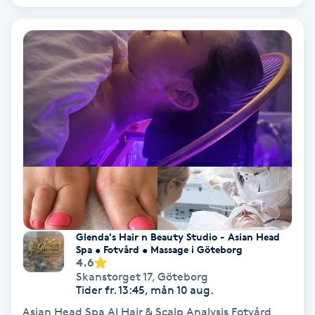
Personlig tränare
Picolaser
Piercing
Pigmentbehandling
Pigmentfläckar
Plastikkirurgi
Glenda's Hair n Beauty Studio - Asian Head
Spa • Fotvård • Massage i Göteborg
4.6
Powder brows
Skanstorget 17
,
Göteborg
Tider fr. 13:45, mån 10 aug.
Power Yoga
Asian Head Spa AI Hair & Scalp Analysis Fotvård