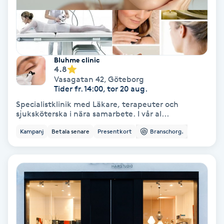
Lymfmassage
Läpptatuering
M
Bluhme clinic
4.8
Makeup
Vasagatan 42
,
Göteborg
Tider fr. 14:00, tor 20 aug.
Manikyr & Pedikyr
Specialistklinik med Läkare, terapeuter och
sjuksköterska i nära samarbete. I vår al...
Massage
Kampanj
Betala senare
Presentkort
Branschorg.
Medial vägledning
Medicinsk massage
Meditation