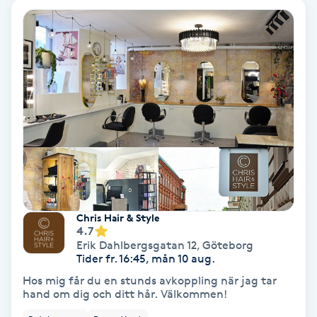
Hollywood Peel
Hot Stone Massage
Hot yoga
Hudföryngring
Huduppstramning
Hudvård
Chris Hair & Style
4.7
Erik Dahlbergsgatan 12
,
Göteborg
Hyaluronsyra
Tider fr. 16:45, mån 10 aug.
Hos mig får du en stunds avkoppling när jag tar
Hyperhidros
hand om dig och ditt hår. Välkommen!