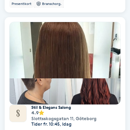
Presentkort
Branschorg.
Samtalsterapi
Senioryoga
Shiatsu
Singelfransar
Sjukgymnastik
Skalpmassage
Stil & Elegans Salong
Skinbooster
4.9
Slottsskogsgatan 11
,
Göteborg
Tider fr. 10:45, Idag
Sklerosering