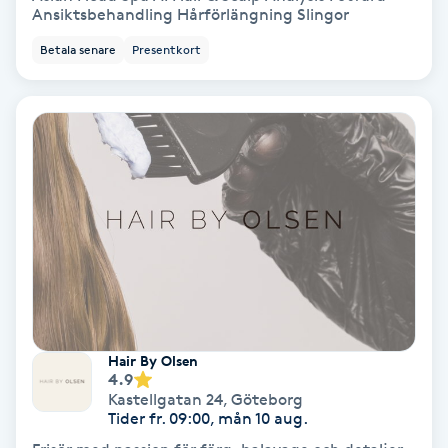
Ansiktsbehandling Hårförlängning Slingor
PRP (Platelet Rich Plasma)
Betala senare
Presentkort
PRX-T33
Psoriasis
PT
R
Radiofrekvens
Rakning
Hair By Olsen
4.9
Kastellgatan 24
,
Göteborg
Reflexologi
Tider fr. 09:00, mån 10 aug.