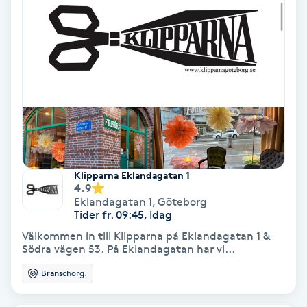
Gruppträning
Gua Sha-massage
H
Hatha Yoga
Headspa
Klipparna Eklandagatan 1
4.9
Eklandagatan 1
,
Göteborg
Healing
Tider fr. 09:45, Idag
Välkommen in till Klipparna på Eklandagatan 1 &
Herrklippning
Södra vägen 53. På Eklandagatan har vi...
Branschorg.
HIFU