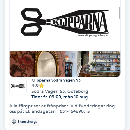
Nagelvård
Naglar borttagning
Naglar reparation
Naprapati
Navelpiercing
Klipparna Södra vägen 53
4.9
Södra Vägen 53
,
Göteborg
NBE-massage
Tider fr. 09:00, mån 10 aug.
Alla färgpriser är frånpriser. Vid funderingar ring
oss på: Eklandagatan 1 031-164690. S
Ny frisyr
O
Branschorg.