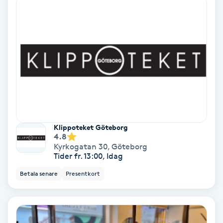
Volymfransar
Vårtor
Y
Yin Yoga
Yoga
Klippoteket Göteborg
4.8
Yoga Nidra
Kyrkogatan 30
,
Göteborg
Tider fr. 13:00, Idag
Yogamassage
Betala senare
Presentkort
Z
Zonterapi