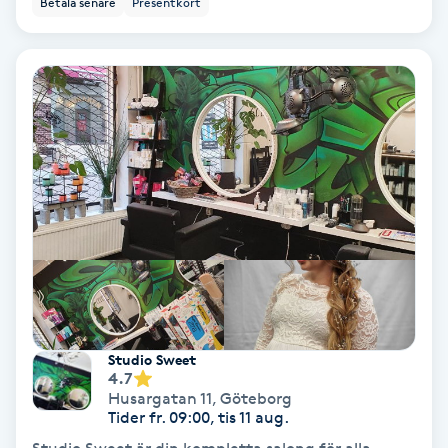
Betala senare
Presentkort
Hypnos
Hårborttagning
Hårbottenbehandling
Hårförlängning
Hårvård
Hälsa
Hälsprickor
Studio Sweet
4.7
I
Husargatan 11
,
Göteborg
Tider fr. 09:00, tis 11 aug.
Idrottsmassage