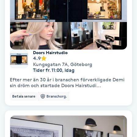
Medium
Megavolymfransar
Melasma
Doors Hairstudio
4.9
Mesoterapi
Kungsgatan 7A
,
Göteborg
Tider fr. 11:00, Idag
MicroPen
Efter mer än 30 år i branschen förverkligade Demi
sin dröm och startade Doors Hairstudi...
Microshading
Betala senare
Branschorg.
Mixfransar
N
Nagelförlängning