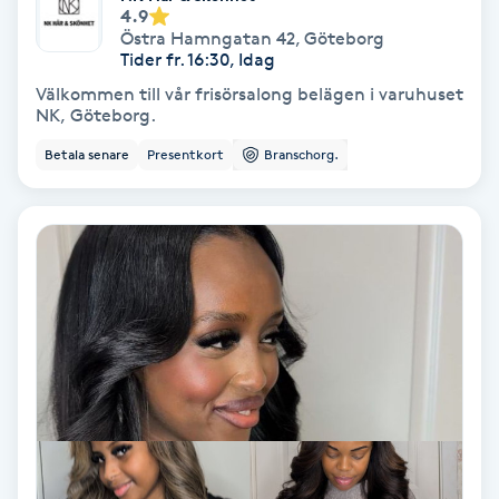
Color correction
4.9
Östra Hamngatan 42
,
Göteborg
Tider fr. 16:30, Idag
Cryoterapi
Välkommen till vår frisörsalong belägen i varuhuset
D
NK, Göteborg.
Betala senare
Presentkort
Branschorg.
Damklippning
Dermapen
Diamantslipning
E
Enzympeeling
Extensions