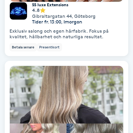
SS luxe Extensions
4.8
Koppningsmassage
Gibraltargatan 44
,
Göteborg
Tider fr. 13:00, Imorgon
Kosmetisk tatuering
Exklusiv salong och egen hårfabrik. Fokus på
kvalitet, hållbarhet och naturliga resultat.
Kostrådgivning
Betala senare
Presentkort
Kroppsinpackning
Kroppspeeling
Käkledsbehandling
Kärlbehandling
L