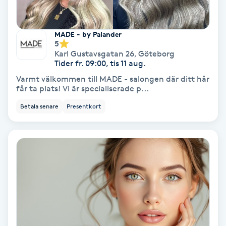
Laserbehandling
Lashlift Keratin
MADE - by Palander
5
Karl Gustavsgatan 26
,
Göteborg
LED-ljusterapi
Tider fr. 09:00, tis 11 aug.
Varmt välkommen till MADE - salongen där ditt hår
Liktornar
får ta plats! Vi är specialiserade p...
Betala senare
Presentkort
LPG
LPG-behandling
LPG-massage
Luggklippning