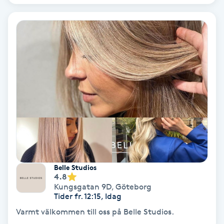
Svettbehandling
T
Tuina-massage
Taktil massage
Tandblekning
Tandläkare
Belle Studios
Tatuering
4.8
Kungsgatan 9D
,
Göteborg
Tider fr. 12:15, Idag
Tatueringsborttagning
Varmt välkommen till oss på Belle Studios.