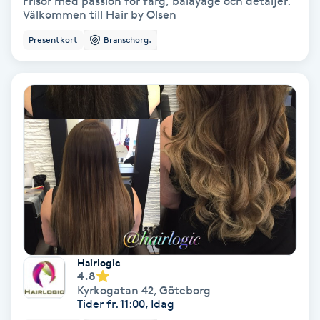
Frisör med passion för färg, balayage och detaljer.
Regndroppsmassage
Välkommen till Hair by Olsen
Presentkort
Branschorg.
Reiki
Reikihealing
Reiki massage
Restorative Yoga
Rosacea
Rosenmetoden
Hairlogic
4.8
Ryggmassage
Kyrkogatan 42
,
Göteborg
Tider fr. 11:00, Idag
S