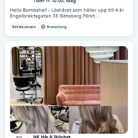
Tider fr. 10:00, Idag
Hello Bombshell - Löshåret som håller upp till 4 år
Bottenfärg
Engelbrektsgatan 35 Göteborg Föret...
Betala senare
Branschorg.
Brynformning
Brynfärgning
Brynplockning
Bröllopsuppsättning
C
Celluliter
Coachning
NK Hår & Skönhet