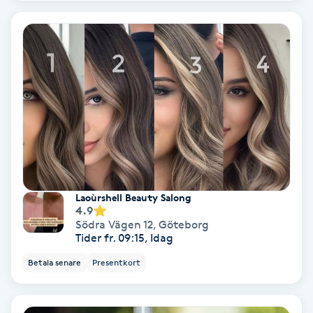
Olaplex
Olaplexbehandling
Ombre
Ombre brows
Ombre naglar
Laoùrshell Beauty Salong
Optiker
4.9
Södra Vägen 12
,
Göteborg
Tider fr. 09:15, Idag
Ortobionomi
Betala senare
Presentkort
Ortopedi