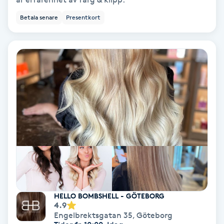
Ansiktsbehandling djuprengörande
Betala senare
Presentkort
B
Babylights
Balayage
Bambumassage
Barber
Barnklippning
BIAB
HELLO BOMBSHELL - GÖTEBORG
4.9
Engelbrektsgatan 35
,
Göteborg
Blowout