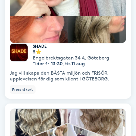
Fransförlängning Volym
Fransk manikyr
Fransrengöring
SHADE
5
Engelbrektsgatan 34 A
,
Göteborg
Frekvensterapi
Tider fr. 13:30, tis 11 aug.
Jag vill skapa den BÄSTA miljön och FRISÖR
Friskvård
upplevelsen för dig som klient i GÖTEBORG.
Presentkort
Friskvårdsmassage
Frisör
Funktionsanalys