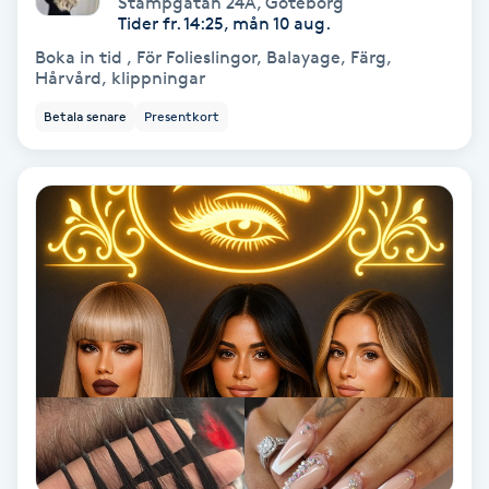
Stampgatan 24A
,
Göteborg
Tider fr. 14:25, mån 10 aug.
Keratinbehandling
Boka in tid , För Folieslingor, Balayage, Färg,
Hårvård, klippningar
Kinesiologi
Betala senare
Presentkort
Kinesisk medicin
Kiropraktik
Klangmassage
Klippning
Klippning & Slingor
Klippning ungdom