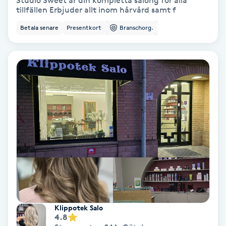
Studio Sweet är din kompletta salong för alla
tillfällen Erbjuder allt inom hårvård samt f
IPL
Betala senare
Presentkort
Branschorg.
IPL hårborttagning
IR-massage
J
Japansk massage
K
K18
Katun fransar
Klippotek Salo
Kemisk peeling
4.8