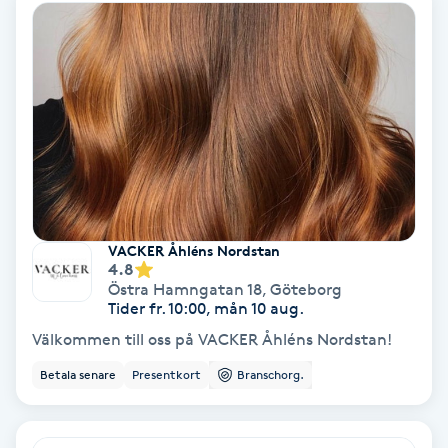
Tvätt & Fön
V
Vaccination
Vampyrbehandling
Vaxning
Vaxning brasiliansk
VACKER Åhléns Nordstan
4.8
Östra Hamngatan 18
,
Göteborg
Veterinär
Tider fr. 10:00, mån 10 aug.
Välkommen till oss på VACKER Åhléns Nordstan!
Vibrationsmassage
Betala senare
Presentkort
Branschorg.
Vinyasa Yoga