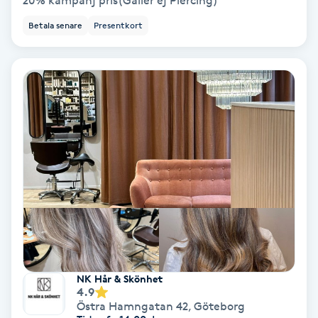
20% kampanj pris(Gäller ej Piercing)
Betala senare
Presentkort
Bottenfärg
Brynformning
Brynfärgning
Brynplockning
Bröllopsuppsättning
C
Celluliter
NK Hår & Skönhet
Coachning
4.9
Östra Hamngatan 42
,
Göteborg