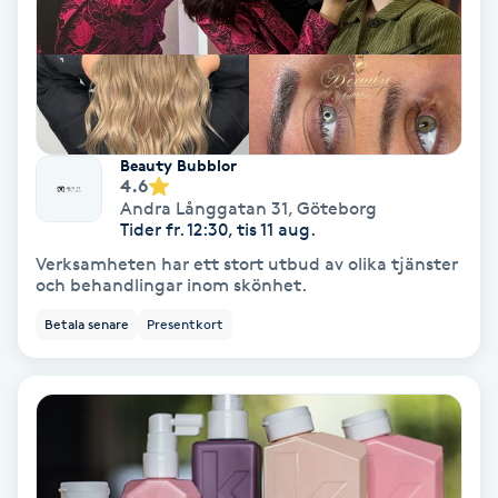
Hypnos
Hårborttagning
Hårbottenbehandling
Beauty Bubblor
4.6
Hårförlängning
Andra Långgatan 31
,
Göteborg
Tider fr. 12:30, tis 11 aug.
Verksamheten har ett stort utbud av olika tjänster
Hårvård
och behandlingar inom skönhet.
Betala senare
Presentkort
Hälsa
Hälsprickor
I
Idrottsmassage