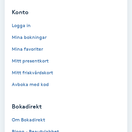
Regndroppsmassage
Konto
Reiki
Logga in
Reikihealing
Mina bokningar
Mina favoriter
Reiki massage
Mitt presentkort
Restorative Yoga
Mitt friskvårdskort
Avboka med kod
Rosacea
Rosenmetoden
Bokadirekt
Ryggmassage
Om Bokadirekt
S
Blogg - Beautylabbet