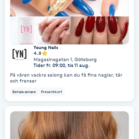
Färgning
Föning
G
Young Nails
Gel naglar
4.8
Magasinsgatan 1
,
Göteborg
Tider fr. 09:00, tis 11 aug.
Gelenaglar
På våran vackra salong kan du få fina naglar, tår
och fransar
Gellack
Betala senare
Presentkort
Gellack med förstärkning
Gravidmassage
Gravidyoga