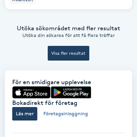
PRP (Platelet Rich Plasma)
Utöka sökområdet med fler resultat
PRX-T33
Utöka din sökarea för att få flera träffar
Psoriasis
Visa fler resultat
PT
R
För en smidigare upplevelse
Radiofrekvens
Bokadirekt för företag
Rakning
Läs mer
Företagsinloggning
Reflexologi