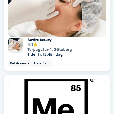
Nagelförlängning akryl
Nagelförlängning gelé
Active beauty
Nagelförlängning glasfiber
4.1
Torpagatan 1
,
Göteborg
Tider fr. 15:45, Idag
Nagelförlängning silke
Betala senare
Presentkort
Nagelförstärkning
Nagelklippning
Nagelsvamp
Nageltrång