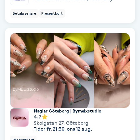
Personlig tränare
Betala senare
Presentkort
Picolaser
Piercing
Pigmentbehandling
Pigmentfläckar
Plastikkirurgi
Naglar Göteborg | Bymelxstudio
4.7
Powder brows
Skolgatan 27
,
Göteborg
Tider fr. 21:30, ons 12 aug.
Power Yoga
Presentkort