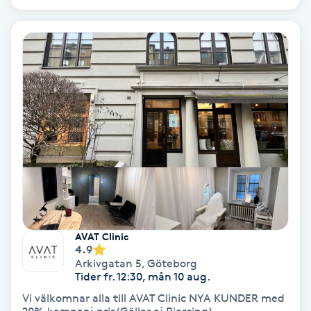
Ansiktsbehandling djuprengörande
B
Babylights
Balayage
Bambumassage
Barber
Barnklippning
AVAT Clinic
4.9
BIAB
Arkivgatan 5
,
Göteborg
Tider fr. 12:30, mån 10 aug.
Vi välkomnar alla till AVAT Clinic NYA KUNDER med
Blowout