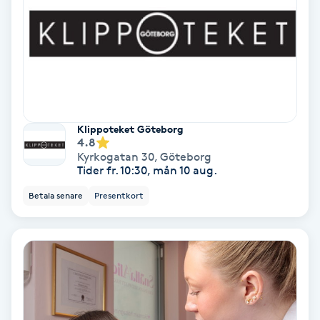
Koppningsmassage
Kosmetisk tatuering
Kostrådgivning
Klippoteket Göteborg
4.8
Kroppsinpackning
Kyrkogatan 30
,
Göteborg
Tider fr. 10:30, mån 10 aug.
Kroppspeeling
Betala senare
Presentkort
Käkledsbehandling
Kärlbehandling
L