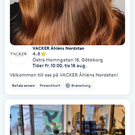
Gruppträning
Gua Sha-massage
H
VACKER Åhléns Nordstan
4.8
Hatha Yoga
Östra Hamngatan 18
,
Göteborg
Tider fr. 10:00, tis 18 aug.
Headspa
Välkommen till oss på VACKER Åhléns Nordstan!
Betala senare
Presentkort
Branschorg.
Healing
Herrklippning
HIFU