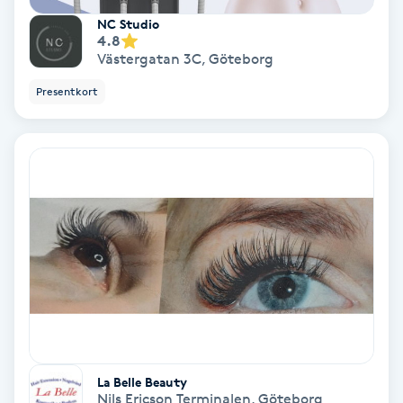
Osteopati
NC Studio
4.8
P
Västergatan 3C
,
Göteborg
Paraffinbehandling
Presentkort
Pedikyr
Pensionärklippning
Permanent
Permanent hårborttagning
Permanent ögonbrynsmakeup
La Belle Beauty
Personal shopper
Nils Ericson Terminalen
,
Göteborg