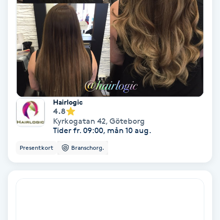
Keratinbehandling
Kinesiologi
Kinesisk medicin
Kiropraktik
Hairlogic
4.8
Kyrkogatan 42
,
Göteborg
Klangmassage
Tider fr. 09:00, mån 10 aug.
Presentkort
Branschorg.
Klippning
Klippning & Slingor
Klippning ungdom