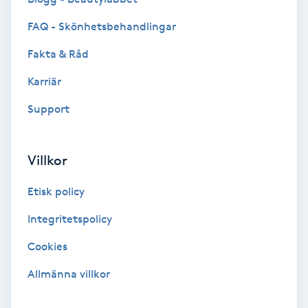
Samtalsterapi
FAQ - Skönhetsbehandlingar
Fakta & Råd
Senioryoga
Karriär
Shiatsu
Support
Singelfransar
Villkor
Sjukgymnastik
Etisk policy
Skalpmassage
Integritetspolicy
Cookies
Skinbooster
Allmänna villkor
Sklerosering