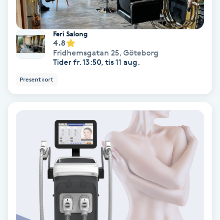
Olaplex
Feri Salong
Olaplexbehandling
4.8
Fridhemsgatan 25
,
Göteborg
Tider fr. 13:50, tis 11 aug.
Ombre
Presentkort
Ombre brows
Ombre naglar
Optiker
Ortobionomi
Ortopedi