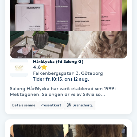
IPL
IPL hårborttagning
IR-massage
J
Hår&Lycka (fd Salong G)
4.8
Japansk massage
Falkenbergsgatan 3
,
Göteborg
Tider fr. 10:15, ons 12 aug.
K
Salong Hår&lycka har varit etablerad sen 1999 i
Mektagonen. Salongen drivs av Silvia so...
K18
Betala senare
Presentkort
Branschorg.
Katun fransar
Kemisk peeling