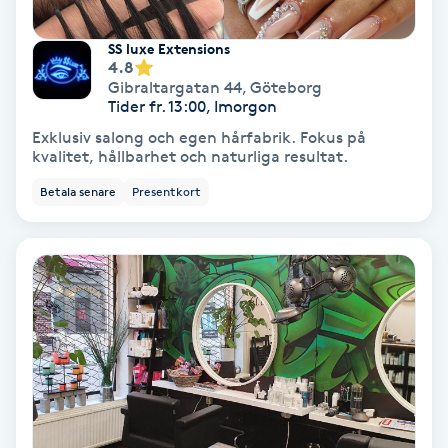
Fotmassage
SS luxe Extensions
4.8
Fotsvamp
Gibraltargatan 44
,
Göteborg
Tider fr. 13:00, Imorgon
Exklusiv salong och egen hårfabrik. Fokus på
Fotvård
kvalitet, hållbarhet och naturliga resultat.
Betala senare
Presentkort
Fransar
Fransborttagning
Fransfärgning
Fransförlängning
Fransförlängning Megavolym