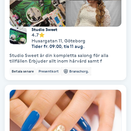
Fransförlängning Volym
Fransk manikyr
Studio Sweet
4.7
Fransrengöring
Husargatan 11
,
Göteborg
Tider fr. 09:00, tis 11 aug.
Studio Sweet är din kompletta salong för alla
Frekvensterapi
tillfällen Erbjuder allt inom hårvård samt f
Betala senare
Presentkort
Branschorg.
Friskvård
Friskvårdsmassage
Frisör
Funktionsanalys