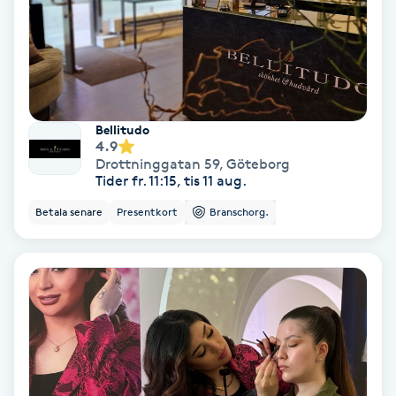
Hollywood Peel
Hot Stone Massage
Hot yoga
Bellitudo
4.9
Drottninggatan 59
,
Göteborg
Hudföryngring
Tider fr. 11:15, tis 11 aug.
Betala senare
Presentkort
Branschorg.
Huduppstramning
Hudvård
Hyaluronsyra
Hyperhidros