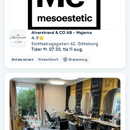
Nagelvård
Naglar borttagning
Alverstrand & CO AB - Majorna
4.9
Slottsskogsgatan 62
,
Göteborg
Naglar reparation
Tider fr. 07:30, tis 11 aug.
Betala senare
Presentkort
Branschorg.
Naprapati
Navelpiercing
NBE-massage
Ny frisyr
O