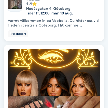
Extensions borttagning
4.9
Hedåsgatan 4
,
Göteborg
Tider fr. 12:00, mån 10 aug.
Eyeliner-tatuering
Varmt Välkommen in på Vebbella. Du hittar oss vid
F
Heden i centrala Göteborg. Hit komme...
Face framing
Presentkort
Faceliftmassage
Fet hårbotten
Fettreducering
Fibromassage
Fillers