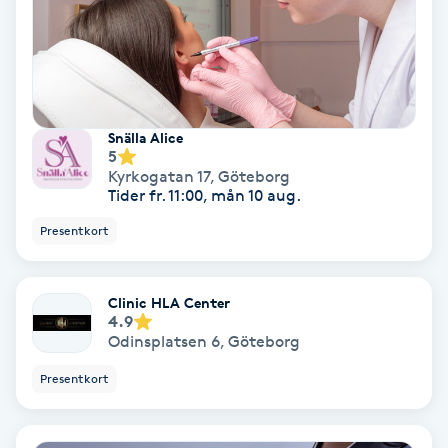
Laserbehandling
Lashlift Keratin
LED-ljusterapi
Snälla Alice
5
Liktornar
Kyrkogatan 17
,
Göteborg
Tider fr. 11:00, mån 10 aug.
LPG
Presentkort
LPG-behandling
Clinic HLA Center
4.9
LPG-massage
Odinsplatsen 6
,
Göteborg
Presentkort
Luggklippning