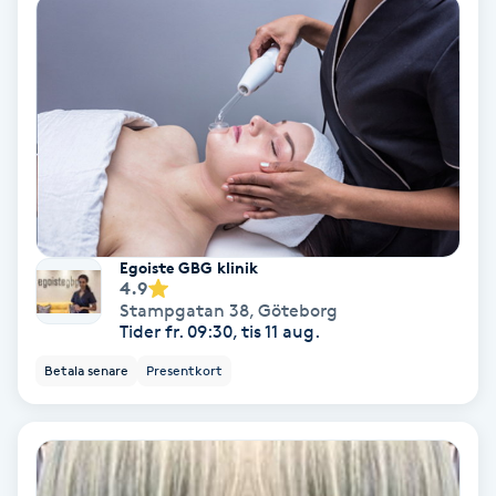
Lymfmassage
Läpptatuering
M
Makeup
Manikyr & Pedikyr
Egoiste GBG klinik
Massage
4.9
Stampgatan 38
,
Göteborg
Tider fr. 09:30, tis 11 aug.
Medial vägledning
Betala senare
Presentkort
Medicinsk massage
Meditation