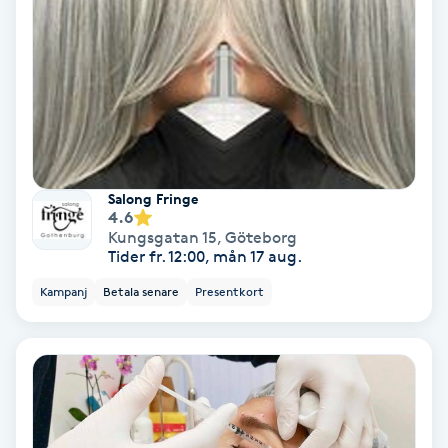
Medium
Megavolymfransar
Melasma
Mesoterapi
Salong Fringe
4.6
Kungsgatan 15
,
Göteborg
MicroPen
Tider fr. 12:00, mån 17 aug.
Kampanj
Betala senare
Presentkort
Microshading
Mixfransar
N
Nagelförlängning