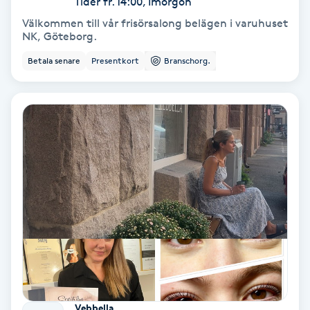
Tider fr. 14:00, Imorgon
Color correction
Välkommen till vår frisörsalong belägen i varuhuset
NK, Göteborg.
Cryoterapi
Betala senare
Presentkort
Branschorg.
D
Damklippning
Dermapen
Diamantslipning
E
Enzympeeling
Extensions
Vebbella