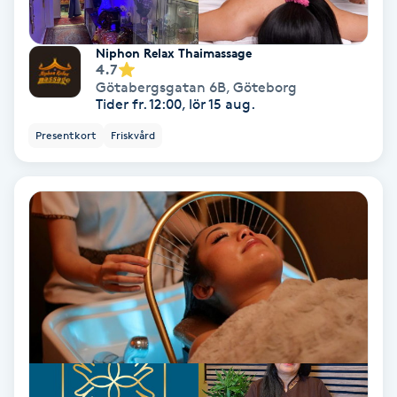
Bottenfärg
Niphon Relax Thaimassage
4.7
Götabergsgatan 6B
,
Göteborg
Brynformning
Tider fr. 12:00, lör 15 aug.
Presentkort
Friskvård
Brynfärgning
Brynplockning
Bröllopsuppsättning
C
Celluliter
Coachning