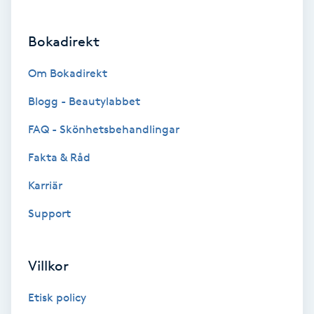
Fransförlängning Volym
Bokadirekt
Fransk manikyr
Om Bokadirekt
Fransrengöring
Blogg - Beautylabbet
FAQ - Skönhetsbehandlingar
Frekvensterapi
Fakta & Råd
Friskvård
Karriär
Support
Friskvårdsmassage
Frisör
Villkor
Funktionsanalys
Etisk policy