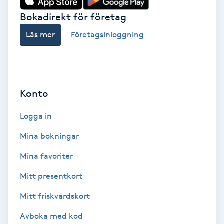
Fotmassage
Bokadirekt för företag
Läs mer
Företagsinloggning
Fotsvamp
Fotvård
Konto
Fransar
Logga in
Fransborttagning
Mina bokningar
Fransfärgning
Mina favoriter
Mitt presentkort
Fransförlängning
Mitt friskvårdskort
Fransförlängning Megavolym
Avboka med kod