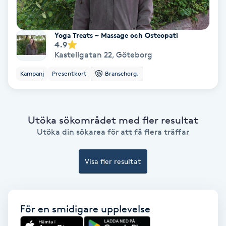
Extensions borttagning
Eyeliner-tatuering
Yoga Treats ~ Massage och Osteopati
4.9
F
Kastellgatan 22
,
Göteborg
Face framing
Kampanj
Presentkort
Branschorg.
Faceliftmassage
Utöka sökområdet med fler resultat
Fet hårbotten
Utöka din sökarea för att få flera träffar
Fettreducering
Visa fler resultat
Fibromassage
För en smidigare upplevelse
Fillers