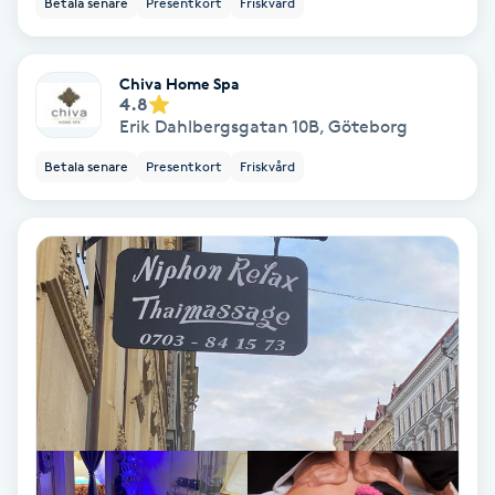
Betala senare
Presentkort
Friskvård
Ansiktsbehandling djuprengörande
B
Chiva Home Spa
4.8
Babylights
Erik Dahlbergsgatan 10B
,
Göteborg
Betala senare
Presentkort
Friskvård
Balayage
Bambumassage
Barber
Barnklippning
BIAB
Blowout