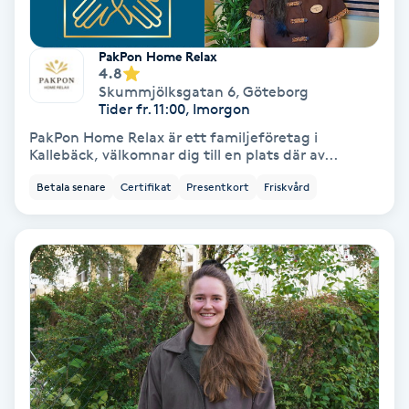
Color correction
PakPon Home Relax
Cryoterapi
4.8
D
Skummjölksgatan 6
,
Göteborg
Tider fr. 11:00, Imorgon
Damklippning
PakPon Home Relax är ett familjeföretag i
Kallebäck, välkomnar dig till en plats där av...
Dermapen
Betala senare
Certifikat
Presentkort
Friskvård
Diamantslipning
E
Enzympeeling
Extensions