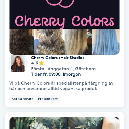
Samtalsterapi
Senioryoga
Shiatsu
Cherry Colors (Hair Studio)
Singelfransar
4.9
Första Långgatan 4
,
Göteborg
Tider fr. 09:00, Imorgon
Sjukgymnastik
Vi på Cherry Colors är specialister på färgning av
hår och använder alltid veganska produk
Skalpmassage
Betala senare
Presentkort
Skinbooster
Sklerosering