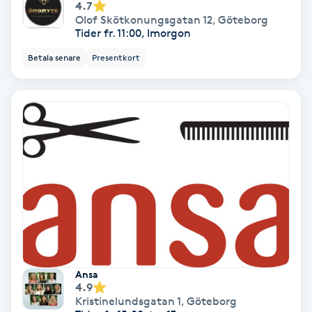
4.7
Hollywood Peel
Olof Skötkonungsgatan 12
,
Göteborg
Tider fr. 11:00, Imorgon
Hot Stone Massage
Betala senare
Presentkort
Hot yoga
Hudföryngring
Huduppstramning
Hudvård
Hyaluronsyra
Ansa
Hyperhidros
4.9
Kristinelundsgatan 1
,
Göteborg