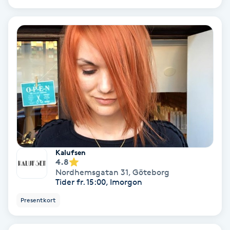
Koppningsmassage
Kosmetisk tatuering
Kostrådgivning
Kroppsinpackning
Kroppspeeling
Kalufsen
4.8
Käkledsbehandling
Nordhemsgatan 31
,
Göteborg
Tider fr. 15:00, Imorgon
Kärlbehandling
Presentkort
L