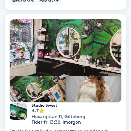
Betala senare
Presentkort
Ansiktsbehandling djuprengörande
B
Babylights
Balayage
Bambumassage
Barber
Barnklippning
Studio Sweet
4.7
BIAB
Husargatan 11
,
Göteborg
Tider fr. 13:30, Imorgon
Blowout