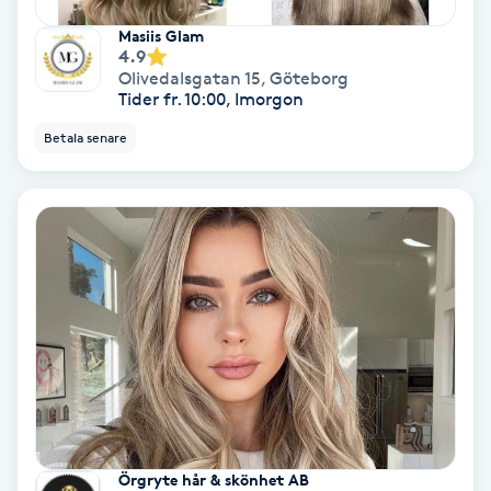
Masiis Glam
4.9
Gruppträning
Olivedalsgatan 15
,
Göteborg
Tider fr. 10:00, Imorgon
Gua Sha-massage
Betala senare
H
Hatha Yoga
Headspa
Healing
Herrklippning
HIFU
Örgryte hår & skönhet AB