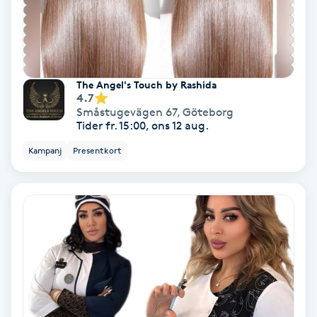
Nagelvård
Naglar borttagning
The Angel's Touch by Rashida
4.7
Småstugevägen 67
,
Göteborg
Naglar reparation
Tider fr. 15:00, ons 12 aug.
Kampanj
Presentkort
Naprapati
Navelpiercing
NBE-massage
Ny frisyr
O