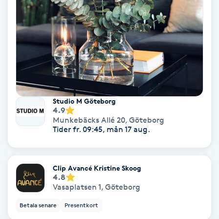
Skoinlägg
Skägg
Skäggfärgning
Skäggklippning
Studio M Göteborg
4.9
Munkebäcks Allé 20
,
Göteborg
Skäggtrimmning
Tider fr. 09:45, mån 17 aug.
Skönhet
Clip Avancé Kristine Skoog
4.8
Slingor
Vasaplatsen 1
,
Göteborg
Betala senare
Presentkort
Sockring