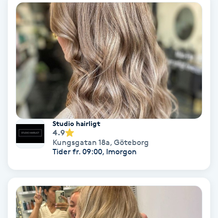
Laserbehandling
Lashlift Keratin
LED-ljusterapi
Liktornar
LPG
Studio hairligt
4.9
LPG-behandling
Kungsgatan 18a
,
Göteborg
Tider fr. 09:00, Imorgon
LPG-massage
Luggklippning