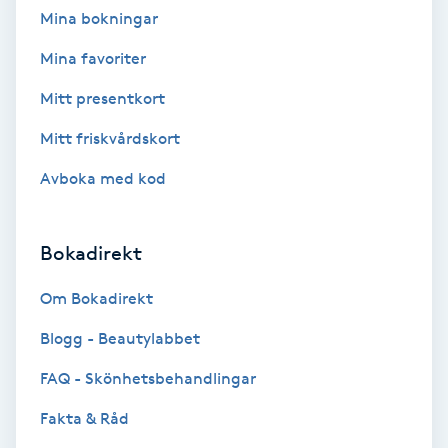
Terapi
Mina bokningar
Mina favoriter
Thaimassage
Mitt presentkort
Toning
Mitt friskvårdskort
Torr hårbotten
Avboka med kod
Torrborstning
Bokadirekt
Triggerpunktsmassage
Om Bokadirekt
Blogg - Beautylabbet
Trådning
FAQ - Skönhetsbehandlingar
Träning
Fakta & Råd