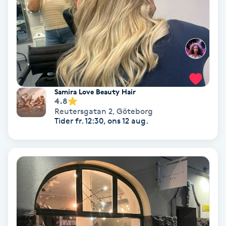
Lymfmassage
Läpptatuering
M
Makeup
Samira Love Beauty Hair
Manikyr & Pedikyr
4.8
Reutersgatan 2
,
Göteborg
Tider fr. 12:30, ons 12 aug.
Massage
Medial vägledning
Medicinsk massage
Meditation