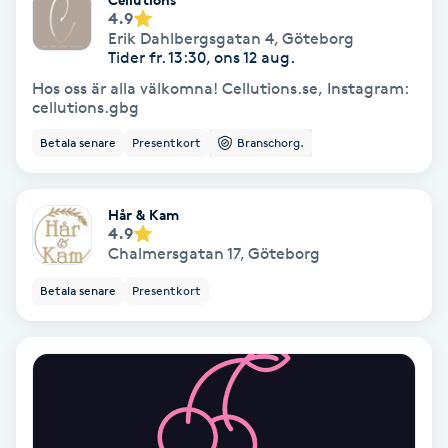
Regndroppsmassage
4.9
Erik Dahlbergsgatan 4
,
Göteborg
Tider fr. 13:30, ons 12 aug.
Reiki
Hos oss är alla välkomna! Cellutions.se, Instagram:
cellutions.gbg
Reikihealing
Betala senare
Presentkort
Branschorg.
Reiki massage
Hår & Kam
4.9
Restorative Yoga
Chalmersgatan 17
,
Göteborg
Rosacea
Betala senare
Presentkort
Rosenmetoden
Ryggmassage
S