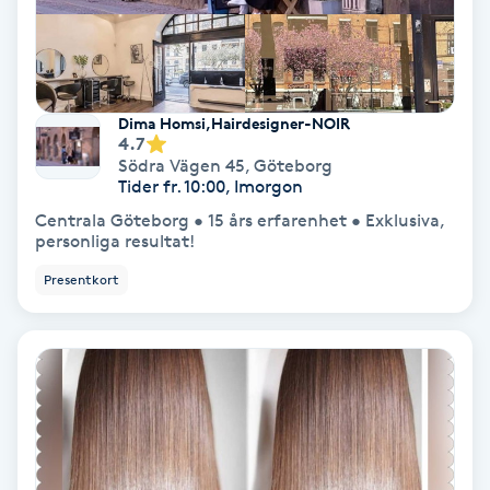
Nagelförlängning akryl
Nagelförlängning gelé
Dima Homsi,Hairdesigner-NOIR
4.7
Södra Vägen 45
,
Göteborg
Nagelförlängning glasfiber
Tider fr. 10:00, Imorgon
Centrala Göteborg • 15 års erfarenhet • Exklusiva,
Nagelförlängning silke
personliga resultat!
Presentkort
Nagelförstärkning
Nagelklippning
Nagelsvamp
Nageltrång