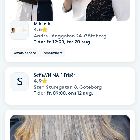
Olaplex
Olaplexbehandling
M klinik
4.6
Andra Långgatan 24
,
Göteborg
Ombre
Tider fr. 12:00, tor 20 aug.
Betala senare
Presentkort
Ombre brows
Sofia//NiNA F Frisör
Ombre naglar
S
4.9
Sten Sturegatan 8
,
Göteborg
Tider fr. 09:00, ons 12 aug.
Optiker
Ortobionomi
Ortopedi