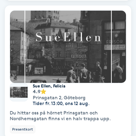
Spa
Spa manikyr & pedikyr
Spa-manikyr
Spa-pedikyr
Spraytan
Sue Ellen, Felicia
4.9
Stylist
Prinsgatan 2
,
Göteborg
Tider fr. 13:00, ons 12 aug.
Sugaring
Du hittar oss på hörnet Prinsgatan och
Nordhemsgatan finns vi en halv trappa upp.
Svensk massage
Presentkort