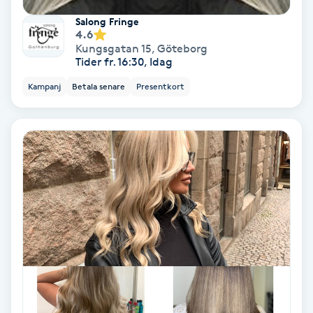
Färgning
Salong Fringe
4.6
Kungsgatan 15
,
Göteborg
Föning
Tider fr. 16:30, Idag
G
Kampanj
Betala senare
Presentkort
Gel naglar
Gelenaglar
Gellack
Gellack med förstärkning
Gravidmassage
Gravidyoga