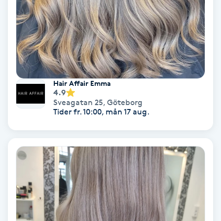
Osteopati
P
Paraffinbehandling
Pedikyr
Hair Affair Emma
4.9
Sveagatan 25
,
Göteborg
Pensionärklippning
Tider fr. 10:00, mån 17 aug.
Permanent
Permanent hårborttagning
Permanent ögonbrynsmakeup
Personal shopper