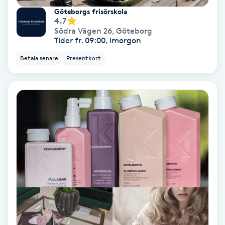
Göteborgs frisörskola
Fotmassage
4.7
Södra Vägen 26
,
Göteborg
Tider fr. 09:00, Imorgon
Fotsvamp
Betala senare
Presentkort
Fotvård
Fransar
Fransborttagning
Fransfärgning
Fransförlängning
Fransförlängning Megavolym