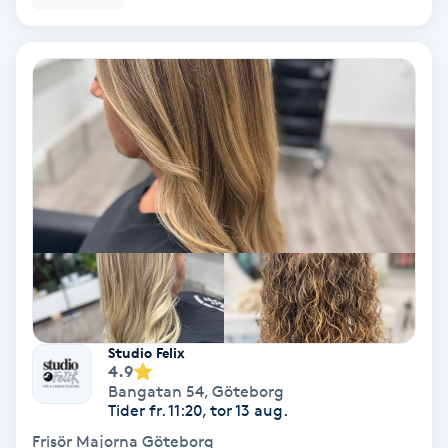
IPL
IPL hårborttagning
IR-massage
J
Japansk massage
K
K18
Studio Felix
4.9
Katun fransar
Bangatan 54
,
Göteborg
Tider fr. 11:20, tor 13 aug.
Kemisk peeling
Frisör Majorna Göteborg