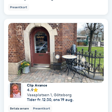
Presentkort
Keratinbehandling
Kinesiologi
Kinesisk medicin
Kiropraktik
Klangmassage
Klippning
Clip Avance
4.9
Klippning & Slingor
Vasaplatsen 1
,
Göteborg
Tider fr. 12:30, ons 19 aug.
Klippning ungdom
Betala senare
Presentkort