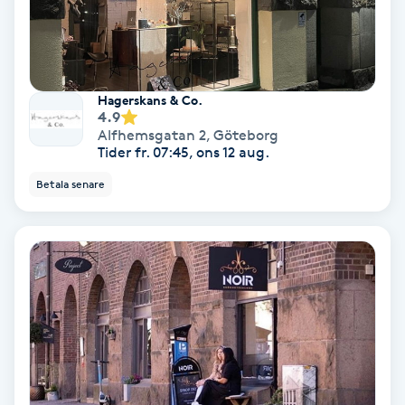
Medium
Megavolymfransar
Hagerskans & Co.
4.9
Melasma
Alfhemsgatan 2
,
Göteborg
Tider fr. 07:45, ons 12 aug.
Mesoterapi
Betala senare
MicroPen
Microshading
Mixfransar
N
Nagelförlängning