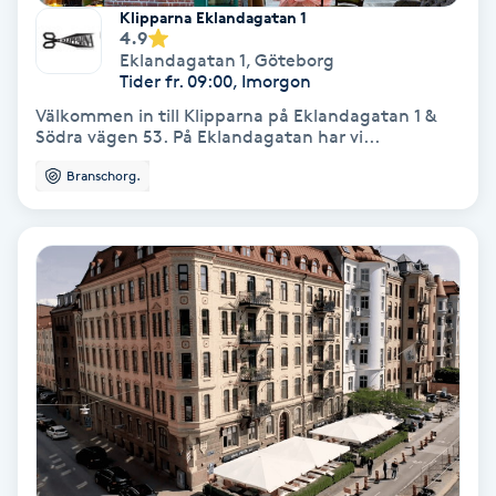
Extensions borttagning
Klipparna Eklandagatan 1
4.9
Eklandagatan 1
,
Göteborg
Eyeliner-tatuering
Tider fr. 09:00, Imorgon
F
Välkommen in till Klipparna på Eklandagatan 1 &
Södra vägen 53. På Eklandagatan har vi...
Face framing
Branschorg.
Faceliftmassage
Fet hårbotten
Fettreducering
Fibromassage
Fillers