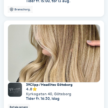
Tider fr. 15:00, tor 13 aug.
Hypnos
Branschorg.
Hårborttagning
Hårbottenbehandling
Hårförlängning
Hårvård
Hälsa
39Clipp / Headlites Göteborg
Hälsprickor
4.8
I
Kyrkogatan 40
,
Göteborg
Tider fr. 16:30, Idag
Idrottsmassage
Betala senare