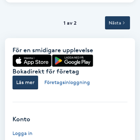
Svettbehandling
T
1 av 2
Nästa
Tuina-massage
För en smidigare upplevelse
Taktil massage
Bokadirekt för företag
Tandblekning
Läs mer
Företagsinloggning
Tandläkare
Tatuering
Konto
Tatueringsborttagning
Logga in