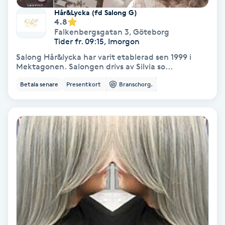
Hår&Lycka (fd Salong G)
Fransförlängning Volym
4.8
Falkenbergsgatan 3
,
Göteborg
Tider fr. 09:15, Imorgon
Fransk manikyr
Salong Hår&lycka har varit etablerad sen 1999 i
Mektagonen. Salongen drivs av Silvia so...
Fransrengöring
Betala senare
Presentkort
Branschorg.
Frekvensterapi
Friskvård
Friskvårdsmassage
Frisör
Funktionsanalys