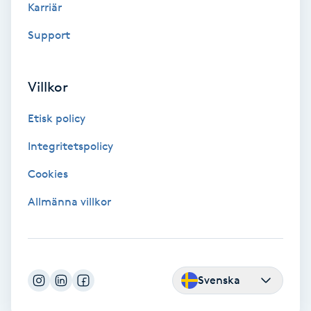
Tvätt & Fön
Karriär
V
Support
Vaccination
Villkor
Vampyrbehandling
Etisk policy
Vaxning
Integritetspolicy
Cookies
Vaxning brasiliansk
Allmänna villkor
Veterinär
Vibrationsmassage
Svenska
Vinyasa Yoga