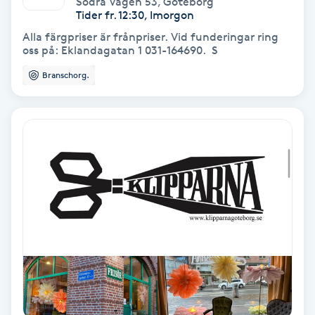
Södra Vägen 53
,
Göteborg
Color correction
Tider fr. 12:30, Imorgon
Alla färgpriser är frånpriser. Vid funderingar ring
Cryoterapi
oss på: Eklandagatan 1 031-164690. S
D
Branschorg.
Damklippning
Dermapen
Diamantslipning
E
Enzympeeling
Extensions