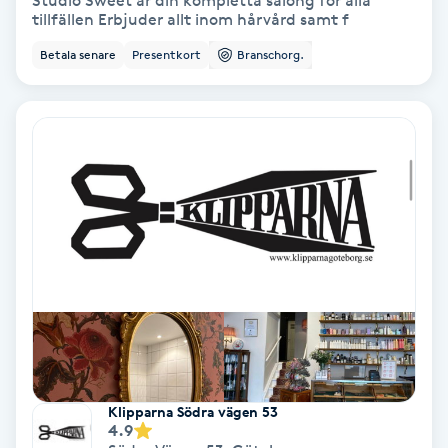
Studio Sweet är din kompletta salong för alla
tillfällen Erbjuder allt inom hårvård samt f
Bottenfärg
Betala senare
Presentkort
Branschorg.
Brynformning
Brynfärgning
Brynplockning
Bröllopsuppsättning
C
Celluliter
Coachning
Klipparna Södra vägen 53
4.9