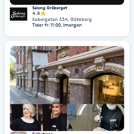
Salong Gråberget
4.8
PRP (Platelet Rich Plasma)
Kabelgatan 33A
,
Göteborg
Tider fr. 11:00, Imorgon
PRX-T33
Psoriasis
PT
R
Radiofrekvens
Rakning
Reflexologi
Cellutions