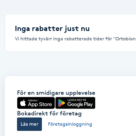
Alternativmedicin
Andningsmassage
Inga rabatter just nu
Vi hittade tyvärr inga rabatterade tider för "Ortobiono
Ansiktslyft utan kirurgi
Aromamassage
Ashtanga Yoga
Ayurveda
För en smidigare upplevelse
Ayurvedisk Massage
Bokadirekt för företag
Läs mer
Företagsinloggning
Ansiktsbehandling djuprengörande
B