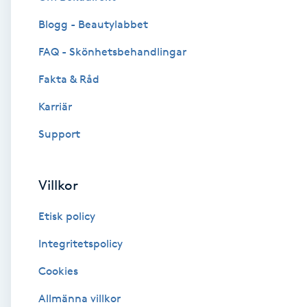
Blogg - Beautylabbet
Brynformning
FAQ - Skönhetsbehandlingar
Brynfärgning
Fakta & Råd
Brynplockning
Karriär
Support
Bröllopsuppsättning
C
Villkor
Celluliter
Etisk policy
Coachning
Integritetspolicy
Cookies
Color correction
Allmänna villkor