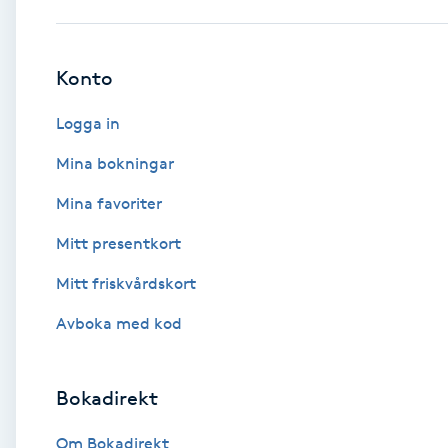
Babylights
Konto
Balayage
Logga in
Bambumassage
Mina bokningar
Mina favoriter
Barber
Mitt presentkort
Barnklippning
Mitt friskvårdskort
BIAB
Avboka med kod
Blowout
Bokadirekt
Bottenfärg
Om Bokadirekt