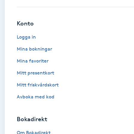
Babylights
Konto
Balayage
Logga in
Bambumassage
Mina bokningar
Mina favoriter
Barber
Mitt presentkort
Barnklippning
Mitt friskvårdskort
BIAB
Avboka med kod
Blowout
Bokadirekt
Bottenfärg
Om Bokadirekt