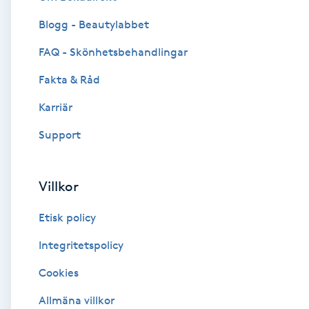
Blogg - Beautylabbet
Brynformning
FAQ - Skönhetsbehandlingar
Brynfärgning
Fakta & Råd
Brynplockning
Karriär
Support
Bröllopsuppsättning
C
Villkor
Celluliter
Etisk policy
Coachning
Integritetspolicy
Cookies
Color correction
Allmäna villkor