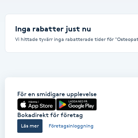
Alternativmedicin
Andningsmassage
Inga rabatter just nu
Vi hittade tyvärr inga rabatterade tider för "Osteopati
Ansiktslyft utan kirurgi
Aromamassage
Ashtanga Yoga
Ayurveda
För en smidigare upplevelse
Ayurvedisk Massage
Bokadirekt för företag
Läs mer
Företagsinloggning
Ansiktsbehandling djuprengörande
B