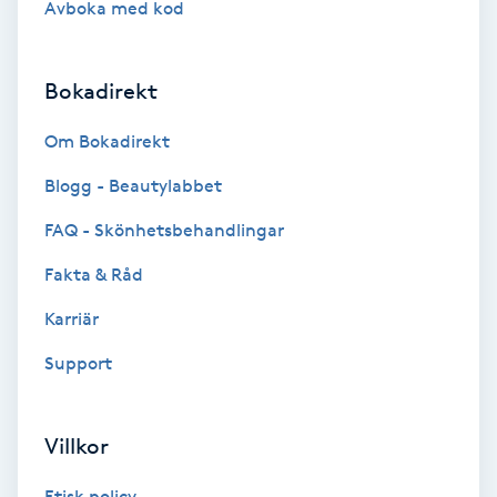
Avboka med kod
Brynformning
Bokadirekt
Brynfärgning
Om Bokadirekt
Brynplockning
Blogg - Beautylabbet
Bröllopsuppsättning
FAQ - Skönhetsbehandlingar
C
Fakta & Råd
Celluliter
Karriär
Support
Coachning
Color correction
Villkor
Etisk policy