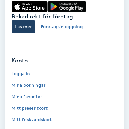
Babylights
Bokadirekt för företag
Balayage
Läs mer
Företagsinloggning
Bambumassage
Barber
Konto
Logga in
Barnklippning
Mina bokningar
BIAB
Mina favoriter
Blowout
Mitt presentkort
Mitt friskvårdskort
Bottenfärg