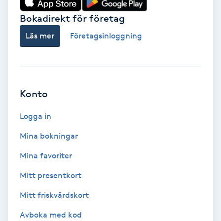
Bokadirekt för företag
Babylights
Läs mer
Företagsinloggning
Balayage
Bambumassage
Konto
Barber
Logga in
Barnklippning
Mina bokningar
BIAB
Mina favoriter
Mitt presentkort
Blowout
Mitt friskvårdskort
Bottenfärg
Avboka med kod