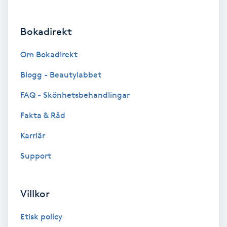
Brynformning
Bokadirekt
Brynfärgning
Om Bokadirekt
Brynplockning
Blogg - Beautylabbet
FAQ - Skönhetsbehandlingar
Bröllopsuppsättning
Fakta & Råd
C
Karriär
Celluliter
Support
Coachning
Villkor
Color correction
Etisk policy