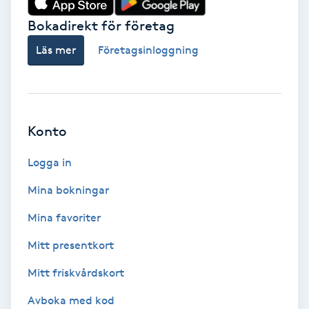
Bokadirekt för företag
Babylights
Läs mer
Företagsinloggning
Balayage
Bambumassage
Konto
Barber
Logga in
Barnklippning
Mina bokningar
BIAB
Mina favoriter
Mitt presentkort
Blowout
Mitt friskvårdskort
Bottenfärg
Avboka med kod