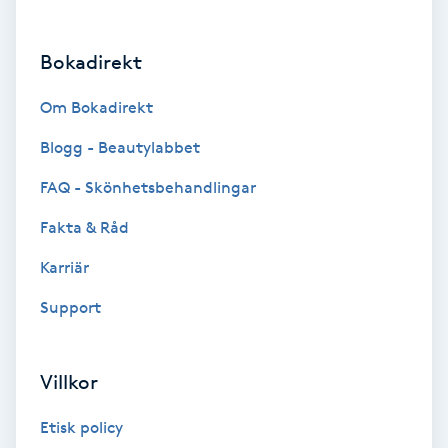
Brynformning
Bokadirekt
Brynfärgning
Om Bokadirekt
Brynplockning
Blogg - Beautylabbet
FAQ - Skönhetsbehandlingar
Bröllopsuppsättning
Fakta & Råd
C
Karriär
Celluliter
Support
Coachning
Villkor
Color correction
Etisk policy